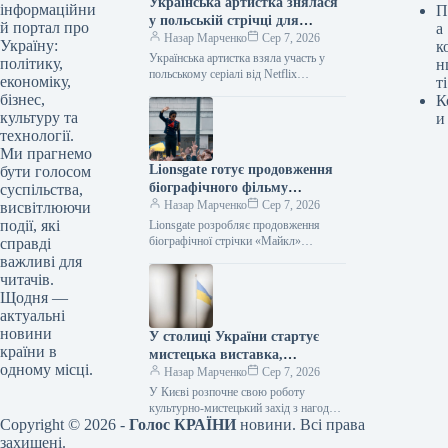
Українська артистка знялася
інформаційни
П
у польській стрічці для
й портал про
а
Netflix.
Назар Марченко
Сер 7, 2026
Україну:
к
Українська артистка взяла участь у
політику,
н
польському серіалі від Netflix
економіку,
ті
06.08.2026 21:06 Укрінформ
бізнес,
К
Українська артистка Оксана
культуру та
и
Черкашина, відома за роботами у…
технології.
Ми прагнемо
Lionsgate готує продовження
бути голосом
біографічного фільму
суспільства,
«Майкл»
Назар Марченко
Сер 7, 2026
висвітлюючи
події, які
Lionsgate розробляє продовження
біографічної стрічки «Майкл»
справді
07.08.2026 10:29 Укрінформ
важливі для
Північноамериканська медіакомпанія
читачів.
Lionsgate планує створити другу
Щодня —
частину біографічної драми «Майкл»
актуальні
(Michael),…
новини
У столиці України стартує
країни в
мистецька виставка,
одному місці.
присвячена Дню
Назар Марченко
Сер 7, 2026
Незалежності
У Києві розпочне свою роботу
культурно-мистецький захід з нагоди
Copyright © 2026 -
Голос КРАЇНИ
новини. Всі права
Дня Незалежності України 07.08.2026
10:41 Укрінформ У п’ятницю, 7
захищені.