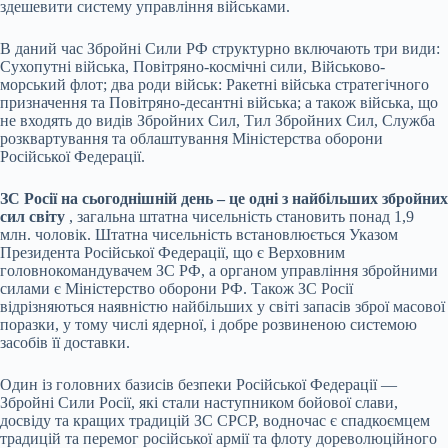
здешевити систему управління військами.
В даний час Збройні Сили РФ структурно включають три види:
Сухопутні війська, Повітряно-космічні сили, Військово-
морський флот; два роди військ: Ракетні війська стратегічного
призначення та Повітряно-десантні війська; а також війська, що
не входять до видів Збройних Сил, Тил Збройних Сил, Служба
розквартування та облаштування Міністерства оборони
Російської Федерації.
ЗС Росії на сьогоднішній день – це одні з найбільших збройних
сил світу
, загальна штатна чисельність становить понад 1,9
млн. чоловік. Штатна чисельність встановлюється Указом
Президента Російської Федерації, що є Верховним
головнокомандувачем ЗС РФ, а органом управління збройними
силами є Міністерство оборони РФ. Також ЗС Росії
відрізняються наявністю найбільших у світі запасів зброї масової
поразки, у тому числі ядерної, і добре розвиненою системою
засобів її доставки.
Один із головних базисів безпеки Російської Федерації —
Збройні Сили Росії, які стали наступником бойової слави,
досвіду та кращих традицій ЗС СРСР, водночас є спадкоємцем
традицій та перемог російської армії та флоту дореволюційного