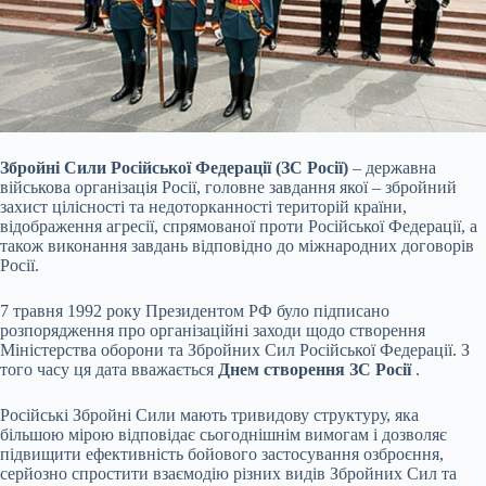
Збройні Сили Російської Федерації (ЗС Росії)
– державна
військова організація Росії, головне завдання якої – збройний
захист цілісності та недоторканності територій країни,
відображення агресії, спрямованої проти Російської Федерації, а
також виконання завдань відповідно до міжнародних договорів
Росії.
7 травня 1992 року Президентом РФ було підписано
розпорядження про організаційні заходи щодо створення
Міністерства оборони та Збройних Сил Російської Федерації. З
того часу ця дата вважається
Днем створення ЗС Росії
.
Російські Збройні Сили мають тривидову структуру, яка
більшою мірою відповідає сьогоднішнім вимогам і дозволяє
підвищити ефективність бойового застосування озброєння,
серйозно спростити взаємодію різних видів Збройних Сил та