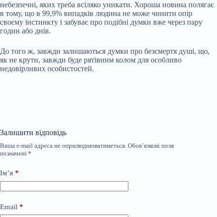
небезпечні, яких треба всіляко уникати. Хороша новина полягає
в тому, що в 99,9% випадків людина не може чинити опір
своєму інстинкту і забуває про подібні думки вже через пару
годин або днів.
До того ж, завжди залишаються думки про безсмертя душі, що,
як не крути, завжди буде рятівним колом для особливо
недовірливих особистостей.
Залишити відповідь
Ваша e-mail адреса не оприлюднюватиметься.
Обов’язкові поля
позначені
*
Ім’я
*
Email
*