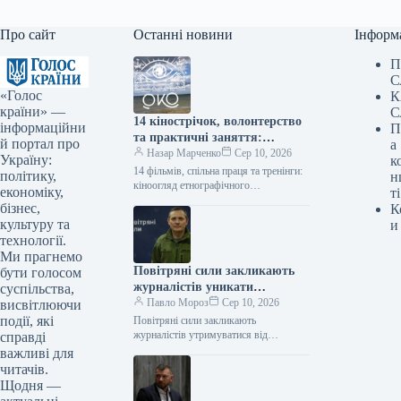
Про сайт
Останні новини
Інформ
П
С
«Голос
К
країни» —
С
14 кінострічок, волонтерство
інформаційни
П
та практичні заняття:
й портал про
а
етнографічний кінофестиваль
Назар Марченко
Сер 10, 2026
Україну:
к
«ОКО» презентував свою
14 фільмів, спільна праця та тренінги:
політику,
н
програму
кіноогляд етнографічного
економіку,
ті
кінофестивалю «ОКО» Анонс
бізнес,
К
10.08.2026 14:53 Укрінформ
культуру та
и
Міжнародний кіноогляд
технології.
етнографічного спрямування
Ми прагнемо
презентував програму…
Повітряні сили закликають
бути голосом
журналістів уникати
суспільства,
формулювань на кшталт «не
Павло Мороз
Сер 10, 2026
висвітлюючи
збито жодної ракети»
події, які
Повітряні сили закликають
журналістів утримуватися від
справді
публікацій про те, що «не збито жодної
важливі для
ракети» після чергової ворожої атаки,
читачів.
щоб не…
Щодня —