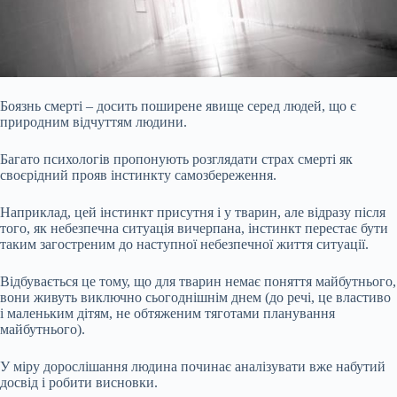
Боязнь смерті – досить поширене явище серед людей, що є
природним відчуттям людини.
Багато психологів пропонують розглядати страх смерті як
своєрідний прояв інстинкту самозбереження.
Наприклад, цей інстинкт присутня і у тварин, але відразу після
того, як небезпечна ситуація вичерпана, інстинкт перестає бути
таким загостреним до наступної небезпечної життя ситуації.
Відбувається це тому, що для тварин немає поняття майбутнього,
вони живуть виключно сьогоднішнім днем (до речі, це властиво
і
маленьким дітям, не обтяженим тяготами планування
майбутнього).
У міру дорослішання людина починає аналізувати вже набутий
досвід і робити висновки.