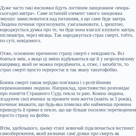
Дуже часто такі висновки йдуть логічним ланцюжком «вчора-
сьогодні-завтра». Саме останній елемент такого ланцюжка
змушує замислюватися над питанням, а що саме буде завтра.
Людина починає прогнозувати, узагальнювати, і, зрештою,
народжується думка про те, чи буде вона взагалі існувати завтра,
післязавтра, через місяць. Так народжується страх смерті, тобто,
по суті, невідомого.
Отже, основною причиною страху смерті є невідомість. Всі
бояться змін, а якщо ці зміни відбуваються ще й у незрозумілому
напрямку, який не можна передбачити, а, отже, і запобігти, то
страх смерті просто переростає в так звану танатофобію.
Боязнь смерті також нерідко пов'язана і з релігійними
переконаннями людини. Наприклад, християнство розповідає
про поняття Страшного Суду, пекла та раю. Кожна людина,
згадуючи свої вчинки за прожите ним життя (навіть за 5 років),
починає вважати, що будь-яка помилка або найменша провина
приведуть її прямо в пекло, що ще більше посилює перетворення
просто страху на фобію.
Втім, здебільшого, цьому етапі зазвичай підключається інстинкт
самозбереження, який визначає самі думки про смерть як