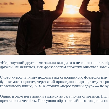
«Нерозлучний друг» – ми звикли вкладати в це слово поняття вірн
дружби. Виявляється, цей фразеологізм спочатку описував зовсі
Слово «нерозлучний» походить від старовинного фразеологізму «
був якимось порогом, через який проходило
спиртне, тому «неро
галасливому шинку. У XIX столітті «нерозлучний друг» — це бу
Однак згодом негативний відтінок виразу почав стиратися. Під 
приятелів на чесність. Поступово образ звичайного товариша по