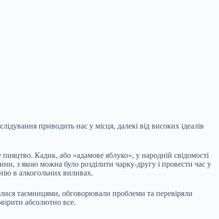
слідування приводить нас у місця, далекі від високих ідеалів
пияцтво. Кадик, або «адамове яблуко», у народній свідомості
ни, з якою можна було розділити чарку-другу і провести час у
нію в алкогольних виливах.
лилися таємницями, обговорювали проблеми та перевіряли
овірити абсолютно все.