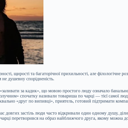
ості, щирості та багаторічної прихильності, але філологічне роз
м не душевну спорідненість.
заливати за кадик», що мовою простого люду означало банальне 
злучним» спочатку називали товариша по чарці — тієї самої люди
квально «друг по випивці», приятель, готовий підтримати компа
час довгих застіль люди часто відкривали один одному душу, ді
 чарці перетворився на образ найближчого друга, якому можна д