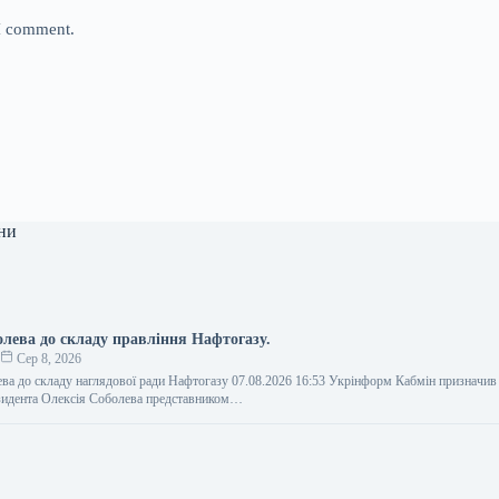
 I comment.
ни
олева до складу правління Нафтогазу.
о
Сер 8, 2026
ва до складу наглядової ради Нафтогазу 07.08.2026 16:53 Укрінформ Кабмін призначив
зидента Олексія Соболева представником…