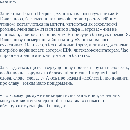
казати».
Записники Ільфа і Петрова, «Записки вашого сучасника» Я.
Голованова, багатьох інших авторів стали хрестоматійним
чтивом, розтягуються на цитати, читаються як захоплюючі
романи. Мені запам'ятався запис з Ільфа-Петрова: «Чим не
напихали, а виросли сірниками». Я присудив би якусь премію Я.
Голованову посмертно за його книгу «Записки вашого
сучасника». На нього, з його чіткими і зрозумілими судженнями,
потрібно дорівнювати авторам ШЖ, читачам-коментаторам. Час
і про нього написати книгу чи хоча б статтю.
Зараз здається, що всі зверху до низу просто загрузли в словесах,
особливо на форумах та блогах. «І читаєш в Інтернеті – всі
слова, слова, слова…» А ось про реальні «доблесті, про подвиги,
про славу» зовсім мало повідомлень.
«По всьому цьому» не викидайте свої записники, серед них
можуть виявитися «перлинні зерна», які «з повагою
обмацуватимуть» цікаві нащадки.