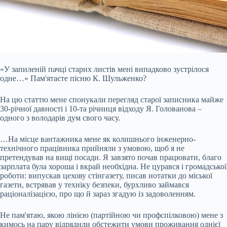
«У запиленій пачці старих листів мені випадково зустрілося
одне…» Пам'ятаєте пісню К. Шульженко?
На цю статтю мене спонукали перегляд старої записника майже
30-річної давності і 10-та річниця відходу Я. Голованова –
одного з володарів дум свого часу.
…На місце вантажника мене як колишнього інженерно-
технічного працівника прийняли з умовою, щоб я не
претендував на вищі посади. Я завзято почав працювати, благо
зарплата була хороша і вкрай необхідна. Не цурався і громадської
роботи:
випускав цехову стінгазету, писав нотатки до міської
газети, встрявав у техніку безпеки, бурхливо займався
раціоналізацією, про що й зараз згадую із задоволенням.
Не пам'ятаю, якою лінією (партійною чи профспілковою) мене з
кимось на пару відрядили обстежити умови проживання однієї