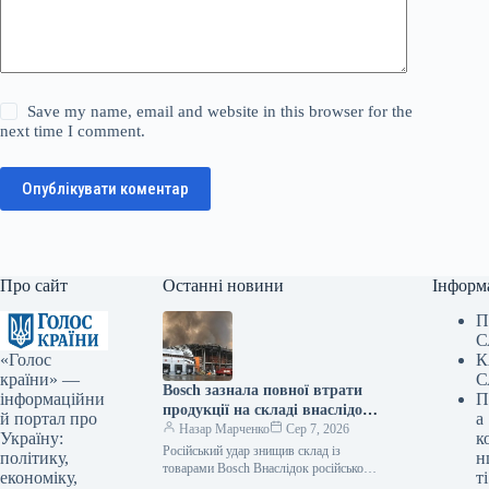
Save my name, email and website in this browser for the
next time I comment.
Опублікувати коментар
Про сайт
Останні новини
Інформ
П
С
«Голос
К
країни» —
С
Bosch зазнала повної втрати
інформаційни
П
продукції на складі внаслідок
й портал про
а
російського нападу
Назар Марченко
Сер 7, 2026
Україну:
к
Російський удар знищив склад із
політику,
н
товарами Bosch Внаслідок російської
економіку,
ті
атаки зруйновано склад логістичного