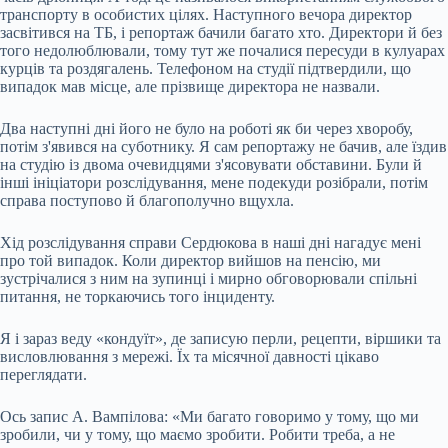
транспорту в особистих цілях. Наступного вечора директор
засвітився на ТБ, і репортаж бачили багато хто. Директори й без
того недолюблювали, тому тут же почалися пересуди в кулуарах
курців та роздягалень. Телефоном на студії підтвердили, що
випадок мав місце, але прізвище директора не назвали.
Два наступні дні його не було на роботі як би через хворобу,
потім з'явився на суботнику. Я сам репортажу не бачив, але їздив
на студію із двома очевидцями з'ясовувати обставини. Були й
інші ініціатори розслідування, мене подекуди розібрали, потім
справа поступово й благополучно вщухла.
Хід розслідування справи Сердюкова в наші дні нагадує мені
про той випадок. Коли директор вийшов на пенсію, ми
зустрічалися з ним на зупинці і мирно обговорювали спільні
питання, не торкаючись того інциденту.
Я і зараз веду «кондуїт», де записую перли, рецепти, віршики та
висловлювання з мережі. Їх та місячної давності цікаво
переглядати.
Ось запис А. Вампілова: «Ми багато говоримо у тому, що ми
зробили, чи у тому, що маємо зробити. Робити треба, а не