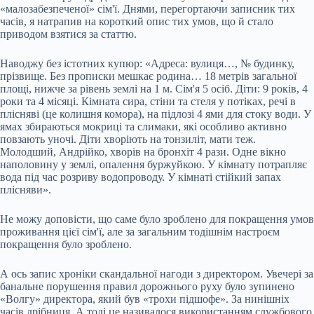
«малозабезпеченої» сім'ї. Днями, перегортаючи записник тих
часів, я натрапив на короткий опис тих умов, що й стало
приводом взятися за статтю.
Наводжу без істотних купюр: «Адреса: вулиця…, № будинку,
прізвище. Без прописки мешкає родина… 18 метрів загальної
площі, нижче за рівень землі на 1 м. Сім'я 5 осіб. Діти: 9 років, 4
роки та 4 місяці. Кімната сира, стіни та стеля у потіках, речі в
плісняві (це колишня комора), на підлозі 4 ями для стоку води. У
ямах збираються мокриці та слимаки, які особливо активно
повзають уночі. Діти хворіють на тонзиліт, мати теж.
Молодший, Андрійко, хворів на бронхіт 4 рази. Одне вікно
наполовину у землі, опалення буржуйкою. У кімнату потрапляє
вода під час розриву водопроводу. У кімнаті стійкий запах
плісняви».
Не можу доповісти, що саме було зроблено для покращення умов
проживання цієї сім'ї, але за загальним тодішнім настроєм
покращення було зроблено.
А ось запис хроніки скандальної нагоди з директором. Увечері за
банальне порушення правил дорожнього руху було зупинено
«Волгу» директора, який був «трохи підшофе». За нинішніх
часів дрібниця. А тоді це називалося використанням службового