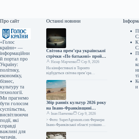
Про сайт
Останні новини
Інформ
П
С
«Голос
К
країни» —
С
Світова прем’єра української
інформаційни
П
стрічки «По батькові» пройде
й портал про
а
на кінофестивалі в Торонто.
Назар Марченко
Сер 9, 2026
Україну:
к
На кінофестивалі в Торонто
політику,
н
відбудеться світова прем’єра
економіку,
ті
українського фільму «По батькові»
бізнес,
К
09.08.2026 09:28 Укрінформ На 51-му
культуру та
и
міжнародному кінофестивалі у
технології.
Торонто…
Ми прагнемо
Збір ранніх культур 2026 року
бути голосом
на Івано-Франківщині
суспільства,
закінчено, середня
Іван Панченко
Сер 9, 2026
висвітлюючи
врожайність зернових – 5,64
події, які
> Фото: SuperAgronom.com Фермери
тонни з гектара, повідомляє
Івано-Франківської області успішно
справді
завершили збір ранніх зернових та
SuperAgronom.com
важливі для
зернобобових культур. Згідно з
читачів.