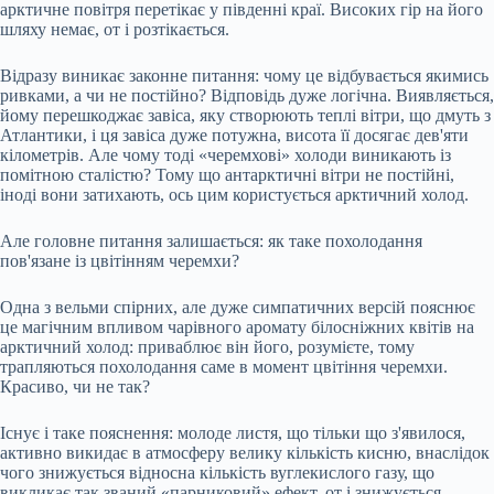
арктичне повітря перетікає у південні краї. Високих гір на його
шляху немає, от і розтікається.
Відразу виникає законне питання: чому це відбувається якимись
ривками, а чи не постійно? Відповідь дуже логічна. Виявляється,
йому перешкоджає завіса, яку створюють теплі вітри, що дмуть з
Атлантики, і ця завіса дуже потужна, висота її досягає дев'яти
кілометрів. Але чому тоді «черемхові» холоди виникають із
помітною сталістю? Тому що антарктичні вітри не постійні,
іноді вони затихають, ось цим користується арктичний холод.
Але головне питання залишається: як таке похолодання
пов'язане із цвітінням черемхи?
Одна з вельми спірних, але дуже симпатичних версій пояснює
це магічним впливом чарівного аромату білосніжних квітів на
арктичний холод: приваблює він його, розумієте, тому
трапляються похолодання саме в момент цвітіння черемхи.
Красиво, чи не так?
Існує і таке пояснення: молоде листя, що тільки що з'явилося,
активно викидає в атмосферу велику кількість кисню, внаслідок
чого знижується відносна кількість вуглекислого газу, що
викликає так званий «парниковий» ефект, от і знижується