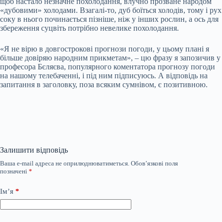
щоб настало незначне похолодання, влучно прозване народом
«дубовими» холодами. Взагалі-то, дуб боїться холодів, тому і рух
соку в нього починається пізніше, ніж у інших рослин, а ось для
збереження суцвіть потрібно невелике похолодання.
«Я не вірю в довгострокові прогнози погоди, у цьому плані я
більше довіряю народним прикметам», – цю фразу я запозичив у
професора Бєляєва, популярного коментатора прогнозу погоди
на нашому телебаченні, і під ним підписуюсь. А відповідь на
запитання в заголовку, поза всяким сумнівом, є позитивною.
Залишити відповідь
Ваша e-mail адреса не оприлюднюватиметься.
Обов’язкові поля
позначені
*
Ім’я
*