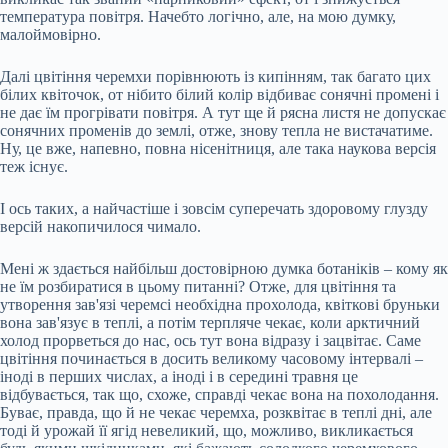
температура повітря. Начебто логічно, але, на мою думку,
малоймовірно.
Далі цвітіння черемхи порівнюють із кипінням, так багато цих
білих квіточок, от нібито білий колір відбиває сонячні промені і
не дає їм прогрівати повітря. А тут ще й рясна листя не допускає
сонячних променів до землі, отже, знову тепла не вистачатиме.
Ну, це вже, напевно, повна нісенітниця, але така наукова версія
теж існує.
І ось таких, а найчастіше і зовсім суперечать здоровому глузду
версій накопичилося чимало.
Мені ж здається найбільш достовірною думка ботаніків – кому як
не їм розбиратися в цьому питанні? Отже, для цвітіння та
утворення зав'язі черемсі необхідна прохолода, квіткові бруньки
вона зав'язує в теплі, а потім терпляче чекає, коли арктичний
холод прорветься до нас, ось тут вона відразу і зацвітає. Саме
цвітіння починається в досить великому часовому інтервалі –
іноді в перших числах, а іноді і в середині травня це
відбувається, так що, схоже, справді чекає вона на похолодання.
Буває, правда, що й не чекає черемха, розквітає в теплі дні, але
тоді й урожай її ягід невеликий, що, можливо, викликається