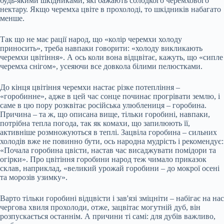
будь-якими шкідниками, які бажають солодкого черемхового
нектару. Якщо черемха цвіте в прохолоді, то шкідників набагато
менше.
Так що не має рації народ, що «колір черемхи холоду
приносить», треба навпаки говорити: «холоду викликають
черемхи цвітіння». А ось коли вона відцвітає, кажуть, що «сипле
черемха снігом», усеяючи все довкола білими пелюстками.
До кінця цвітіння черемхи настає різке потепління –
«горобинне», адже в цей час сонце починає прогрівати землю, і
саме в цю пору розквітає російська улюблениця – горобина.
Причина – та ж, що описана вище, тільки горобині, навпаки,
потрібна тепла погода, так як комахи, що запилюють її,
активніше розмножуються в теплі. Зацвіла горобина – сильних
холодів вже не повинно бути, ось народна мудрість і рекомендує:
«Почала горобина цвісти, настав час висаджувати помідори та
огірки». Про цвітіння горобини народ теж чимало приказок
склав, наприклад, «великий урожай горобини – до мокрої осені
та морозів узимку».
Варто тільки горобині відцвісти і зав'язі зміцніти – набігає на нас
чергова хвиля прохолоди, отже, зацвітає могутній дуб, він
розпускається останнім. А причини ті самі: для дубів важливо,