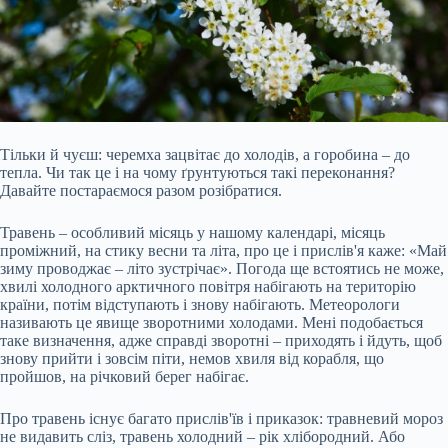
Тільки й чуєш: черемха зацвітає до холодів, а горобина – до
тепла. Чи так це і на чому ґрунтуються такі переконання?
Давайте постараємося разом розібратися.
Травень – особливий місяць у нашому календарі, місяць
проміжний, на стику весни та літа, про це і прислів'я каже: «Май
зиму проводжає – літо зустрічає». Погода ще встоятись не може,
хвилі холодного арктичного повітря набігають на територію
країни, потім відступають і знову набігають. Метеорологи
називають це явище зворотними холодами.
Мені подобається
таке визначення, адже справді зворотні – приходять і йдуть, щоб
знову прийти і зовсім піти, немов хвиля від корабля, що
пройшов, на річковий берег набігає.
Про травень існує багато прислів'їв і приказок: травневий мороз
не видавить сліз, травень холодний – рік хлібородний. Або