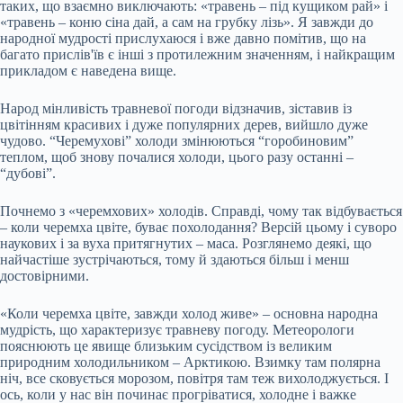
таких, що взаємно виключають: «травень – під кущиком рай» і
«травень – коню сіна дай, а сам на грубку лізь». Я завжди до
народної мудрості прислухаюся і вже давно помітив, що на
багато прислів'їв є інші з протилежним значенням, і найкращим
прикладом є наведена вище.
Народ мінливість травневої погоди відзначив, зіставив із
цвітінням красивих і дуже популярних дерев, вийшло дуже
чудово. “Черемухові” холоди змінюються “горобиновим”
теплом, щоб знову почалися холоди, цього разу останні –
“дубові”.
Почнемо з «черемхових» холодів. Справді, чому так відбувається
– коли черемха цвіте, буває похолодання? Версій цьому і суворо
наукових і за вуха притягнутих – маса. Розглянемо деякі, що
найчастіше зустрічаються, тому й здаються більш і менш
достовірними.
«Коли черемха цвіте, завжди холод живе» – основна народна
мудрість, що характеризує травневу погоду. Метеорологи
пояснюють це явище близьким сусідством із великим
природним холодильником – Арктикою. Взимку там полярна
ніч, все сковується морозом, повітря там теж вихолоджується. І
ось, коли у нас він починає прогріватися, холодне і важке