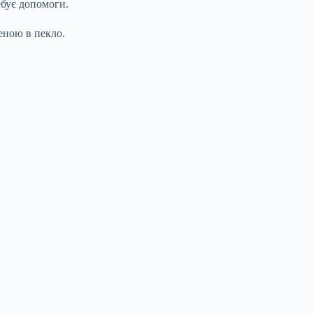
ебує допомоги.
еною в пекло.