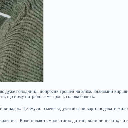
, що дуже голодний, і попросив грошей на хліба. Знайомий виріш
ти, що йому потрібні саме гроші, голова болить.
ей випадок. Це змусило мене задуматися: чи варто подавати мил
оводитися. Коли
подають милостиню дитині, вони не знають, чи во