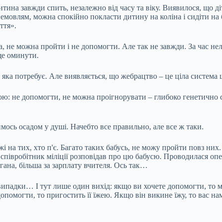
 дитина завжди спить, незалежно від часу та віку. Виявилося, що
немовлям, можна спокійно покласти дитину на коліна і сидіти н
ття».
а, не можна пройти і не допомогти. Але так не завжди. За час н
ще оминути.
яка потребує. Але виявляється, що жебрацтво – це ціла система
: не допомогти, не можна проігнорувати – глибоко генетично си
мось осадом у душі. Начебто все правильно, але все ж таки.
і на тих, хто п'є. Багато таких бабусь, не можу пройти повз них.
півробітник міліції розповідав про цю бабусю. Проводилася опера
гана, більша за зарплату вчителя. Ось так…
і випадки… І тут лише один вихід: якщо ви хочете допомогти, то м
допомогти, то пригостить її їжею. Якщо він викине їжу, то вас н