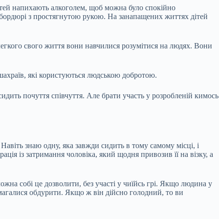
 дітей напихають алкоголем, щоб можна було спокійно
а бордюрі з простягнутою рукою. На занапащених життях дітей
елегкого свого життя вони навчилися розумітися на людях. Вони
 шахраїв, які користуються людською добротою.
дить почуття співчуття. Але брати участь у розробленій кимось
 Навіть знаю одну, яка завжди сидить в тому самому місці, і
ція із затримання чоловіка, який щодня привозив її на візку, а
ожна собі це дозволити, без участі у чиїйсь грі. Якщо людина у
амагалися обдурити. Якщо ж він дійсно голодний, то ви