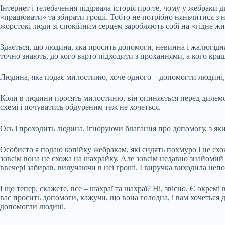
Інтернет і телебачення підірвала історія про те, чому у жебраки
«працювати» та збирати гроші. Тобто не потрібно няньчитися з 
жорстокі люди зі спокійним серцем заробляють собі на «гідне жи
Здається, що людина, яка просить допомоги, невинна і жалюгідн
точно знають, до кого варто підходити з проханнями, а кого кра
Людина, яка подає милостиню, хоче одного – допомогти людині, 
Коли в людини просять милостиню, він опиняється перед дилемою
схемі і почуватись обдуреним теж не хочеться.
Ось і проходить людина, ігноруючи благання про допомогу, з яки
Особисто я подаю копійку жебракам, які сидять похмуро і не схож
зовсім вона не схожа на шахрайку. Але зовсім недавно знайомий с
ввечері забирав, вилучаючи в неї гроші. І виручка виходила непо
І що тепер, скажете, все – шахраї та шахраї? Ні, звісно. Є окрем
вас просить допомоги, кажучи, що вона голодна, і вам хочеться 
допомогли людині.