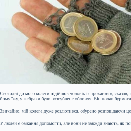
Сьогодні до мого колеги підійшов чоловік із проханням, сказав
йому їжу, у жебраки було розгублене обличчя. Він почав бурмоти
Звичайно, мій колега дуже розлютився, обурено розповідаючи ц
У людей є бажання допомогти, але вони не завжди знають, як п