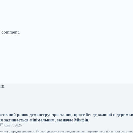
 I comment.
ни
потечний ринок демонструє зростання, проте без державної підтримки
я залишається мінімальним, зазначає Мінфін.
о
Сер 7, 2026
течного кредитування в Україні демонструє подальше розширення, але його прогрес зн