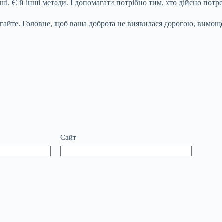
і. Є й інші методи. І допомагати потрібно тим, хто дійсно потр
агайте. Головне, щоб ваша доброта не виявилася дорогою, вимощ
Сайт