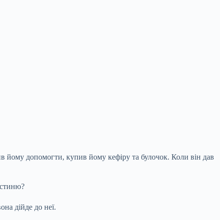
ив йому допомогти, купив йому кефіру та булочок. Коли він дав
остиню?
на дійде до неї.