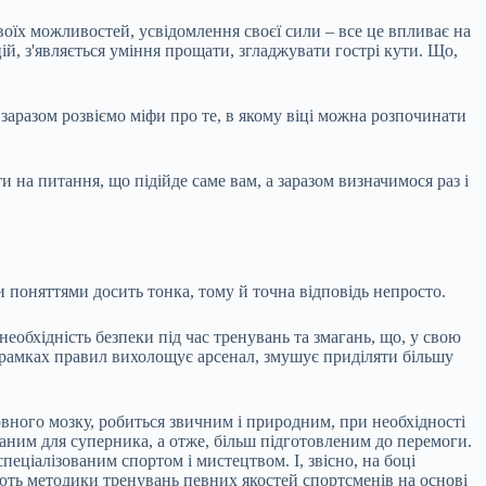
своїх можливостей, усвідомлення своєї сили – все це впливає на
ій, з'являється уміння прощати, згладжувати гострі кути. Що,
заразом розвіємо міфи про те, в якому віці можна розпочинати
и на питання, що підійде саме вам, а заразом визначимося раз і
поняттями досить тонка, тому й точна відповідь непросто.
обхідність безпеки під час тренувань та змагань, що, у свою
в рамках правил вихолощує арсенал, змушує приділяти більшу
ловного мозку, робиться звичним і природним, при необхідності
аним для суперника, а отже, більш підготовленим до перемоги.
еціалізованим спортом і мистецтвом. І, звісно, на боці
яють методики тренувань певних якостей спортсменів на основі