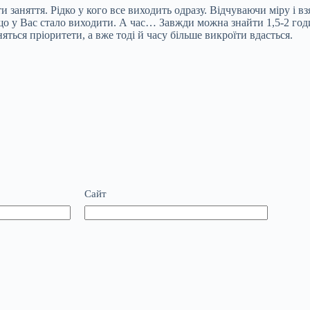
и заняття. Рідко у кого все виходить одразу. Відчуваючи міру і 
, що у Вас стало виходити. А час… Завжди можна знайти 1,5-2 го
няться пріоритети, а вже тоді й часу більше викроїти вдасться.
Сайт