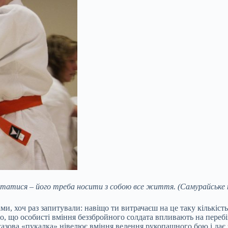
татися – його треба носити з собою все життя. (Самурайське п
, хоч раз запитували: навіщо ти витрачаєш на це таку кількість 
омо, що особисті вміння беззбройного солдата впливають на переб
а газова «пукалка» нівелює вміння ведення рукопашного бою і да