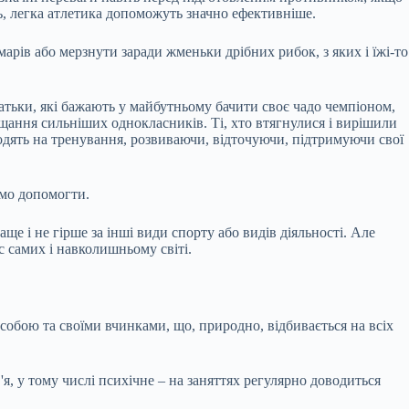
ь, легка атлетика допоможуть значно ефективніше.
марів або мерзнути заради жменьки дрібних рибок, з яких і їжі-то
ьки, які бажають у майбутньому бачити своє чадо чемпіоном,
ущання сильніших однокласників. Ті, хто втягнулися і вирішили
 ходять на тренування, розвиваючи, відточуючи, підтримуючи свої
ємо допомогти.
аще і не гірше за інші види спорту або видів діяльності. Але
с самих і навколишньому світі.
 собою та своїми вчинками, що, природно, відбивається на всіх
'я, у тому числі психічне – на заняттях регулярно доводиться