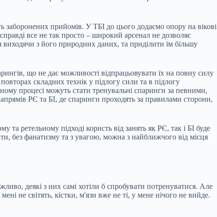
ть заборонених прийомів. У ТБІ до цього додаємо опору на вікові
асправді все не так просто – широкий арсенал не дозволяє
 виходячи з його природних даних, та приділити їм більшу
парингів, що не дає можливості відпрацьовувати їх на повну силу
 повторах складних технік у підлогу сили та в підлогу
ьному процесі можуть стати тренувальні спаринги за певними,
прямів РЄ та БІ, де спаринги проходять за правилами сторони,
 та ретельному підході користь від занять як РЄ, так і БІ буде
ти, без фанатизму та з увагою, можна з найближчого від місця
ожливо, деякі з них самі хотіли б спробувати потренуватися. Але
ні не світять, кістки, м'язи вже не ті, у мене нічого не вийде.