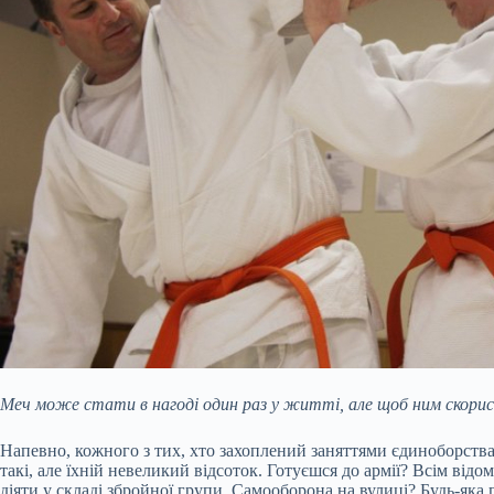
Меч може стати в нагоді один раз у житті, але щоб ним скорис
Напевно, кожного з тих, хто захоплений заняттями єдиноборствами
такі, але їхній невеликий відсоток. Готуєшся до армії? Всім від
діяти у складі збройної групи. Самооборона на вулиці? Будь-як