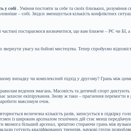
ь у собі
. Уміння постояти за себе та своїх близьких, розуміння 
ловніше – собі. Звідси зменшується кількість конфліктних ситуац
 частині постараємося визначитися, що вам ближче – РЄ чи БІ, а 
то звернути увагу на бойові мистецтва. Тепер спробуємо відповіст
шому випадку чи комплексний підхід у другому? Грань між цими 
авилам ведення змагань. Масовість та дитячий спорт диктують не
иває захисне екіпірування. Знову ж таки – прагнення перемогти 
 заробити максимум очок.
вторюється величезна кількість разів, записується в підкірку го
тсмен із широким арсеналом технічних дій стає менш передбачув
и якомога більший арсенал, зрештою стираючи грань між вузькосп
аклади готують кваліфікованих тренерів, наукові групи розробл