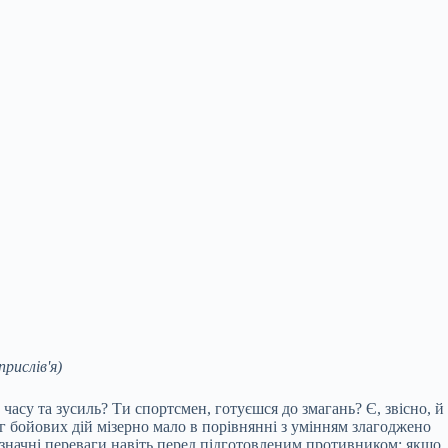
рислів'я)
часу та зусиль? Ти спортсмен, готуєшся до змагань? Є, звісно, й
іг бойових дій мізерно мало в порівнянні з
умінням злагоджено
є значні переваги навіть перед підготовленим противником; якщо