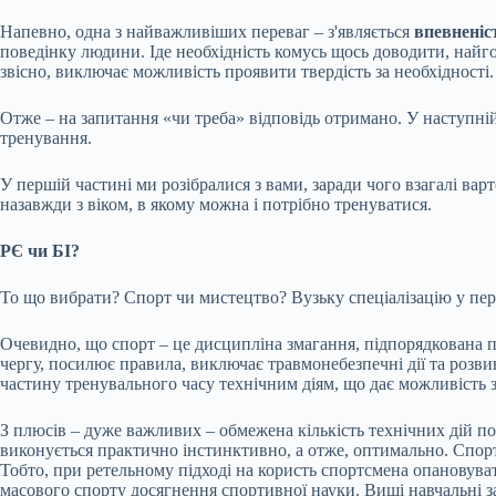
Напевно, одна з найважливіших переваг – з'являється
впевненіст
поведінку людини. Іде необхідність комусь щось доводити, найго
звісно, виключає можливість проявити твердість за необхідності.
Отже – на запитання «чи треба» відповідь отримано. У наступній
тренування.
У першій частині ми розібралися з вами, заради чого взагалі вар
назавжди з віком, в якому можна і потрібно тренуватися.
РЄ чи БІ?
То що вибрати? Спорт чи мистецтво? Вузьку спеціалізацію у пер
Очевидно, що спорт – це дисципліна змагання, підпорядкована пр
чергу, посилює правила, виключає травмонебезпечні дії та розв
частину тренувального часу технічним діям, що дає можливість
З плюсів – дуже важливих – обмежена кількість технічних дій по
виконується практично інстинктивно, а отже, оптимально. Спор
Тобто, при ретельному підході на користь спортсмена опановуват
масового спорту досягнення спортивної науки. Вищі навчальні з