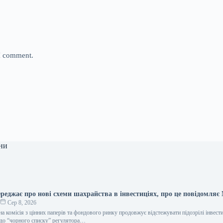
 I comment.
ни
джає про нові схеми шахрайства в інвестиціях, про це повідомляє 
о
Сер 8, 2026
а комісія з цінних паперів та фондового ринку продовжує відстежувати підозрілі інвести
 до “чорного списку” регулятора…