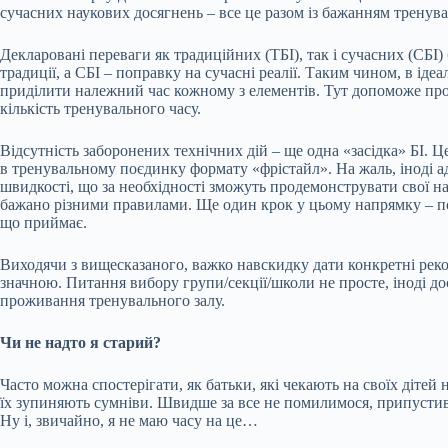
сучасних наукових досягнень – все це разом із бажанням тренува
Декларовані переваги як традиційних (ТБІ), так і сучасних (СБІ
традиції, а СБІ – поправку на сучасні реалії. Таким чином, в і
приділити належний час кожному з елементів. Тут допоможе проф
кількість тренувального часу.
Відсутність заборонених технічних дій – ще одна «засідка» БІ. Ц
в тренувальному поєдинку формату «фрістайл». На жаль, іноді ад
швидкості, що за необхідності зможуть продемонструвати свої 
бажано різними правилами. Ще один крок у цьому напрямку – по
що приймає.
Виходячи з вищесказаного, важко навскидку дати конкретні реком
значною. Питання вибору групи/секції/школи не просте, іноді до
проживання тренувального залу.
Чи не надто я старий?
Часто можна спостерігати, як батьки, які чекають на своїх дітей
їх зупиняють сумніви. Швидше за все не помилимося, припустивши, 
Ну і, звичайно, я не маю часу на це…