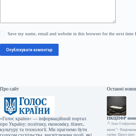
Save my name, email and website in this browser for the next time
Опублікувати коментар
Про сайт
Останні нови
«Голос країни» — інформаційний портал
НКЦПФР попере
про Україну: політику, економіку, бізнес,
Іван Оліфіренк
культуру та технології. Ми прагнемо бути
anons”> Національн
голосом суспільства, висвітлюючи події, які
схеми. Цього разу