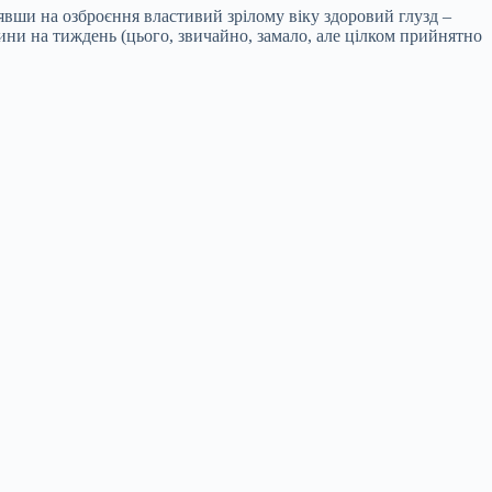
взявши на озброєння властивий зрілому віку здоровий глузд –
дини на тиждень (цього, звичайно, замало, але цілком прийнятно