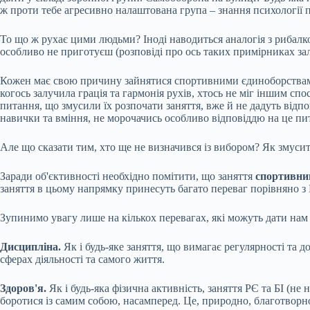
ж проти тебе агресивно налаштована група – знання психології п
То що ж рухає цими людьми? Іноді наводиться аналогія з рибалкою
особливо не приготуєш (розповіді про ось таких примірниках зал
Кожен має свою причину зайнятися спортивними єдиноборствами
когось залучила грація та гармонія рухів, хтось не міг іншим с
питання, що змусили їх розпочати заняття, вже й не дадуть відп
навички та вміння, не морочачись особливо відповіддю на це пи
Але що сказати тим, хто ще не визначився із вибором? Як змуси
Заради об'єктивності необхідно помітити, що заняття
спортивни
заняття в цьому напрямку принесуть багато переваг порівняно з 
Зупинимо увагу лише на кількох перевагах, які можуть дати нам 
Дисципліна.
Як і будь-яке заняття, що вимагає регулярності та 
сферах діяльності та самого життя.
Здоров'я.
Як і будь-яка фізична активність, заняття РЄ та БІ (не
боротися із самим собою, насамперед. Це, природно, благотворн