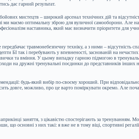
тись дає гарний результат.
) бойових мистецтв – широкий арсенал технічних дій та відсутніс
деалі ми маємо оптимальну зброю для вуличної самооборони. Але н
есіоналізм наставника, який має визначити пріоритети для учня
е передбачає травмонебезпечну техніку, а з ними – відсутність с
епти БІ так і перебувають у впевненості, заснованій на нечастих
навички та вміння. У цьому випадку гарною підмогою в тренувал
ходи на дружні тренувальні поєдинки до представників інших на
ендації: будь-який вибір по-своєму хороший. При відповідальному
сить довге, можливо, про це варто поміркувати окремо. Але поча
 наприкінці заняття, з цікавістю спостерігають за тренуванням. М
що основні з них такі: я вже не в тому віці, спортивні регалії ме