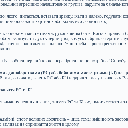
оведінки агресивно налаштованої групи і, даруйте за банальніст
: якого, питається, вставати зранку, їхати в далеко, годувати ко
ишимо на совісті картинок або віднесемо до винятків).
, бойовими мистецтвами, рукопашним боєм. Когось привели бат
пособом реалізувати дух суперництва, комусь набридло терпіти зн
овіді точно і однозначно – навіщо їм це треба. Просто регулярно
тання.
ти їх зробити перший крок і перевірити, чи це потрібно? Спробу
ми єдиноборствами (РЄ)
або
бойовими мистецтвами (БІ)
не кр
Вами до початку занять РЄ або БІ і відкриють масу цікавого у Ва
заняття РЄ та БІ.
дотримання певних правил, заняття РЄ та БІ змушують стежити за
 надмірні, спорт великих досягнень – інша тема) зміцнюють здоров
о впливає на сприйняття життя в цілому.