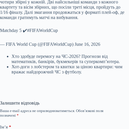
чотири збірні у кожній. Дві найсильніші команди з кожного
квартету та вісім збірних, що посіли треті місця, пройдуть до
1/16 фіналу. Далі змагання продовжаться у форматі плей-оф, де
команди гратимуть матчі на вибування.
Matchday 5 ✔️#FIFAWorldCup
— FIFA World Cup (@FIFAWorldCup) June 16, 2026
Хто здобуде перемогу на ЧС-2026? Прогнози від
математиків, банкірів, букмекерів та суперкомп’ютера.
Хот-доги з лобстером та квитки за ціною квартири: чим
вражає найдорожчий ЧС з футболу.
Залишити відповідь
Ваша e-mail адреса не оприлюднюватиметься.
Обов’язкові поля
позначені
*
Ім’я
*