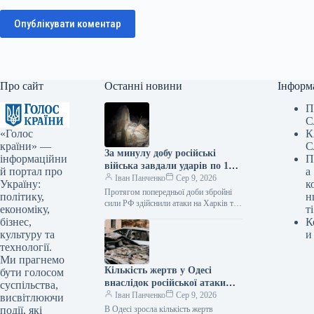
Опублікувати коментар
Про сайт
Останні новини
Інформ
П
С
«Голос
К
країни» —
С
За минулу добу російські
інформаційни
П
війська завдали ударів по 12
й портал про
а
населених пунктах
Іван Панченко
Сер 9, 2026
Україну:
к
Харківської області.
Протягом попередньої доби збройні
політику,
н
Внаслідок обстрілів троє
сили РФ здійснили атаки на Харків та
економіку,
ті
12 населених пунктів області,
людей загинули, ще 25
бізнес,
К
внаслідок чого троє осіб загинули,…
отримали поранення.
культуру та
и
технології.
Ми прагнемо
Кількість жертв у Одесі
бути голосом
внаслідок російської атаки
суспільства,
збільшилася до восьми.
Іван Панченко
Сер 9, 2026
висвітлюючи
події, які
В Одесі зросла кількість жертв