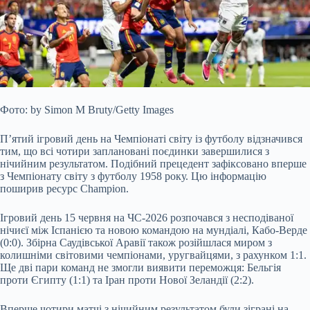
Фото: by Simon M Bruty/Getty Images
П’ятий ігровий день на Чемпіонаті світу із футболу відзначився
тим, що всі чотири заплановані поєдинки завершилися з
нічийним результатом. Подібний прецедент зафіксовано вперше
з Чемпіонату світу з футболу 1958 року. Цю інформацію
поширив ресурс Champion.
Ігровий день 15 червня на ЧС-2026 розпочався з несподіваної
нічиєї між Іспанією та новою командою на мундіалі, Кабо-Верде
(0:0). Збірна Саудівської Аравії також розійшлася миром з
колишніми світовими чемпіонами, уругвайцями, з рахунком 1:1.
Ще дві пари команд не змогли виявити переможця: Бельгія
проти Єгипту (1:1) та Іран проти Нової Зеландії (2:2).
Вперше чотири матчі з нічийним результатом були зіграні на