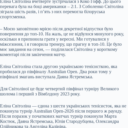
Еліна Світоліна вчетверте зустрічалася з Коко Гофф. До цього
перевага була на боці американки – 2:1. З Соболенко Світоліна
зіграла шість разів, і п’ять з них перемогла білоруська
спортсменка.
– Моєю заповітною мрією після декретної відпустки було
повернення до топ-10. На жаль, це не відбулося минулого року,
оскільки я припинила грати у вересні. Ми готувалися у
міжсезоння, і я говорила тренеру, що прагну в топ-10. Це було
моє завдання на сезон, — поділилася Світоліна у короткому
коментарі після закінчення матчу.
Еліна Світоліна стала другою українською тенісисткою, яка
пробилася до півфіналу Australian Open. Два роки тому у
півфіналі змагань виступала Даяна Ястремська.
Для Світоліної це буде четвертий півфінал турніру Великого
шолома і перший з Вімблдону 2023 року.
Еліна Світоліна — єдина з шести українських тенісисток, яка не
покинула турнір Australian Open-2026 після першого ж раунду.
Після поразок у початкових матчах турнір покинули Марта
Костюк, Даяна Ястремська, Юлія Стародубцева, Олександра
Олійникова та Ангеліна Калініна.