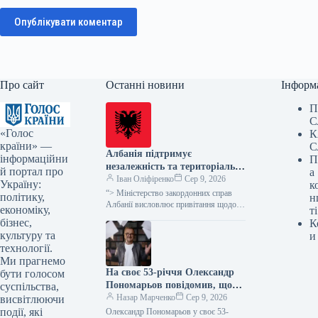
Опублікувати коментар
Про сайт
Останні новини
Інформ
П
С
«Голос
К
країни» —
С
Албанія підтримує
інформаційни
П
незалежність та територіальну
й портал про
а
цілісність України, а також
Іван Оліфіренко
Сер 9, 2026
Україну:
к
суверенітет Косова, – заявило
“> Міністерство закордонних справ
політику,
н
МЗС напередодні візиту
Албанії висловлює привітання щодо
економіку,
ті
візиту глави української держави
Зеленського до Белграда
бізнес,
К
Володимира Зеленського до Сербії,
культуру та
и
підтверджуючи свою позицію щодо…
технології.
Ми прагнемо
На своє 53-річчя Олександр
бути голосом
Пономарьов повідомив, що
суспільства,
створив пригодницьку
Назар Марченко
Сер 9, 2026
висвітлюючи
повість.
події, які
Олександр Пономарьов у своє 53-