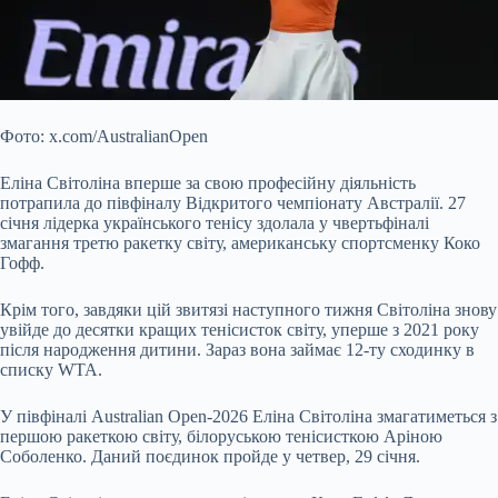
Фото: x.com/AustralianOpen
Еліна Світоліна вперше за свою професійну діяльність
потрапила до півфіналу Відкритого чемпіонату Австралії. 27
січня лідерка українського тенісу здолала у чвертьфіналі
змагання третю ракетку світу, американську спортсменку Коко
Гофф.
Крім того, завдяки цій звитязі наступного тижня Світоліна знову
увійде до десятки кращих тенісисток світу, уперше з 2021 року
після народження дитини. Зараз вона займає 12-ту сходинку в
списку WTA.
У півфіналі Australian Open-2026 Еліна Світоліна змагатиметься з
першою ракеткою світу, білоруською тенісисткою Аріною
Соболенко. Даний поєдинок пройде у четвер, 29 січня.