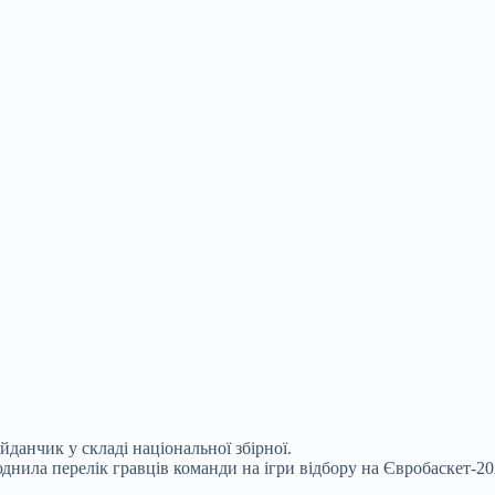
анчик у складі національної збірної.
юднила перелік гравців команди на ігри відбору на Євробаскет-