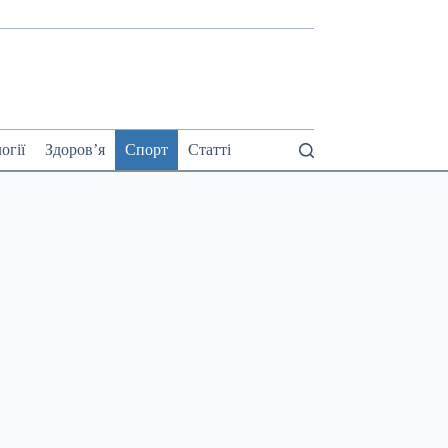
огії
Здоров’я
Спорт
Статті