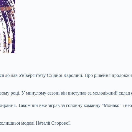
ся до лав Університету Східної Кароліни. Про рішення продовжи
вому році. У минулому сезоні він виступав за молодіжний склад
дбирання.
Також він вже зіграв за головну команду “Монако” і не
колишньої моделі Наталії Єгорової.