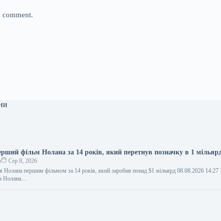
 I comment.
ни
ерший фільм Нолана за 14 років, який перетнув позначку в 1 мільярд
о
Сер 8, 2026
ля Нолана першим фільмом за 14 років, який заробив понад $1 мільярд 08.08.2026 14:2
ра Нолана…