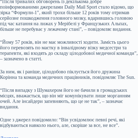
“Після тривалих обговорень із декількома добре
поінформованими джерелами Daily Mail Sport стало відомо, що
зірка “Формули-1″, який трохи більше 12 років тому отримав
серйозне пошкодження головного мозку, вдарившись головою
під час катання на лижах у Мерібелі у Французьких Альпах,
більше не перебуває у лежачому стані”, – повідомляє видання.
“Йому 57 років, він не має можливості ходити. Замість цього
його перевозять по маєтку в інвалідному візку медсестри та
терапевти, які входять до складу цілодобової медичної команди”,
– зазначено в статті.
За ним, як і раніше, цілодобово піклується його дружина
Корінна та команда медичних працівників, повідомляє The Sun.
“Після випадку з Шумахером його не бачили в громадських
місцях, вважається, що він міг комунікувати лише морганням
очей. Але інсайдери запевняють, що це не так”, – зазначає
видання.
Одне з джерел повідомило: “Він усвідомлює певні речі, які
відбуваються навколо нього, але, скоріше за все, не все”.