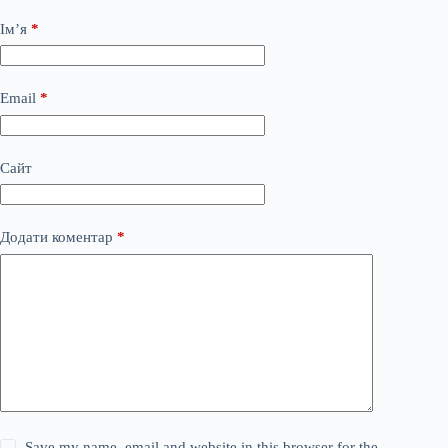
Ім’я
*
Email
*
Сайт
Додати коментар
*
Save my name, email and website in this browser for the