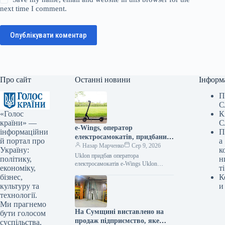
next time I comment.
Опублікувати коментар
Про сайт
Останні новини
Інформ
П
С
«Голос
К
країни» —
С
e-Wings, оператор
інформаційни
П
електросамокатів, придбаний
й портал про
а
Uklon: подробиці угоди
Назар Марченко
Сер 9, 2026
Україну:
к
Uklon придбав оператора
політику,
н
електросамокатів e-Wings Uklon
економіку,
ті
отримав 100% корпоративних прав
бізнес,
К
українського сервісу електросамокатів
культуру та
и
e-Wings. Вартість угоди становила 97,6
технології.
Ми прагнемо
На Сумщині виставлено на
бути голосом
продаж підприємство, яке
суспільства,