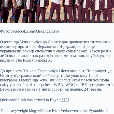
Фото: facebook.com/Alexanderusyk
Олександр Усик прибув до Єгипту для проведення титульного
поєдинку проти Ріко Верховена з Нідерландів. Про це
український боксер сповістив у своїх соцмережах. Також ролик,
де Усик покидає літак разом із членами команди, опублікувало
видання The Ring у мережі X.
До прильоту Усика в Гізу прибув і його опонент. По прибутті до
Єгипту нідерландський кікбоксер зафіксував вагу 124,3
кілограма. Олександр Усик, який є власником
поясів чемпіона
світу у важкій вазі за версіями WBA, WBC та IBF, зустрінеться з
Верховеном на рингу в ніч із суботи на неділю, 24 травня.
Oleksandr Usyk has arrived in Egypt 🇪🇬
The heavyweight king will face Rico Verhoeven at the Pyramids of