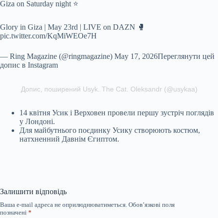
Giza on Saturday night ⭐
Glory in Giza | May 23rd | LIVE on DAZN 🥊
pic.twitter.com/KqMiWEOe7H
— Ring Magazine (@ringmagazine) May 17, 2026Переглянути цей
допис в Instagram
Допис, поширений Usyk. The Cat. Oleksandr (@usykaa)
14 квітня Усик і Верховен провели першу зустріч поглядів
у Лондоні.
Для майбутнього поєдинку Усику створюють костюм,
натхненний Давнім Єгиптом.
Залишити відповідь
Ваша e-mail адреса не оприлюднюватиметься.
Обов’язкові поля
позначені
*