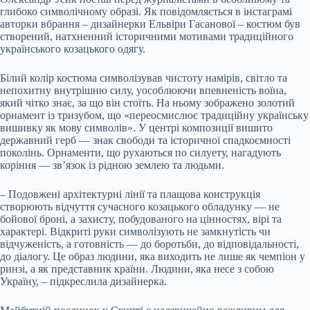
глибоко символічному образі. Як повідомляється в інстаграмі
авторки вбрання – дизайнерки Ельвіри Гасанової – костюм був
створений, натхненний історичними мотивами традиційного
українського козацького одягу.
Білий колір костюма символізував чистоту намірів, світло та
непохитну внутрішню силу, уособлюючи впевненість воїна,
який чітко знає, за що він стоїть. На ньому зображено золотий
орнамент із тризубом, що «переосмислює традиційну українську
вишивку як мову символів». У центрі композиції вишито
державний герб — знак свободи та історичної спадкоємності
поколінь. Орнаменти, що рухаються по силуету, нагадують
коріння — зв’язок із рідною землею та людьми.
– Подовжені архітектурні лінії та плащова конструкція
створюють відчуття сучасного козацького обладунку — не
бойової броні, а захисту, побудованого на цінностях, вірі та
характері. Відкриті руки символізують не замкнутість чи
відчуженість, а готовність — до боротьби, до відповідальності,
до діалогу. Це образ людини, яка виходить не лише як чемпіон у
ринзі, а як представник країни. Людини, яка несе з собою
Україну, – підкреслила дизайнерка.