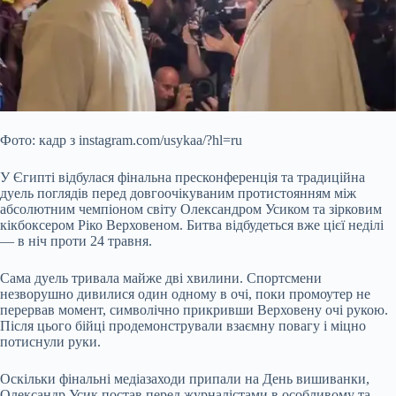
Фото: кадр з instagram.com/usykaa/?hl=ru
У Єгипті відбулася фінальна пресконференція та традиційна
дуель поглядів перед довгоочікуваним протистоянням між
абсолютним чемпіоном світу Олександром Усиком та зірковим
кікбоксером Ріко Верховеном. Битва відбудеться вже цієї неділі
— в ніч проти 24 травня.
Сама дуель тривала майже дві хвилини. Спортсмени
незворушно дивилися один одному в очі, поки промоутер
не
перервав момент, символічно прикривши Верховену очі рукою.
Після цього бійці продемонстрували взаємну повагу і міцно
потиснули руки.
Оскільки фінальні медіазаходи припали на День вишиванки,
Олександр Усик постав перед журналістами в особливому та