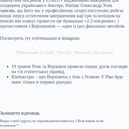
Майбутній поєдинок у Єгипті є надзвичайно важливим для
спадщини українського боксера. Раніше Олександр Усик
заявляв, що його час у професійному спорті поступово добігає
кінця: перед остаточним завершенням кар’єри та виходом на
пенсію він планує провести ще буквально «2-3 поєдинки», і
протистояння з Верховеном — один із цих фінальних мегабоїв.
Посмотреть эту публикацию в Instagram
Публикация от Usyk. The Cat. Oleksandr (@usykaa)
19 травня Усик та Верховен провели першу дуель поглядів
на тлі єгипетських пірамід.
Кікбоксери – про Верховена у бою з Усиком: У Ріко буде
шанс тільки в перших раундах.
Залишити відповідь
Ваша e-mail адреса не оприлюднюватиметься.
Обов’язкові поля
позначені
*