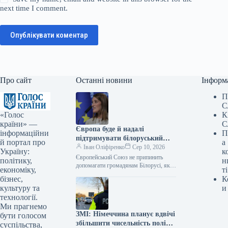
next time I comment.
Опублікувати коментар
Про сайт
Останні новини
Інформ
П
С
«Голос
К
країни» —
С
Європа буде й надалі
інформаційни
П
підтримувати білоруський
й портал про
а
народ – Мецола
Іван Оліфіренко
Сер 10, 2026
Україну:
к
Європейський Союз не припинить
політику,
н
допомагати громадянам Білорусі, які
економіку,
ті
прагнуть свободи та демократичних
бізнес,
К
перетворень у своїй державі. Як
культуру та
и
інформує Укрінформ, це…
технології.
Ми прагнемо
ЗМІ: Німеччина планує вдвічі
бути голосом
збільшити чисельність поліції
суспільства,