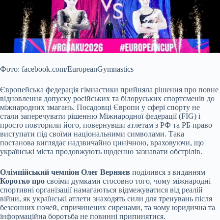
Фото: facebook.com/EuropeanGymnastics
Європейська федерація гімнастики прийняла рішення про повне
відновлення допуску російських та білоруських спортсменів до
міжнародних змагань. Посадовці Європи у сфері спорту не
стали заперечувати рішенню Міжнародної федерації (FIG) і
просто повторили його, повернувши атлетам з РФ та РБ право
виступати під своїми національними символами. Така
постанова виглядає
надзвичайно цинічною, враховуючи, що
українські міста продовжують щоденно зазнавати обстрілів.
Олімпійський чемпіон Олег Верняєв
поділився з виданням
Коротко про
своїми думками стосовно того, чому міжнародні
спортивні організації намагаються відмежуватися від реалій
війни, як українські атлети знаходять сили для тренувань після
безсонних ночей, спричинених сиренами, та чому юридична та
інформаційна боротьба не повинні припинятися.