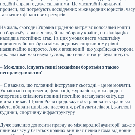
подібні справи є дуже складними. Це масштабні юридичні
процеси, які потребують досвідчених міжнародних юристів, часу
та значних фінансових ресурсів.
На жаль, сьогодні Україна щоденно витрачає колосальні кошти
на боротьбу за життя людей, на оборону країни, на ліквідацію
наслідків постійних атак. І в цих умовах вести масштабну
юридичну боротьбу на міжнародному спортивному рівні
надзвичайно непросто. Але я впевнений, що українська сторона
докладатиме максимум зусиль, щоб наша позиція була почута.
– Можливо, існують певні механізми боротьби з такою
несправедливістю?
– Я вважаю, що головний інструмент сьогодні – це не мовчати.
Українські спортсмени, федерації, журналісти, міжнародна
спортивна спільнота повинні постійно нагадувати світу, що
війна триває. Щодня Росія продовжує обстрілювати українські
міста, вбивати цивільне населення, руйнувати лікарні, житлові
будинки, спортивну інфраструктуру.
Дуже важливо доносити правду до міжнародної аудиторії, адже з
плином часу у багатьох країнах виникає певна втома від новин