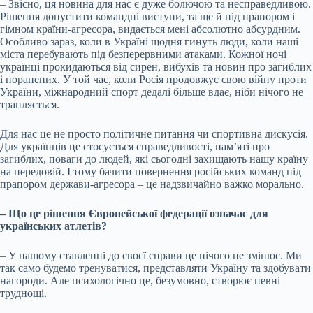
– Звісно, ця новина для нас є дуже болючою та несправедливою.
Рішення допустити командні виступи, та ще й під прапором і
гімном країни-агресора, видається мені абсолютно абсурдним.
Особливо зараз, коли в Україні щодня гинуть люди, коли наші
міста перебувають під безперервними атаками. Кожної ночі
українці прокидаються від сирен, вибухів та новин про загиблих
і поранених. У той час, коли Росія продовжує свою війну проти
України, міжнародний спорт дедалі більше вдає, ніби нічого не
трапляється.
Для нас це не просто політичне питання чи спортивна дискусія.
Для українців це стосується справедливості, пам’яті про
загиблих, поваги до людей, які сьогодні захищають нашу країну
на передовій. І тому бачити повернення російських команд під
прапором держави-агресора – це надзвичайно важко морально.
– Що це рішення Європейської федерації означає для
українських атлетів?
– У нашому ставленні до своєї справи це нічого не змінює. Ми
так само будемо тренуватися, представляти Україну та здобувати
нагороди. Але психологічно це, безумовно, створює певні
труднощі.