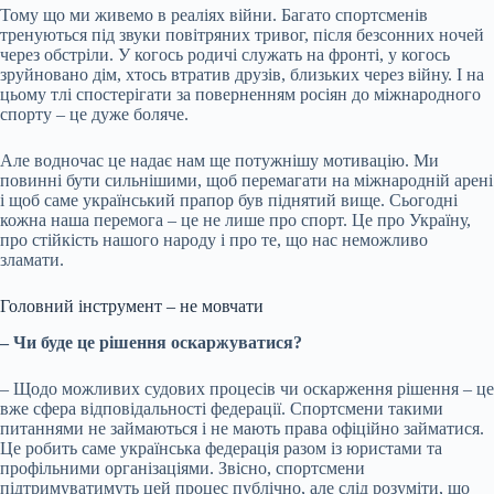
Тому що ми живемо в реаліях війни. Багато спортсменів
тренуються під звуки повітряних тривог, після безсонних ночей
через обстріли. У когось родичі служать на фронті, у когось
зруйновано дім, хтось втратив друзів, близьких через війну. І на
цьому тлі спостерігати за поверненням росіян до міжнародного
спорту – це дуже боляче.
Але водночас це надає нам ще потужнішу мотивацію. Ми
повинні бути сильнішими, щоб перемагати на міжнародній арені
і щоб саме український прапор був піднятий вище. Сьогодні
кожна наша перемога – це не лише про спорт. Це про Україну,
про стійкість нашого народу і про те, що нас неможливо
зламати.
Головний інструмент – не мовчати
– Чи буде це рішення оскаржуватися?
– Щодо можливих судових процесів чи оскарження рішення – це
вже сфера відповідальності федерації. Спортсмени такими
питаннями не займаються і не мають права офіційно займатися.
Це робить саме українська федерація разом із юристами та
профільними організаціями. Звісно, спортсмени
підтримуватимуть цей процес публічно, але слід розуміти, що