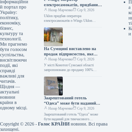
інформаційни
П
електросамокатів, придбаний
й портал про
а
Uklon: подробиці угоди
Назар Марченко
Сер 9, 2026
Україну:
к
Uklon придбав оператора
політику,
н
електросамокатів e-Wings Uklon
економіку,
ті
отримав 100% корпоративних прав
бізнес,
К
українського сервісу електросамокатів
культуру та
и
e-Wings. Вартість угоди становила 97,6
технології.
Ми прагнемо
На Сумщині виставлено на
бути голосом
продаж підприємство, яке
суспільства,
експортує 90% своєї
Назар Марченко
Сер 9, 2026
висвітлюючи
продукції.
події, які
У місті Конотоп Сумської області
запропоновано до продажу 100%
справді
частку у діючому агропереробному
важливі для
товаристві з обмеженою
читачів.
відповідальністю “Крупинка СВС”.
Щодня —
Вартісна…
актуальні
новини
Заарештований готель
країни в
“Одеса” може бути наданий
одному місці.
для проживання внутрішньо
Назар Марченко
Сер 9, 2026
переміщених осіб.
Заарештований готель “Одеса” може
бути наданий для тимчасового
Copyright © 2026 -
Голос КРАЇНИ
новини. Всі права
проживання переселенців / АРМА
Готельний комплекс “Одеса”
захищені.