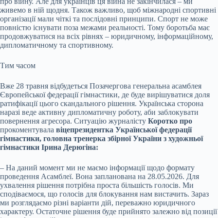
про війну. Але для українців ця війна не закінчилася – ми
живемо в ній щодня. Також важливо, щоб міжнародні спортивні
організації мали чіткі та послідовні принципи. Спорт не може
повністю існувати поза межами реальності. Тому боротьба має
продовжуватися на всіх рівнях – юридичному, інформаційному,
дипломатичному та спортивному.
Тим часом
Вже 28 травня відбудеться Позачергова генеральна асамблея
Європейської федерації гімнастики, де буде вирішуватися доля
ратифікації цього скандального рішення. Українська сторона
наразі веде активну дипломатичну роботу, аби заблокувати
повернення агресора. Ситуацію журналісту
Коротко про
прокоментувала
віцепрезидентка Української федерації
гімнастики, головна тренерка збірної України з художньої
гімнастики Ірина Дерюгіна:
– На даний момент ми не маємо інформації щодо формату
проведення Асамблеї. Вона запланована на 28.05.2026. Для
ухвалення рішення потрібна проста більшість голосів. Ми
сподіваємося, що голосів для блокування нам вистачить. Зараз
ми розглядаємо різні варіанти дій, переважно юридичного
характеру. Остаточне рішення буде прийнято залежно від позиції