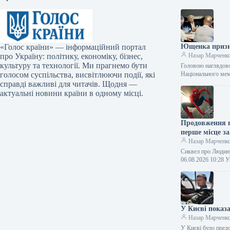
«Голос країни» — інформаційний портал
Ющенка призн
про Україну: політику, економіку, бізнес,
Назар Марченк
культуру та технології. Ми прагнемо бути
Головою наглядов
голосом суспільства, висвітлюючи події, які
Національного ме
справді важливі для читачів. Щодня —
актуальні новини країни в одному місці.
Продовження п
перше місце з
Назар Марченк
Сиквел про Людину
06.08.2026 10:28
У Києві показ
Назар Марченк
У Києві було пред