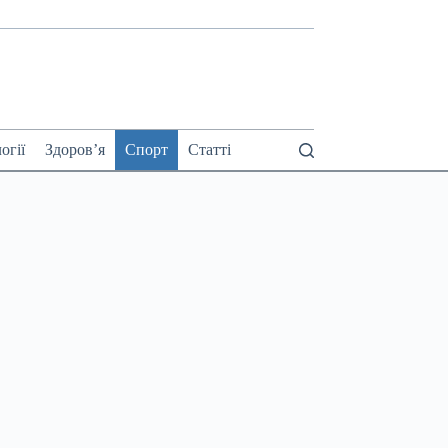
огії
Здоров’я
Спорт
Статті