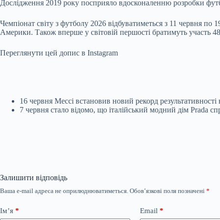
Дослідження 2019 року посприяло вдосконаленню розробки футбо
Чемпіонат світу з футболу 2026 відбуватиметься з 11 червня по
Америки. Також вперше у світовій першості братимуть участь 48 
Переглянути цей допис в Instagram
16 червня Мессі встановив новий рекорд результативності н
7 червня стало відомо, що італійський модний дім Prada 
Залишити відповідь
Ваша e-mail адреса не оприлюднюватиметься.
Обов’язкові поля позначені
*
Ім’я
*
Email
*