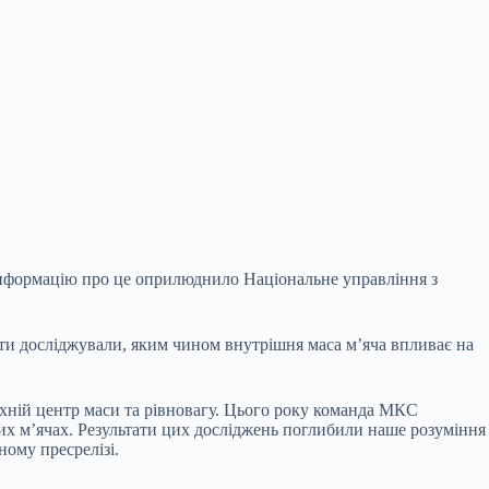
. Інформацію про це оприлюднило Національне управління з
вти досліджували, яким чином внутрішня маса м’яча
впливає на
їхній центр маси та рівновагу. Цього року команда МКС
ьних м’ячах. Результати цих досліджень поглибили наше розуміння
ному пресрелізі.