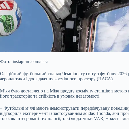
Фото: instagram.com/nasa
Офіційний футбольний снаряд Чемпіонату світу з футболу 2026 р
аеронавтики і дослідження космічного простору (НАСА).
М’яч було доставлено на Міжнародну космічну станцію з метою 
його траєкторію та стійкість в умовах невагомості.
– Футбольні м’ячі мають демонструвати передбачувану поведінку
відтворила експеримент із застосуванням adidas Trionda, аби пр
того, як інтегровані технології, такі як датчики VAR, можуть вп