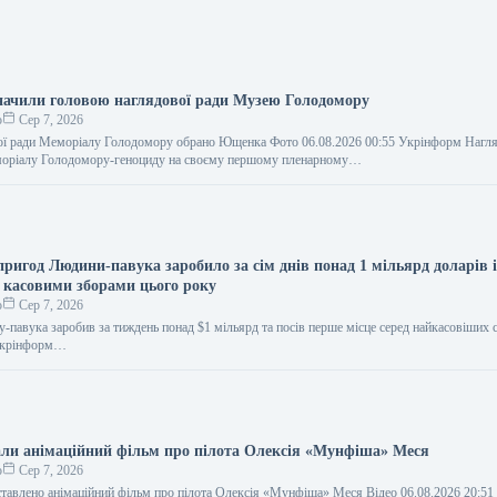
ачили головою наглядової ради Музею Голодомору
о
Сер 7, 2026
ої ради Меморіалу Голодомору обрано Ющенка Фото 06.08.2026 00:55 Укрінформ Нагля
моріалу Голодомору-геноциду на своєму першому пленарному…
ригод Людини-павука заробило за сім днів понад 1 мільярд доларів 
а касовими зборами цього року
о
Сер 7, 2026
-павука заробив за тиждень понад $1 мільярд та посів перше місце серед найкасовіших 
 Укрінформ…
али анімаційний фільм про пілота Олексія «Мунфіша» Меся
о
Сер 7, 2026
ставлено анімаційний фільм про пілота Олексія «Мунфіша» Меся Відео 06.08.2026 20:5