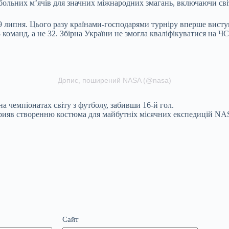
льних м’ячів для значних міжнародних змагань, включаючи світ
 19 липня. Цього разу країнами-господарями турніру вперше вист
команд, а не 32. Збірна України не змогла кваліфікуватися на ЧС
Допис, поширений NASA (@nasa)
а чемпіонатах світу з футболу, забивши 16-й гол.
сприяв створенню костюма для майбутніх місячних експедицій NA
Сайт