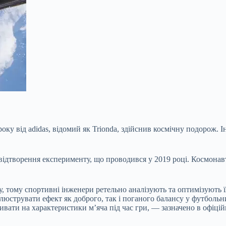
оку від adidas, відомий як Trionda, здійснив космічну подорож
відтворення експерименту, що проводився у 2019 році. Космона
, тому спортивні інженери ретельно аналізують та оптимізують 
оілюструвати ефект як доброго, так і поганого балансу у футбол
ливати на характеристики м’яча під час гри, — зазначено в офіцій