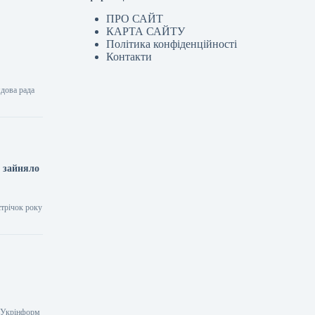
ПРО САЙТ
КАРТА САЙТУ
Політика конфіденційності
Контакти
дова рада
і зайняло
стрічок року
1 Укрінформ