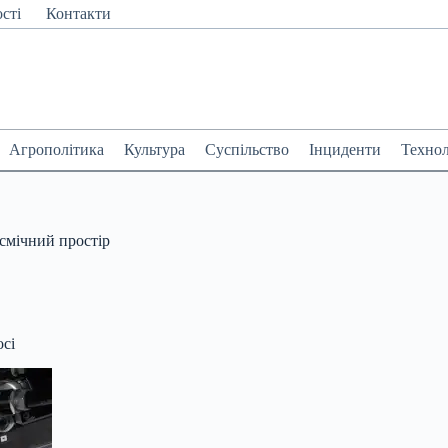
сті
Контакти
Агрополітика
Культура
Суспільство
Інциденти
Технол
осмічний простір
осі