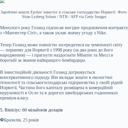
Зароблені кошти Ерлінг інвестує в сільське господарство Норвегії. Фото:
Stian Lysberg Solum / NTB / AFP via Getty Images
Минулого року Голанд підписав вигідне продовження контракту
з «Манчестер Сіті», а також уклав значну угоду з Nike.
Тепер Голанд може повністю зосередитися на чемпіонаті світу
— першому для Норвегії з 1998 року (за два роки до його
народження) — і прагнути наздогнати Мбаппе та Мессі в
боротьбі за звання найкращого бомбардира.
В інвестиційній діяльності Голанд дотримується
консервативного підходу. Він вкладає кошти в екологічні
технології та сільськогосподарські підприємства у своїй рідній
Норвегії. Частина його капіталу розміщена в комерційній
нерухомості в Осло та в дорогих швейцарських годинниках
преміум-класу.
5. Вінісіус: 60 мільйонів доларів
⚽️Бразилія, 25 років