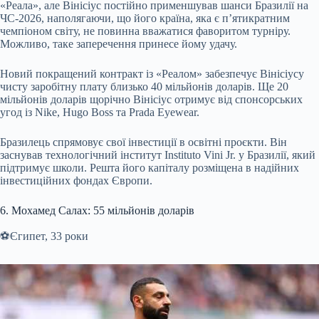
«Реала», але Вінісіус постійно применшував шанси Бразилії на
ЧС-2026, наполягаючи, що його країна, яка є п’ятикратним
чемпіоном світу, не повинна вважатися фаворитом турніру.
Можливо, таке заперечення принесе йому удачу.
Новий покращений контракт із «Реалом» забезпечує Вінісіусу
чисту заробітну плату близько 40 мільйонів доларів. Ще 20
мільйонів доларів щорічно Вінісіус отримує від спонсорських
угод із Nike, Hugo Boss та Prada Eyewear.
Бразилець спрямовує свої інвестиції в освітні проєкти. Він
заснував технологічний інститут Instituto Vini Jr. у Бразилії, який
підтримує школи. Решта його капіталу розміщена в надійних
інвестиційних фондах Європи.
6. Мохамед Салах: 55 мільйонів доларів
⚽️Єгипет, 33 роки