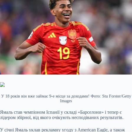
У 18 років він вже займає 9-е місце за доходами! Фото: Stu Forster/Getty
Images
Ямаль став чемпіоном Іспанії у складі «Барселони» і тепер є
лідером збірної, від якого очікують несподіваних результатів.
У січні Ямаль уклав рекламну угоду з American Eagle, а також