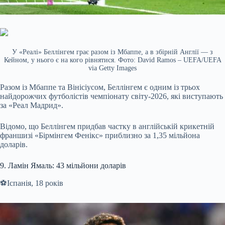
У «Реалі» Беллінгем грає разом із Мбаппе, а в збірній Англії — з
Кейном, у нього є на кого рівнятися. Фото: David Ramos – UEFA/UEFA
via Getty Images
Разом із Мбаппе та Вінісіусом, Беллінгем є одним із трьох
найдорожчих футболістів чемпіонату світу-2026, які виступають
за «Реал Мадрид».
Відомо, що Беллінгем придбав частку в англійській крикетній
франшизі «Бірмінгем Фенікс» приблизно за 1,35 мільйона
доларів.
9. Ламін Ямаль: 43 мільйони доларів
⚽️Іспанія, 18 років