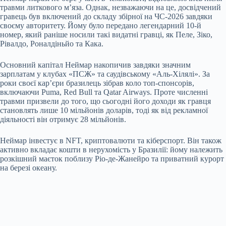
травми литкового м’яза. Однак, незважаючи на це, досвідчений
гравець був включений до складу збірної на ЧС-2026 завдяки
своєму авторитету. Йому було передано легендарний 10-й
номер, який раніше носили такі видатні гравці, як Пеле, Зіко,
Рівалдо, Роналдіньйо та Кака.
Основний капітал Неймар накопичив завдяки значним
зарплатам у клубах «ПСЖ» та саудівському «Аль-Хілялі». За
роки своєї кар’єри бразилець зібрав коло топ-спонсорів,
включаючи Puma, Red Bull та Qatar Airways. Проте численні
травми призвели до того, що сьогодні його доходи як гравця
становлять лише 10 мільйонів доларів, тоді як від рекламної
діяльності він отримує 28 мільйонів.
Неймар інвестує в NFT, криптовалюти та кіберспорт. Він також
активно вкладає кошти в нерухомість у Бразилії: йому належить
розкішний маєток поблизу Ріо-де-Жанейро та приватний курорт
на березі океану.