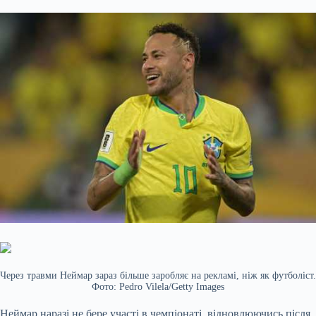
Через травми Неймар зараз більше заробляє на рекламі, ніж як футболіст.
Фото: Pedro Vilela/Getty Images
Неймар наразі не бере участі в чемпіонаті, відновлюючись після