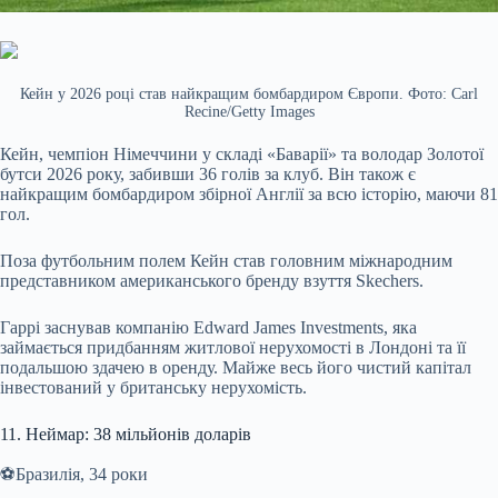
Кейн у 2026 році став найкращим бомбардиром Європи. Фото: Carl
Recine/Getty Images
Кейн, чемпіон Німеччини у складі «Баварії» та володар Золотої
бутси 2026 року, забивши 36 голів за клуб. Він також є
найкращим бомбардиром збірної Англії за всю історію, маючи 81
гол.
Поза футбольним полем Кейн став головним міжнародним
представником американського бренду взуття Skechers.
Гаррі заснував компанію Edward James Investments, яка
займається придбанням житлової нерухомості в Лондоні та її
подальшою здачею в оренду. Майже весь його чистий капітал
інвестований у британську нерухомість.
11. Неймар: 38 мільйонів доларів
⚽️Бразилія, 34 роки