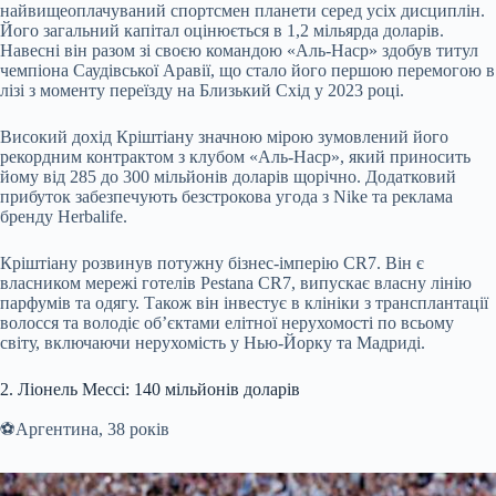
найвищеоплачуваний спортсмен планети серед усіх дисциплін.
Його загальний капітал оцінюється в 1,2 мільярда доларів.
Навесні він разом зі своєю командою «Аль-Наср» здобув титул
чемпіона Саудівської Аравії, що стало його першою перемогою в
лізі з моменту переїзду на Близький Схід у 2023 році.
Високий дохід Кріштіану значною мірою зумовлений його
рекордним контрактом з клубом «Аль-Наср», який приносить
йому від 285 до 300 мільйонів доларів щорічно. Додатковий
прибуток забезпечують безстрокова угода з Nike та реклама
бренду Herbalife.
Кріштіану розвинув потужну бізнес-імперію CR7. Він є
власником мережі готелів Pestana CR7, випускає власну лінію
парфумів та одягу. Також він інвестує в клініки з трансплантації
волосся та володіє об’єктами елітної нерухомості по всьому
світу, включаючи нерухомість у Нью-Йорку та Мадриді.
2. Ліонель Мессі: 140 мільйонів доларів
⚽️Аргентина, 38 років