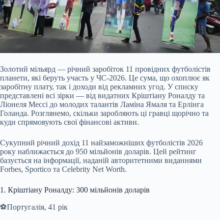
Золотий мільярд — річний заробіток 11 провідних футболістів
планети, які беруть участь у ЧС-2026. Це сума, що охоплює як
заробітну плату, так і доходи від рекламних угод. У списку
представлені всі зірки — від видатних Кріштіану Роналду та
Ліонеля Мессі до молодих талантів Ламіна Ямаля та Ерлінга
Голанда. Розглянемо, скільки заробляють ці гравці щорічно та
куди спрямовують свої фінансові активи.
Сукупний річний
дохід 11 найзаможніших футболістів 2026
року наближається до 950 мільйонів доларів. Цей рейтинг
базується на інформації, наданій авторитетними виданнями
Forbes, Sportico та Celebrity Net Worth.
1. Кріштіану Роналду: 300 мільйонів доларів
⚽️Португалія, 41 рік