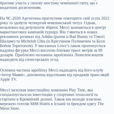
братиме участь у своєму шостому чемпіонаті світу, що є
видатним досягненням.
На ЧС-2026 Аргентина прагнутиме повторити свій успіх 2022
року та здобути четвертий чемпіонський титул. Однак,
незалежно від результатів збірної, Мессі залишиться в центрі
маркетингових кампаній турніру. Він з’явиться в нових
рекламних роликах від Adidas (разом із Bad Bunny та Тімоті
Шаламе) та Michelob Ultra (із Крістіаном Пулішичем та Біллі
Бобом Торнтоном). У магазинах Lowe’s також пропонується
надувна фігурка Мессі висотою близько трьох метрів за 99
доларів. Приблизно половина зароблених Ліонелем коштів
надходить від спонсорських угод.
Основна частина заробітку Мессі надходить від його клубу
«Інтер Маямі», доповнена відсотками від продажів трансляцій
Apple TV.
Мессі заснував інвестиційну компанію Play Time, яка
спеціалізується на інвестиціях у спортивні технології та
стартапи в Кремнієвій долині. Також він володіє власною
мережею готелів MiM Hotels в Іспанії та брендом одягу The
Messi Store.