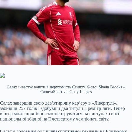
Салах інвестує кошти в нерухомість Єгипту. Фото: Shaun Brooks –
CameraSport via Getty Images
Салах завершив свою дев’ятирічну кар’єру в «Ліверпулі»,
забивши 257 голів і здобувши два титули Прем’єр-ліги. Тепер
вінгер може повністю сконцентруватися на виступах своєї
національної збірної на її четвертому чемпіонаті світу.
Салах є головним обличчям спортивної реклами на Близькому