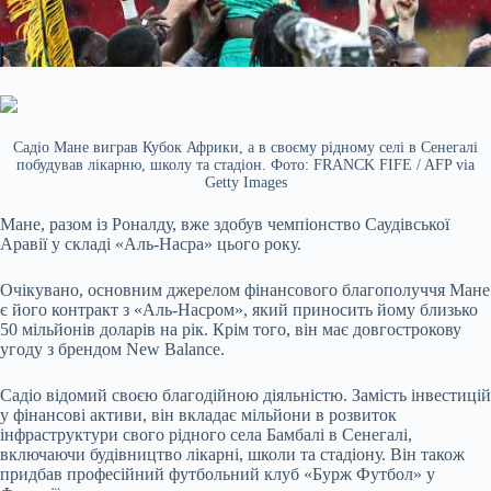
Садіо Мане виграв Кубок Африки, а в своєму рідному селі в Сенегалі
побудував лікарню, школу та стадіон. Фото: FRANCK FIFE / AFP via
Getty Images
Мане, разом із Роналду, вже здобув чемпіонство Саудівської
Аравії у складі «Аль-Насра» цього року.
Очікувано, основним джерелом фінансового благополуччя Мане
є його контракт з «Аль-Насром», який приносить йому близько
50 мільйонів доларів на рік. Крім того, він має довгострокову
угоду з брендом New Balance.
Садіо відомий своєю благодійною діяльністю. Замість інвестицій
у фінансові активи, він вкладає мільйони в розвиток
інфраструктури свого рідного села Бамбалі в Сенегалі,
включаючи будівництво лікарні, школи та стадіону. Він також
придбав професійний футбольний клуб «Бурж Футбол» у