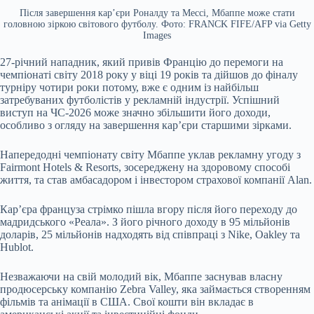
Після завершення кар’єри Роналду та Мессі, Мбаппе може стати
головною зіркою світового футболу. Фото: FRANCK FIFE/AFP via Getty
Images
27-річний нападник, який привів Францію до перемоги на
чемпіонаті світу 2018 року у віці 19 років та дійшов до фіналу
турніру чотири роки потому, вже є одним із найбільш
затребуваних футболістів у рекламній індустрії. Успішний
виступ на ЧС-2026 може значно збільшити його доходи,
особливо з огляду на завершення кар’єри старшими зірками.
Напередодні чемпіонату світу Мбаппе уклав рекламну угоду з
Fairmont Hotels & Resorts, зосереджену на здоровому способі
життя, та став амбасадором і інвестором страхової компанії Alan.
Кар’єра француза стрімко пішла вгору після його переходу до
мадридського «Реала». З його річного доходу в 95 мільйонів
доларів, 25 мільйонів надходять від співпраці з Nike, Oakley та
Hublot.
Незважаючи на свій молодий вік, Мбаппе заснував власну
продюсерську компанію Zebra Valley, яка займається створенням
фільмів та анімації в США. Свої кошти він вкладає в