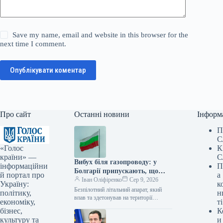
Save my name, email and website in this browser for the
next time I comment.
Опублікувати коментар
Про сайт
Останні новини
Інформ
П
С
«Голос
К
країни» —
С
Вибух біля газопроводу: у
інформаційни
П
Болгарії припускають, що
й портал про
а
дрон міг належати Україні
Іван Оліфіренко
Сер 9, 2026
Україну:
к
Безпілотний літальний апарат, який
політику,
н
впав та здетонував на території
економіку,
ті
Болгарії вранці 8 серпня,
бізнес,
К
найімовірніше, є дроном-приманкою
культуру та
и
«Майя», що активно