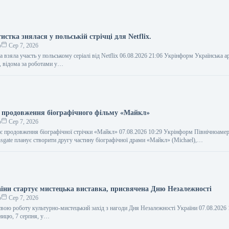
истка знялася у польській стрічці для Netflix.
о
Сер 7, 2026
а взяла участь у польському серіалі від Netflix 06.08.2026 21:06 Укрінформ Українська а
, відома за роботами у…
ує продовження біографічного фільму «Майкл»
о
Сер 7, 2026
яє продовження біографічної стрічки «Майкл» 07.08.2026 10:29 Укрінформ Північноаме
nsgate планує створити другу частину біографічної драми «Майкл» (Michael),…
аїни стартує мистецька виставка, присвячена Дню Незалежності
о
Сер 7, 2026
свою роботу культурно-мистецький захід з нагоди Дня Незалежності України 07.08.2026 
ницю, 7 серпня, у…