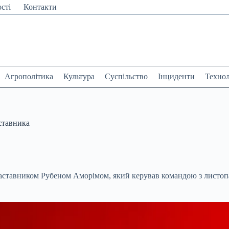
сті
Контакти
Агрополітика
Культура
Суспільство
Інциденти
Технол
ставника
аставником Рубеном Аморімом, який керував командою з листоп