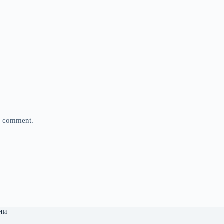
 I comment.
ни