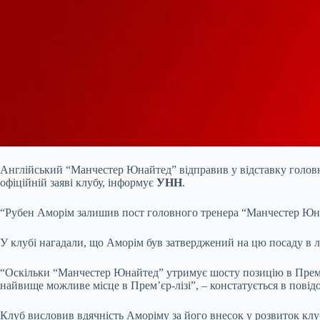
Англійський “Манчестер Юнайтед” відправив у відставку головн
офіційній заяві клубу, інформує
УНН
.
“Рубен Аморім залишив пост головного тренера “Манчестер Юнай
У клубі нагадали, що Аморім був затверджений на цю посаду в л
“Оскільки “Манчестер Юнайтед” утримує шосту позицію в Прем’єр
найвище можливе місце в Прем’єр-лізі”, – констатується в повід
Клуб висловив вдячність Аморіму за його внесок у розвиток клу