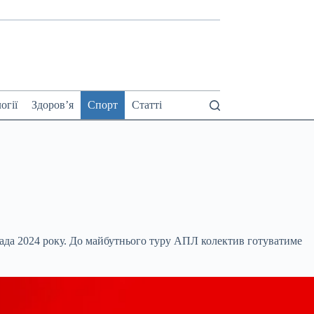
огії
Здоров’я
Спорт
Статті
ада 2024 року. До майбутнього туру АПЛ колектив
готуватиме