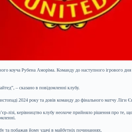
ого коуча Рубена Аморіма. Команду до наступного ігрового дня
тед”, – сказано в повідомленні клубу.
истопаді 2024 року та довів команду до фінального матчу Ліги 
-лізі, керівництво клубу неохоче прийняло рішення про те, що 
омленні.
бу та побажав йому удачі в майбутніх починаннях.