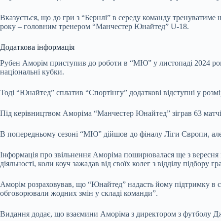
Вказується, що до гри з “Бернлі” в середу команду тренуватиме 
року – головним тренером “Манчестер Юнайтед” U-18.
Додаткова інформація
Рубен Аморім приступив до роботи в “МЮ” у листопаді 2024 року
національні кубки.
Тоді “Юнайтед” сплатив “Спортінгу” додаткові відступні у розмір
Під керівництвом Аморіма “Манчестер Юнайтед” зіграв 63 матчі, в
В попередньому сезоні “МЮ” дійшов до фіналу Ліги Європи, але 
Інформація про звільнення Аморіма поширювалася ще з вересня м
діяльності, коли коуч зажадав від своїх колег з відділу підбору г
Аморім розраховував, що “Юнайтед” надасть йому підтримку в с
обговорювали жодних змін у складі команди”.
Видання додає, що взаємини Аморіма з директором з футболу Дж