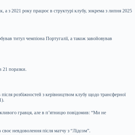
, а з 2021 року працює в структурі клубу, зокрема з липня 2025
бував титул чемпіона Португалії, а також завойовував
в 21 поразки.
 після розбіжностей з керівництвом клубу щодо трансферної
1).
жливого гравця, але в п’ятницю повідомив: “Ми не
 своє невдоволення після матчу з “Лідсом”.