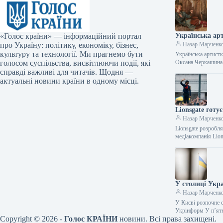
«Голос країни» — інформаційний портал
Українська арт
про Україну: політику, економіку, бізнес,
Назар Марченк
культуру та технології. Ми прагнемо бути
Українська артистк
голосом суспільства, висвітлюючи події, які
Оксана Черкашина
справді важливі для читачів. Щодня —
актуальні новини країни в одному місці.
Lionsgate гот
Назар Марченк
Lionsgate розробл
медіакомпанія Lio
У столиці Укр
Назар Марченк
У Києві розпочне 
Укрінформ У п’ят
Copyright © 2026 -
Голос КРАЇНИ
новини. Всі права захищені.