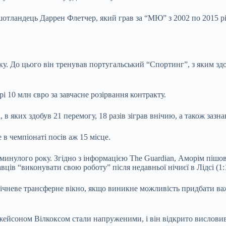
шотландець Даррен Флетчер, який грав за “МЮ” з 2002 по 2015 рік
. До цього він тренував португальський “Спортинг”, з яким здо
і 10 млн євро за завчасне розірвання контракту.
 яких здобув 21 перемогу, 18 разів зіграв внічию, а також зазна
в чемпіонаті посів аж 15 місце.
инулого року. Згідно з інформацією The Guardian, Аморім пішов
равців “виконувати свою роботу” після недавньої нічиєї в Лідсі (1:
ічневе трансферне вікно, якщо виникне можливість придбати ва
ейсоном Вілкоксом стали напруженими, і він відкрито висловив