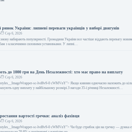
 ринок України: липневі переваги українців у виборі двигунів
о
Сер 6, 2026
 знову набирають популярності. Громадяни України все частіше віддають перевагу нови
обам з класичними силовими установками. У липні…
ть до 1000 грн на День Незалежності: хто має право на виплату
о
Сер 6, 2026
gestyles__ImageWrapper-sc-lvd8v9-0 cWMVnY”> Якщо киянин одночасно належить до кіл
арахують одну виплату у найбільшому розмірі.З нагоди 35-ї річниці Незалежності…
ростання вартості гречки: аналіз фахівця
о
Сер 6, 2026
gestyles__ImageWrapper-sc-lvd8v9-0 cWMVnY”> Чи буде стрибок цін на гречку — думка 
дорожчала на 70,8% у порівнянні з вартістю на…