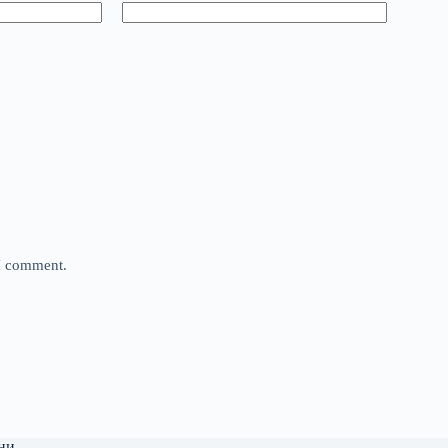
 I comment.
ни