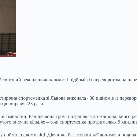
й світовий рекорд щодо кількості підйомів із переворотом на пер
естирічна спортсменка зі Львова виконала 430 підйомів із перев
 цю вправу 223 рази.
ї гімнастки. Раніше вона тричі потрапляла до Національного реє
ого вису на кільцях – тоді спортсменка протрималася 5 хвилин
 у наймолодшому віці. Дівчинка без сторонньої допомоги подола