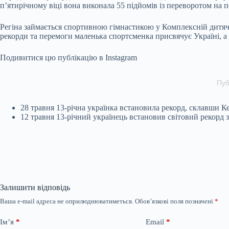
п’ятирічному віці вона виконала 55 підйомів із переворотом на 
Регіна займається спортивною гімнастикою у Комплексній дитяч
рекорди та перемоги маленька спортсменка присвячує Україні, а 
Подивитися цю публікацію в Instagram
Пуб
28 травня 13-річна українка встановила рекорд, склавши К
12 травня 13-річний українець встановив світовий рекорд з
Залишити відповідь
Ваша e-mail адреса не оприлюднюватиметься.
Обов’язкові поля позначені
*
Ім’я
*
Email
*