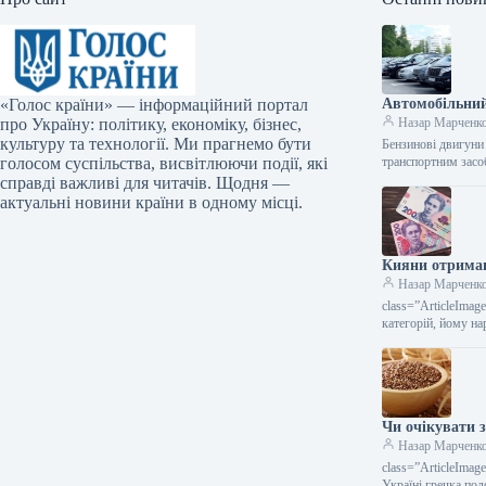
«Голос країни» — інформаційний портал
Автомобільний
про Україну: політику, економіку, бізнес,
Назар Марченк
культуру та технології. Ми прагнемо бути
Бензинові двигуни
голосом суспільства, висвітлюючи події, які
транспортним зас
справді важливі для читачів. Щодня —
актуальні новини країни в одному місці.
Кияни отримаю
Назар Марченк
class=”ArticleIma
категорій, йому н
Чи очікувати з
Назар Марченк
class=”ArticleIma
Україні гречка по