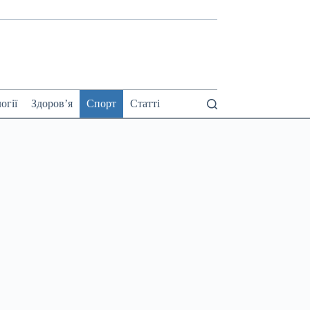
огії
Здоров’я
Спорт
Статті