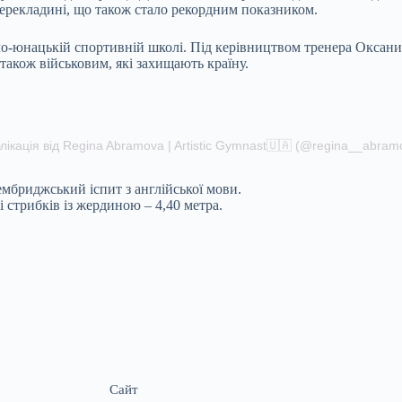
перекладині, що також стало рекордним показником.
о-юнацькій спортивній школі. Під керівництвом тренера Оксани
також військовим, які захищають країну.
лікація від Regina Abramova | Artistic Gymnast🇺🇦 (@regina__abram
ембриджський іспит з англійської мови.
і стрибків із жердиною – 4,40 метра.
Сайт