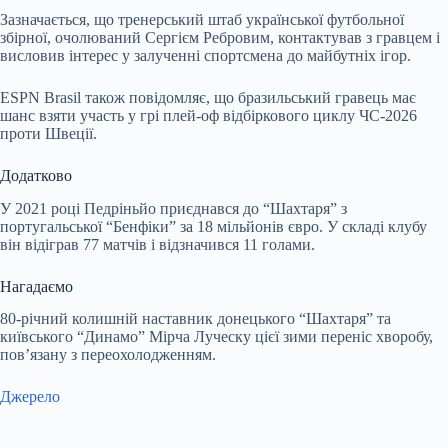
Зазначається, що тренерський штаб української футбольної
збірної, очолюваний Сергієм Ребровим, контактував з гравцем і
висловив інтерес у залученні спортсмена до майбутніх ігор.
ESPN Brasil також повідомляє, що бразильський гравець має
шанс взяти участь у грі плей-оф відбіркового циклу ЧС-2026
проти Швеції.
Додатково
У 2021 році Педріньйо приєднався до “Шахтаря” з
португальської “Бенфіки” за 18 мільйонів євро. У складі клубу
він відіграв 77 матчів і відзначився 11 голами.
Нагадаємо
80-річний колишній наставник донецького “Шахтаря” та
київського “Динамо” Мірча Луческу цієї зими переніс хворобу,
пов’язану з переохолодженням.
Джерело