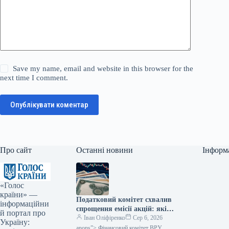
Save my name, email and website in this browser for the
next time I comment.
Опублікувати коментар
Про сайт
Останні новини
Інформ
«Голос
країни» —
Податковий комітет схвалив
інформаційни
спрощення емісії акцій: які
й портал про
зміни очікуються — Мінфін
Іван Оліфіренко
Сер 6, 2026
Україну:
anons”> Фінансовий комітет ВРУ