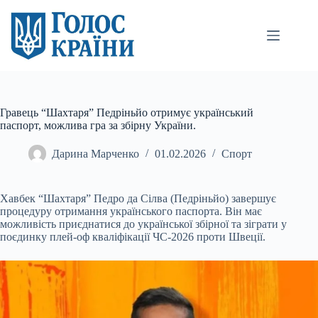
Перейти
до
вмісту
Гравець “Шахтаря” Педріньйо отримує український
паспорт, можлива гра за збірну України.
Дарина Марченко
01.02.2026
Спорт
Хавбек “Шахтаря” Педро да Сілва (Педріньйо) завершує
процедуру отримання українського паспорта. Він має
можливість приєднатися до української збірної та зіграти у
поєдинку плей-оф кваліфікації ЧС-2026 проти Швеції.