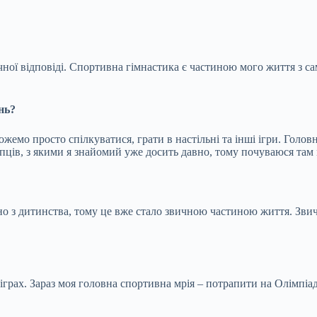
ної відповіді. Спортивна гімнастика є частиною мого життя з са
нь?
емо просто спілкуватися, грати в настільні та інші ігри. Голов
опців, з якими я знайомий уже досить давно, тому почуваюся там
 з дитинства, тому це вже стало звичною частиною життя. Звича
 іграх. Зараз моя головна спортивна мрія – потрапити на Олімпіа