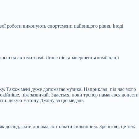
лової роботи виконують спортсмени найвищого рівня. Іноді
цюєш на автоматизмі. Лише після завершення комбінації
ку. Також мені дуже допомагає музика. Наприклад, під час мого
покійніше, ніж зазвичай. Здається, поки тренер намагався донести
азати: дякую Елтону Джону за цю медаль.
 як досвід, який допомагає ставати сильнішим. Зрештою, це теж