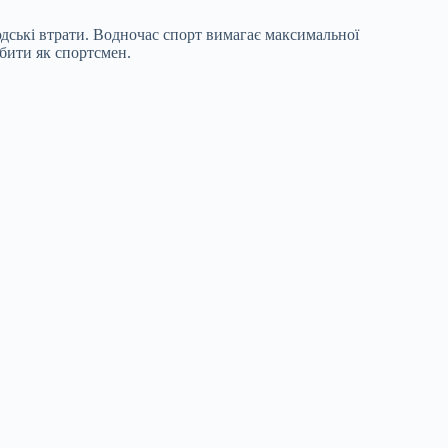
юдські втрати. Водночас спорт вимагає максимальної
обити як спортсмен.