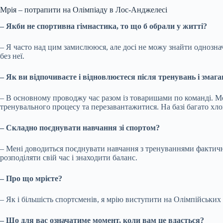
Мрія – потрапити на Олімпіаду в Лос-Анджелесі
– Якби не спортивна гімнастика, то що б обрали у житті?
– Я часто над цим замислююся, але досі не можу знайти однознач
без неї.
– Як ви відпочиваєте і відновлюєтеся після тренувань і змага
– В основному проводжу час разом із товаришами по команді. Мож
тренувального процесу та перезавантажитися. На базі багато хл
– Складно поєднувати навчання зі спортом?
– Мені доводиться поєднувати навчання з тренуваннями фактично
розподіляти свій час і знаходити баланс.
– Про що мрієте?
– Як і більшість спортсменів, я мрію виступити на Олімпійських
– Що для вас означатиме момент, коли вам це вдасться?