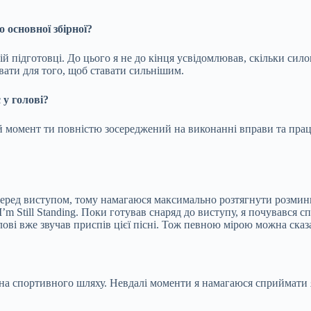
 основної збірної?
ній підготовці. До цього я не до кінця усвідомлював, скільки си
вати для того, щоб ставати сильнішим.
 у голові?
ей момент ти повністю зосереджений на виконанні вправи та пра
 перед виступом, тому намагаюся максимально розтягнути розмин
’m Still Standing. Поки готував снаряд до виступу, я почувався с
голові вже звучав приспів цієї пісні. Тож певною мірою можна ск
стина спортивного шляху. Невдалі моменти я намагаюся сприймати