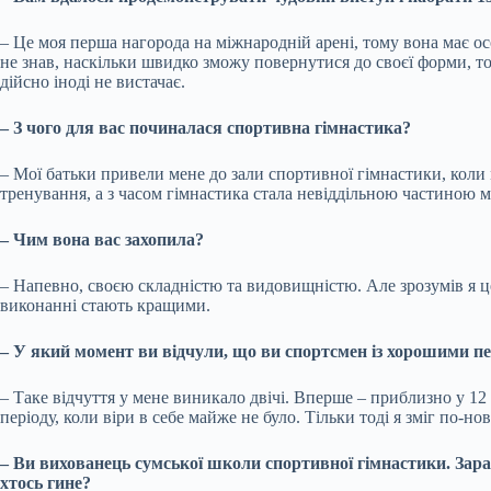
– Це моя перша нагорода на міжнародній арені, тому вона має осо
не знав, наскільки швидко зможу повернутися до своєї форми, том
дійсно іноді не вистачає.
– З чого для вас починалася спортивна гімнастика?
– Мої батьки привели мене до зали спортивної гімнастики, коли м
тренування, а з часом гімнастика стала невіддільною частиною м
– Чим вона вас захопила?
– Напевно, своєю складністю та видовищністю. Але зрозумів я це 
виконанні стають кращими.
– У який момент ви відчули, що ви спортсмен із хорошими п
– Таке відчуття у мене виникало двічі. Вперше – приблизно у 12 
періоду, коли віри в себе майже не було. Тільки тоді я зміг по-н
– Ви вихованець сумської школи спортивної гімнастики. Зара
хтось гине?