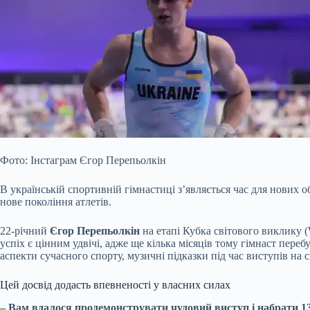
Фото: Інстаграм Єгор Перепьолкін
В українській спортивній гімнастиці з’являється час для нових 
нове покоління атлетів.
22-річний
Єгор Перепьолкін
на етапі Кубка світового виклику 
успіх є цінним удвічі, адже ще кілька місяців тому гімнаст пер
аспекти сучасного спорту, музичні підказки під час виступів на
Цей досвід додасть впевненості у власних силах
– Вам вдалося продемонструвати чудовий виступ і набрати 13