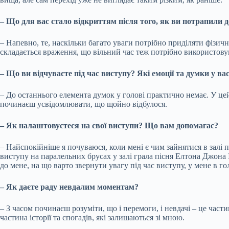
– Що для вас стало відкриттям після того, як ви потрапили до
– Напевно, те, наскільки багато уваги потрібно приділяти фізич
складається враження, що вільний час теж потрібно використову
– Що ви відчуваєте під час виступу? Які емоції та думки у вас
– До останнього елемента думок у голові практично немає. У ц
починаєш усвідомлювати, що щойно відбулося.
– Як налаштовуєтеся на свої виступи? Що вам допомагає?
– Найспокійніше я почуваюся, коли мені є чим зайнятися в залі
виступу на паралельних брусах у залі грала пісня Елтона Джона I
до мене, на що варто звернути увагу під час виступу, у мене в 
– Як даєте раду невдалим моментам?
– З часом починаєш розуміти, що і перемоги, і невдачі – це ча
частина історії та спогадів, які залишаються зі мною.