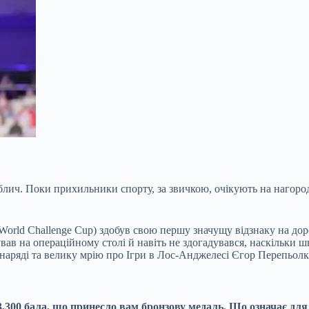
облич. Поки прихильники спорту, за звичкою, очікують на нагоро
(World Challenge Cup) здобув свою першу значущу відзнаку на до
ебував на операційному столі й навіть не здогадувався, наскільк
 снаряді та велику мрію про Ігри в Лос-Анджелесі Єгор Перепьолк
,300 бала, що принесло вам бронзову медаль. Що означає для 