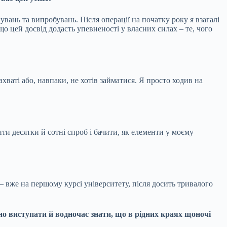
вань та випробувань. Після операції на початку року я взагалі
о цей досвід додасть упевненості у власних силах – те, чого
хваті або, навпаки, не хотів займатися. Я просто ходив на
ити десятки й сотні спроб і бачити, як елементи у моєму
 – вже на першому курсі університету, після досить тривалого
но виступати й водночас знати, що в рідних краях щоночі