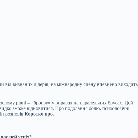
ди від визнаних лідерів, на міжнародну сцену впевнено виходить
рослому рівні – «бронзу» у вправах на паралельних
брусах. Цей
и швидко зможе відновитися. Про подолання болю, психологічні
ін розповів
Коротко про.
вас цей успіх?