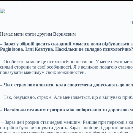
П
Немає мети стати другим Верняєвим
– Зараз у збірній досить складний момент, коли відбувається
Радівілова, Іллі Ковтуна. Наскільки це складно психологічно
– Особисто на мене це психологічно не тисне. У мене немає мет
сильні сторони та свої особливості. Я з великою повагою ставлю
показувати максимум своїх можливостей.
– Чи є страх помилитися, коли спортсмена допускають до вел
– Так, безумовно, страх є. Але мені здається, що я відчуваю пр
– Наскільки великим є розрив між юніорською та дорослою 
– Зараз цей розрив стає дедалі меншим. Раніше при переході з ю
потрібно було виконувати десять. Зараз і юніори, і дорослі вико
вища, але сам перехід уже не виглядає таким різким, як раніше.