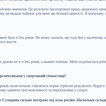
бливе значення. Це результат багаторічної праці, щоденних трену
у ця медаль набуває для мене ще більшої цінності. Я відчуваю, щ
ені було п’ять років. Не можу сказати, що тоді був у шаленому за
ого життя.
далеко не в п’ять років, а значно пізніше. Мені подобається роб
ерспективами у спортивній гімнастиці?
років, коли почали з’являтися перші серйозні результати. Вдруге
овому оцінити свої можливості та перспективи у спорті.
з Сумщина сильно потерпає від атак росіян. Наскільки склад