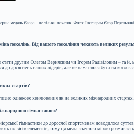
ерша медаль Єгора – це тільки початок. Фото: Інстаграм Єгор Перепьолк
 зміна поколінь. Від вашого покоління чекають великих резуль
?
и стати другим Олегом Верняєвим чи Ігорем Радівіловим – та й, 
ся до досягнень наших лідерів, але не намагаюся бути на когось 
иких стартів?
иблизно однакове хвилювання як на великих міжнародних стартах,
міжнародною гімнастикою?
ніорської гімнастики до дорослої спортсменам доводилося суттєво
нують по вісім елементів, тому ця межа значною мірою розмиваєть