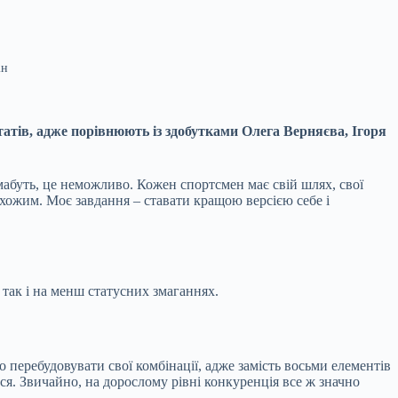
ін
татів, адже порівнюють із здобутками Олега Верняєва, Ігоря
мабуть, це неможливо. Кожен спортсмен має свій шлях, свої
схожим. Моє завдання – ставати кращою версією себе і
 так і на менш статусних змаганнях.
 перебудовувати свої комбінації, адже замість восьми елементів
ся. Звичайно, на дорослому рівні конкуренція все ж значно