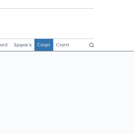
огії
Здоров’я
Спорт
Статті