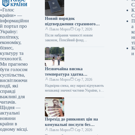
С
«Голос
К
країни» —
С
Новий порядок
інформаційни
П
підтвердження страхового
й портал про
а
стажу пояснено депутатом
Павло Мороз
Сер 7, 2026
Україну:
к
Після набрання чинності новим
політику,
н
законом, Пенсійний фонд
економіку,
ті
зобов’язаний самостійно здійснювати
бізнес,
К
пошук підтверджень страхового стажу
культуру та
и
в державних реєстрах та надавати
технології.
сприяння…
Ми прагнемо
Незвичайна висока
бути голосом
температура здатна
суспільства,
викликати серцевий напад чи
Павло Мороз
Сер 7, 2026
висвітлюючи
мозковий удар – лікарі
події, які
Надмірна спека, яку наразі відчувають
порадили, як уникнути цього
мешканці значної частини України, з
справді
температурою повітря, що місцями
важливі для
сягає +38 градусів, здатна
читачів.
спровокувати інфаркт…
Щодня —
актуальні
новини
Перехід до ринкових цін на
країни в
комунальні послуги без
одному місці.
зростання зарплат та пенсій
Павло Мороз
Сер 7, 2026