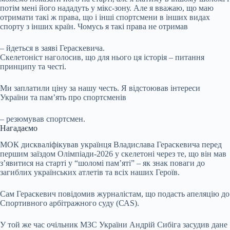
потім мені його нададуть у мікс-зону. Але я вважаю, що маю
отримати такі ж права, що і інші спортсмени в інших видах
спорту з інших країн. Чомусь я такі права не отримав
– йдеться в заяві Гераскевича.
Скелетоніст наголосив, що для нього ця історія – питання
принципу та честі.
Ми заплатили ціну за нашу честь. Я відстоював інтереси
України та пам’ять про спортсменів
– резюмував спортсмен.
Нагадаємо
МОК дискваліфікував українця Владислава Гераскевича перед
першим заїздом Олімпіади-2026 у скелетоні через те, що він мав
з’явитися на старті у “шоломі пам’яті” – як знак поваги до
загиблих українських атлетів та всіх наших Героїв.
Сам Гераскевич повідомив журналістам, що подасть апеляцію до
Спортивного арбітражного суду (САЅ).
У той же час очільник МЗС України Андрій Сибіга засудив дане