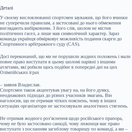
Деталі
У своєму висловлюванні спортсмен зауважив, що його вчинки
не суперечили правилам, а застосовані до нього обмеження
виглядають вибірковими. З його слів, шолом не містив
політичних гасел, а лише мав символічний характер. Зараз
команда українця обмірковує можливість подання скарги до
Спортивного арбітражного суду (CAS).
Досі переконаний, що ми не порушили жодних положень і мали
повне право виступати в цьому шоломі нарівні з іншими
атлетами, які робили щось подібне в попередні дні на цих
Олімпійських іграх
– заявив Владислав.
Спортсмен також акцентував увагу на, на його думку,
неоднакових підходах до різних учасників змагань. Він
наголосив, що не отримав чітких пояснень, чому в інших
ситуаціях організатори не застосовували аналогічних стягнень.
Не отримав жодного роз’яснення щодо російського прапора,
чому не було застосовано санкції, чому лижниця має право
виступати з посланням загиблому товаришу по команді, а ми –