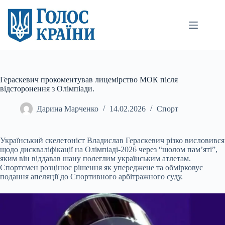
Перейти
до
вмісту
Гераскевич прокоментував лицемірство МОК після
відсторонення з Олімпіади.
Дарина Марченко
14.02.2026
Спорт
Український скелетоніст Владислав Гераскевич різко висловився
щодо дискваліфікації на Олімпіаді-2026 через “шолом пам’яті”,
яким він віддавав шану полеглим українським
атлетам.
Спортсмен розцінює рішення як упереджене та обмірковує
подання апеляції до Спортивного арбітражного суду.