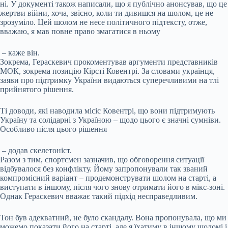
ні. У документі також написали, що я публічно анонсував, що це
жертви війни, хоча, звісно, коли ти дивишся на шолом, це не
зрозуміло. Цей шолом не несе політичного підтексту, отже,
вважаю, я мав повне право змагатися в ньому
– каже він.
Зокрема, Гераскевич прокоментував аргументи представників
МОК, зокрема позицію Кірсті Ковентрі. За словами українця,
заяви про підтримку України видаються суперечливими на тлі
прийнятого рішення.
Ті доводи, які наводила місіс Ковентрі, що вони підтримують
Україну та солідарні з Україною – щодо цього є значні сумніви.
Особливо після цього рішення
– додав скелетоніст.
Разом з тим, спортсмен зазначив, що обговорення ситуації
відбувалося без конфлікту. Йому запропонували так званий
компромісний варіант – продемонструвати шолом на старті, а
виступати в іншому, після чого знову отримати його в мікс-зоні.
Однак Гераскевич вважає такий підхід несправедливим.
Тон був адекватний, не було скандалу. Вона пропонувала, що ми
можемо показати його на старті, але я їхатиму в іншому шоломі і