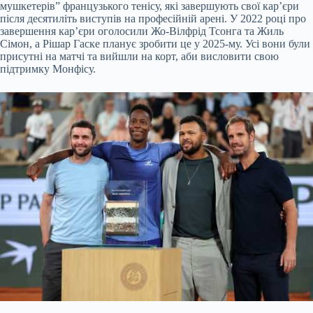
мушкетерів” французького тенісу, які завершують свої кар’єри
після десятиліть виступів на професійній арені. У 2022 році про
завершення кар’єри оголосили Жо-Вілфрід Тсонга та Жиль
Сімон, а Рішар Гаске планує зробити це у 2025-му. Усі вони були
присутні на матчі та вийшли на корт, аби висловити свою
підтримку Монфісу.