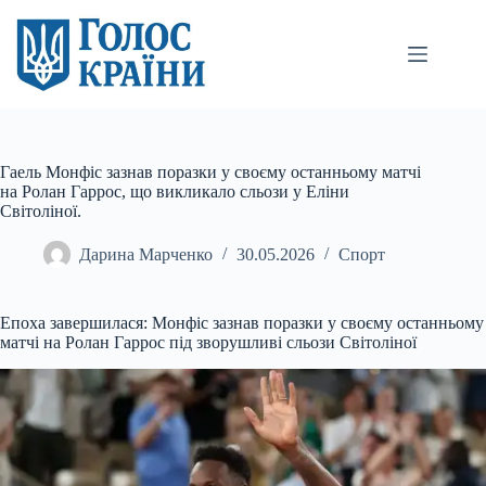
Перейти
до
вмісту
Гаель Монфіс зазнав поразки у своєму останньому матчі
на Ролан Гаррос, що викликало сльози у Еліни
Світоліної.
Дарина Марченко
30.05.2026
Спорт
Епоха завершилася: Монфіс зазнав поразки у своєму останньому
матчі на Ролан Гаррос під зворушливі сльози Світоліної