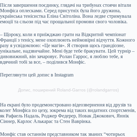
Після завершення поєдинку, глядачі на трибунах стоячи вітали
Монфіса оплесками. Серед присутніх була його дружина,
українська тенісистка Еліна Світоліна. Вона ледве стримувала
емоції та сльози під час прощальної промови свого чоловіка.
– Щороку, коли я приїжджаю грати на Відкритий чемпіонат
Франції з тенісу, мене охоплюють неймовірні відчуття. Кожного
разу я усвідомлюю: «Це магія». Я створив щось грандіозне,
унікальне, надзвичайне. Мені буде тебе бракувати. Цей турнір –
дивовижний, він зачаровує. Ролан Гаррос, я люблю тебе, я
вдячний тобі за все, – поділився Монфіс.
Переглянути цей допис в Instagram
Допис, поширений Roland-Garros (@rolandgarros)
На екрані було продемонстровано відеозвернення від друзів та
колег Монфіса по цеху, зокрема від таких видатних спортсменів,
як Рафаель Надаль, Роджер Федерер, Новак Джокович, Яннік
Сіннер, Карлос Алькарас та Стен Ваврінка.
Монфіс став останнім представником так званих “чотирьох