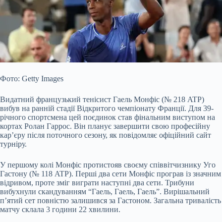
Фото: Getty Images
Видатний французький тенісист Гаель Монфіс (№ 218 ATP)
вибув на ранній стадії Відкритого чемпіонату Франції. Для 39-
річного спортсмена цей поєдинок став фінальним виступом на
кортах Ролан Гаррос. Він планує завершити свою професійну
кар’єру після поточного сезону, як повідомляє офіційний сайт
турніру.
У першому колі Монфіс протистояв своєму співвітчизнику Уго
Гастону (№ 118 ATP). Перші два сети Монфіс програв із значним
відривом, проте зміг виграти наступні два сети. Трибуни
вибухнули скандуванням “Гаель, Гаель, Гаель”. Вирішальний
п’ятий сет повністю залишився за Гастоном. Загальна тривалість
матчу склала 3 години 22 хвилини.