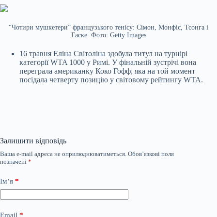
“Чотири мушкетери” французького тенісу: Сімон, Монфіс, Тсонга і
Гаске. Фото: Getty Images
16 травня Еліна Світоліна здобула титул на турнірі
категорії WTA 1000 у Римі. У фінальній зустрічі вона
переграла американку Коко Гофф, яка на той момент
посідала четверту позицію у світовому рейтингу WTA.
Залишити відповідь
Ваша e-mail адреса не оприлюднюватиметься.
Обов’язкові поля
позначені
*
Ім’я
*
Email
*