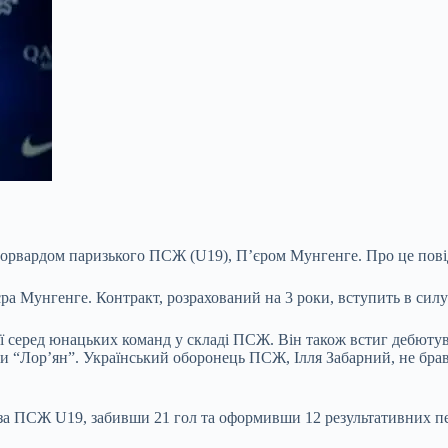
форвардом паризького ПСЖ (U19), П’єром Мунгенге. Про це пові
 Мунгенге. Контракт, розрахований на 3 роки, вступить в силу 
ї серед юнацьких команд у складі ПСЖ. Він
також встиг дебютув
нди “Лор’ян”. Український оборонець ПСЖ, Ілля Забарний, не бра
х за ПСЖ U19, забивши 21 гол та оформивши 12 результативних п