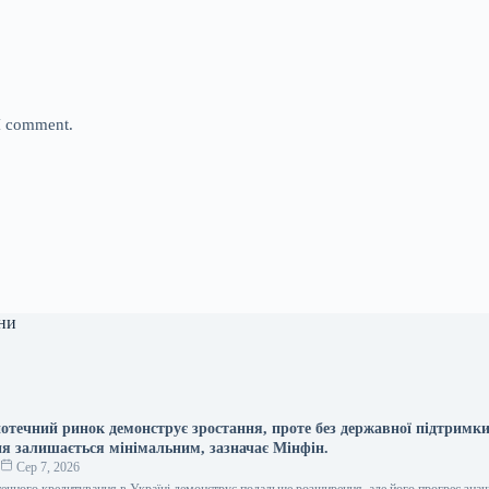
 I comment.
ни
потечний ринок демонструє зростання, проте без державної підтримки
я залишається мінімальним, зазначає Мінфін.
о
Сер 7, 2026