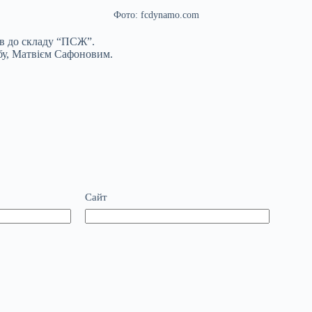
Фото: fcdynamo.com
ов до складу “ПСЖ”.
бу, Матвієм Сафоновим.
Сайт