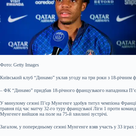
Фото: Getty Images
Київський клуб “Динамо” уклав угоду на три роки з 18-річним 
– ФК “Динамо” придбав 18-річного французького нападника П’єра
У минулому сезоні П’єр Мунгенге здобув титул чемпіона Франці
травня під час матчу 32-го туру французької Ліги 1 проти кома
Мунгенге вийшов на поле на 75-й хвилині зустрічі.
Загалом, у попередньому сезоні Мунгенге взяв участь у 33 ігра