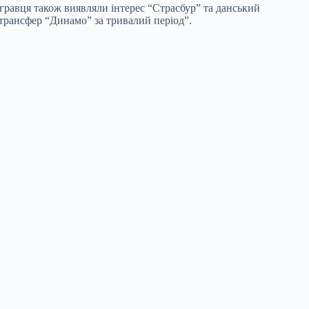
 гравця також виявляли інтерес “Страсбур” та данський
трансфер “Динамо” за тривалий період”.