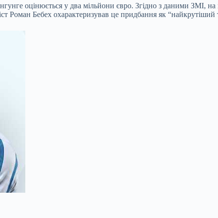
унгунге оцінюється у два мільйони євро. Згідно з даними ЗМІ, на
іст Роман Бебех охарактеризував це придбання як “найкрутіший 