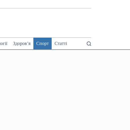
огії
Здоров’я
Спорт
Статті