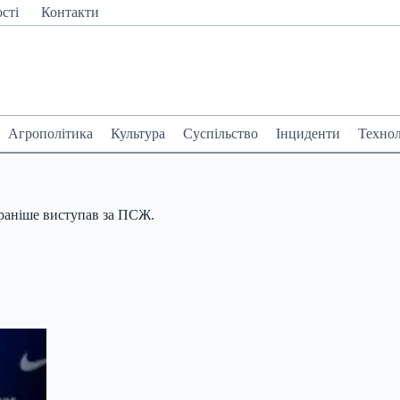
сті
Контакти
Агрополітика
Культура
Суспільство
Інциденти
Технол
раніше виступав за ПСЖ.