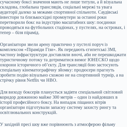
сучасному боксі значення мають не лише титули, а й візуальна
складова, глобальна трансляція, соціальні мережі та увага
аудиторії далеко за межами спортивної спільноти. Саудівські
інвестори та близькосхідні промоутери за останні роки
перетворили бокс на індустрію масштабних шоу: поєдинки
проводяться на футбольних стадіонах, у пустелях, на островах, і
тепер – біля пірамід.
Організатори звели арену практично у пустелі поруч із
комплексом «Піраміди Гізи». Як передають єгипетські ЗМІ,
частину інфраструктури доставляли вночі, аби не перешкоджати
туристичному потоку та дотриматися вимог ЮНЕСКО щодо
охорони історичного об’єкту. Для трансляції бою застосують
спеціальну кінематографічну зйомку: продюсери прагнуть
зробити подію візуально схожою не на спортивний турнір, а на
стрічку рівня Netflix чи HBO.
Для виходу боксерів планується задіяти спеціальний світловий
коридор довжиною майже 300 метрів – один із найдовших в
історії професійного боксу. На випадок піщаних вітрів
організатори підготували запасну систему захисту рингу та
освітлювальних конструкцій.
У західній пресі шоу вже порівнюють з атмосферою фільму