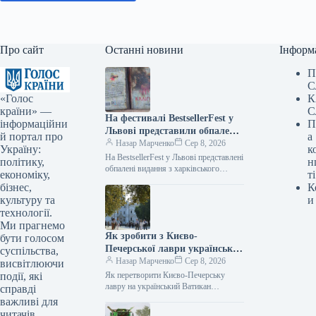
Про сайт
Останні новини
Інформ
П
С
«Голос
К
країни» —
С
На фестивалі BestsellerFest у
інформаційни
П
Львові представили обпалені
й портал про
а
книги з харківського складу,
Назар Марченко
Сер 8, 2026
Україну:
к
який постраждав від
На BestsellerFest у Львові представлені
політику,
н
російського обстрілу.
обпалені видання з харківського
економіку,
ті
складу, зруйнованого атакою РФ Фото
бізнес,
К
08.08.2026 08:54 Укрінформ
культуру та
и
Видавництво “Фабула” та…
технології.
Ми прагнемо
Як зробити з Києво-
бути голосом
Печерської лаври український
суспільства,
Ватикан
Назар Марченко
Сер 8, 2026
висвітлюючи
події, які
Як перетворити Києво-Печерську
лавру на український Ватикан
справді
08.08.2026 09:00 Укрінформ Послам
важливі для
України розповіли, що вони можуть
читачів.