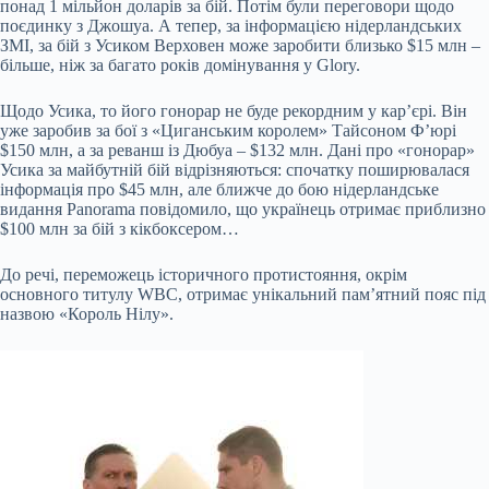
понад 1 мільйон доларів за бій. Потім були переговори щодо
поєдинку з Джошуа. А тепер, за інформацією нідерландських
ЗМІ, за бій з Усиком Верховен може заробити близько $15 млн –
більше, ніж за багато років домінування у Glory.
Щодо Усика, то його гонорар не буде рекордним у кар’єрі. Він
уже заробив за бої з «Циганським королем» Тайсоном Ф’юрі
$150 млн, а за реванш із Дюбуа – $132 млн. Дані про «гонорар»
Усика за майбутній бій відрізняються: спочатку поширювалася
інформація про $45 млн, але ближче до бою нідерландське
видання Panorama повідомило, що українець отримає приблизно
$100 млн за бій з кікбоксером…
До речі, переможець історичного протистояння, окрім
основного титулу WBC, отримає унікальний пам’ятний пояс під
назвою «Король Нілу».