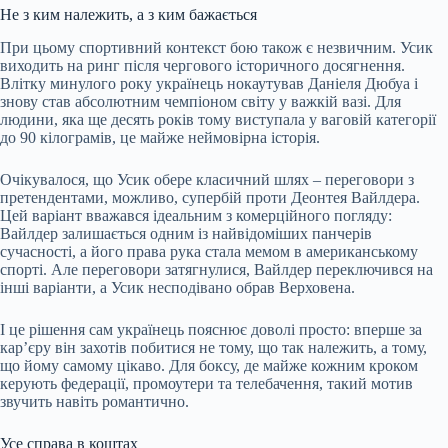
Не з ким належить, а з ким бажається
При цьому спортивний контекст бою також є незвичним. Усик
виходить на ринг після чергового історичного досягнення.
Влітку минулого року українець нокаутував Даніеля Дюбуа і
знову став абсолютним чемпіоном світу у важкій вазі. Для
людини, яка ще десять років тому виступала у ваговій категорії
до 90 кілограмів, це майже неймовірна історія.
Очікувалося, що Усик обере класичний шлях – переговори з
претендентами, можливо, супербій проти Деонтея Вайлдера.
Цей варіант вважався ідеальним з комерційного погляду:
Вайлдер залишається одним із найвідоміших панчерів
сучасності, а його права рука стала мемом в американському
спорті. Але переговори затягнулися, Вайлдер переключився на
інші варіанти, а Усик несподівано обрав Верховена.
І це рішення сам українець пояснює доволі просто: вперше за
кар’єру він захотів побитися не тому, що так належить, а тому,
що йому самому цікаво. Для боксу, де майже кожним кроком
керують федерації, промоутери та телебачення, такий мотив
звучить навіть романтично.
Усе справа в коштах