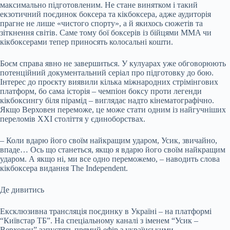
максимально підготовленим. Не стане винятком і такий
екзотичний поєдинок боксера та кікбоксера, адже аудиторія
прагне не лише «чистого спорту», а й якихось сюжетів та
зіткнення світів. Саме тому бої боксерів із бійцями MMA чи
кікбоксерами тепер приносять колосальні кошти.
Боєм справа явно не завершиться. У кулуарах уже обговорюють
потенційний документальний серіал про підготовку до бою.
Інтерес до проєкту виявили кілька міжнародних стрімінгових
платформ, бо сама історія – чемпіон боксу проти легенди
кікбоксингу біля пірамід – виглядає надто кінематографічно.
Якщо Верховен переможе, це може стати одним із найгучніших
переломів ХХІ століття у єдиноборствах.
– Коли вдарю його своїм найкращим ударом, Усик, звичайно,
впаде… Ось що станеться, якщо я вдарю його своїм найкращим
ударом. А якщо ні, ми все одно переможемо, – наводить слова
кікбоксера видання The Independent.
Де дивитись
Ексклюзивна трансляція поєдинку в Україні – на платформі
“Київстар ТБ”. На спеціальному каналі з іменем “Усик –
Верховен” запустять прямий ефір з українськими