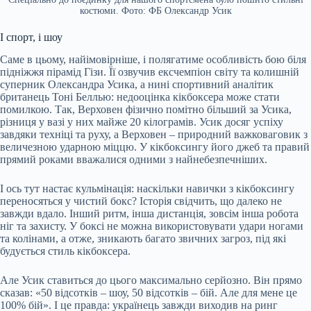
костюми. Фото: ФБ Олександр Усик
І спорт, і шоу
Саме в цьому, найімовірніше, і полягатиме особливість бою біля
підніжжя пірамід Гізи. Її озвучив ексчемпіон світу та колишній
суперник Олександра Усика, а нині спортивний аналітик
британець Тоні Беллью: недооцінка кікбоксера може стати
помилкою. Так, Верховен фізично помітно більший за Усика,
різниця у вазі у них майже 20 кілограмів. Усик досяг успіху
завдяки техніці та руху, а Верховен – природний важковаговик з
величезною ударною міццю. У кікбоксингу його джеб та правий
прямий роками вважалися одними з найнебезпечніших.
І ось тут настає кульмінація: наскільки навички з кікбоксингу
переносяться у чистий бокс? Історія свідчить, що далеко не
завжди вдало. Інший ритм, інша дистанція, зовсім інша робота
ніг та захисту. У боксі не можна використовувати удари ногами
та колінами, а отже, зникають багато звичних загроз, під які
будується стиль кікбоксера.
Але Усик ставиться до цього максимально серйозно. Він прямо
сказав: «50 відсотків – шоу, 50 відсотків – бій. Але для мене це
100% бій». І це правда: українець завжди виходив на ринг