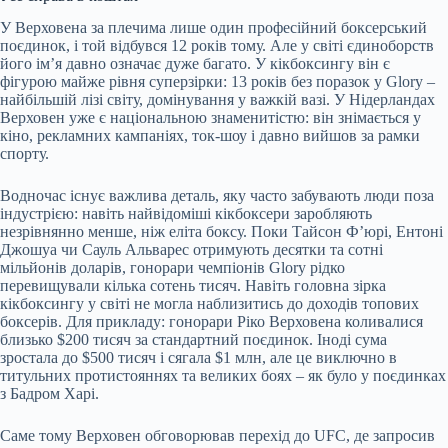
У Верховена за плечима лише один професійний боксерський
поєдинок, і той відбувся 12 років тому. Але у світі єдиноборств
його ім’я давно означає дуже багато. У кікбоксингу він є
фігурою майже рівня суперзірки: 13 років без поразок у Glory –
найбільшій лізі світу, домінування у важкій вазі. У Нідерландах
Верховен уже є національною знаменитістю: він знімається у
кіно, рекламних кампаніях, ток-шоу і давно вийшов за рамки
спорту.
Водночас існує важлива деталь, яку часто забувають люди поза
індустрією: навіть найвідоміші кікбоксери заробляють
незрівнянно менше, ніж еліта боксу. Поки Тайсон Ф’юрі, Ентоні
Джошуа чи Сауль Альварес отримують десятки та сотні
мільйонів доларів, гонорари чемпіонів Glory рідко
перевищували кілька сотень тисяч. Навіть головна зірка
кікбоксингу у світі не могла наблизитись до доходів топових
боксерів. Для прикладу: гонорари Ріко Верховена коливалися
близько $200 тисяч за стандартний поєдинок. Іноді сума
зростала до $500 тисяч і сягала $1 млн, але це виключно в
титульних протистояннях та великих боях – як було у поєдинках
з Бадром Харі.
Саме тому Верховен обговорював перехід до UFC, де запросив