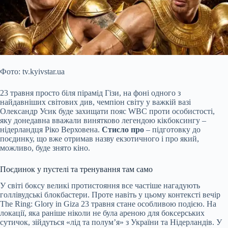
Фото: tv.kyivstar.ua
23 травня просто біля пірамід Гізи, на фоні одного з
найдавніших світових див, чемпіон світу у важкій вазі
Олександр Усик буде захищати пояс WBC проти особистості,
яку донедавна вважали винятково легендою кікбоксингу –
нідерландця Ріко Верховена.
Стисло про
– підготовку до
поєдинку, що вже отримав назву екзотичного і про який,
можливо, буде знято кіно.
Поєдинок у пустелі та
тренування там само
У світі боксу великі протистояння все частіше нагадують
голлівудські блокбастери. Проте навіть у цьому контексті вечір
The Ring: Glory in Giza 23 травня стане особливою подією. На
локації, яка раніше ніколи не була ареною для боксерських
сутичок, зійдуться «лід та полум’я» з України та Нідерландів. У