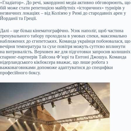
«Гладіатор». До речі, закордонні медіа активно обговорюють, що
бій може стати репетицією майбутніх «історичних» турнірів у
незвичних локаціях – від Колізею у Римі до стародавніх арен у
Йорданії та Греції.
Далі – ще більш кінематографічно. Усик наполіг, щоб частина
тренувального табору проходила в умовах спеки, максимально
наближених до єгипетських. Команда українця побоювалася, що
вечірня температура та сухе повітря можуть суттєво вплинути
на витривалість. Верховен же для підготовки запросив колишніх
спаринг-партнерів Тайсона Ф’юрі та Ентоні Джошуа. Команда
нідерландського кікбоксера вважає, що лише робота з
важковаговиками допоможе адаптуватися до специфіки
професійного боксу.