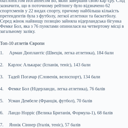
біатлоністом Йоганнесом Бо, який завершив свою кар’єру. Слід
зазначити, що в поточному рейтингу було відзначено 62
спортсменів у 22 видах спорту, причому найбільша кількість
претендентів була з футболу, легкої атлетики та баскетболу.
Серед жінок найвищу позицію зайняла нідерландська бігунка
Фемке Бол, яка з 76 пунктами опинилася на четвертому місці в
загальному заліку.
Топ-10 атлетів Європи
1. Арман Дюплантіс (Швеція, легка атлетика), 184 бали
2. Карлос Алькарас (Іспанія, теніс), 143 бали
3. Тадей Погачар (Словенія, велоспорт), 134 бали
4. Фемке Бол (Нідерланди, легка атлетика), 76 балів
5. Усман Дембеле (Франція, футбол), 70 балів
6. Ландо Норріс (Велика Британія, Формула-1), 68 балів
7. Яннік Сіннер (Італія, теніс), 57 балів