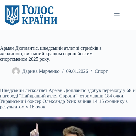
Перейти
до
вмісту
Арман Дюплантіс, шведський атлет зі стрибків з
жердиною, визнаний кращим європейським
спортсменом 2025 року.
Дарина Марченко
09.01.2026
Спорт
Шведський легкоатлет Арман Дюплантіс здобув перемогу у 68-й
нагороді “Найкращий атлет Європи”, отримавши 184 очки.
Український боксер Олександр Усик зайняв 14-15
сходинку з
результатом у 16 очок.