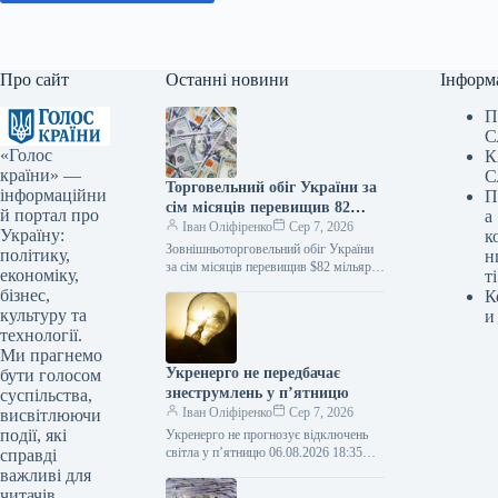
Про сайт
Останні новини
Інформ
П
С
«Голос
К
країни» —
С
Торговельний обіг України за
інформаційни
П
сім місяців перевищив 82
й портал про
а
мільярди доларів
Іван Оліфіренко
Сер 7, 2026
Україну:
к
Зовнішньоторговельний обіг України
політику,
н
за сім місяців перевищив $82 мільярди
економіку,
ті
Інфографіка 06.08.2026 17:30
бізнес,
К
Укрінформ Протягом січня-липня
культуру та
и
2026 року зовнішньоторговельний обіг
технології.
України…
Ми прагнемо
Укренерго не передбачає
бути голосом
знеструмлень у п’ятницю
суспільства,
Іван Оліфіренко
Сер 7, 2026
висвітлюючи
події, які
Укренерго не прогнозує відключень
світла у п’ятницю 06.08.2026 18:35
справді
Укрінформ В Україні у п’ятницю, 7
важливі для
серпня, обмеження у використанні
читачів.