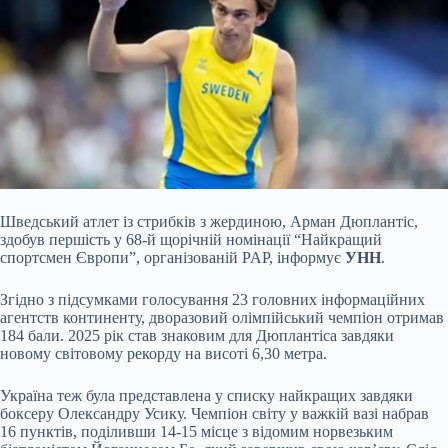
Шведський атлет із стрибків з жердиною, Арман Дюплантіс,
здобув першість у 68-й щорічній номінації “Найкращий
спортсмен Європи”, організованій PAP, інформує
УНН
.
Згідно з підсумками голосування 23 головних інформаційних
агентств континенту, дворазовий олімпійський чемпіон отримав
184 бали. 2025 рік став знаковим для Дюплантіса завдяки
новому світовому рекорду на висоті 6,30 метра.
Україна теж була представлена у списку найкращих завдяки
боксеру Олександру Усику. Чемпіон світу у важкій вазі набрав
16 пунктів, поділивши 14-15 місце з відомим норвезьким