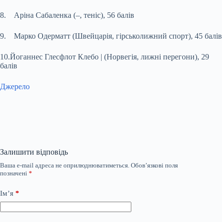
8. Аріна Сабаленка (–, теніс), 56 балів
9. Марко Одерматт (Швейцарія, гірськолижний спорт), 45 балів
10.Йоганнес Глесфлот Клебо | (Норвегія, лижні перегони), 29
балів
Джерело
Залишити відповідь
Ваша e-mail адреса не оприлюднюватиметься.
Обов’язкові поля
позначені
*
Ім’я
*