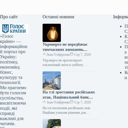
Про сайт
Останні новини
Інформ
П
С
«Голос
К
країни» —
С
Укренерго не передбачає
інформаційни
П
тимчасових вимкнень
й портал про
а
електроенергії в суботу
Іван Оліфіренко
Сер 7, 2026
Україну:
к
Укрэнерго не прогнозирует
політику,
н
отключений света в субботу
економіку,
ті
07.08.2026 18:06 Укринформ В
бізнес,
К
Украине в субботу, 8 августа,
культуру та
и
ограничений потребления
технології.
электроэнергии не…
Ми прагнемо
На тлі зростання російських
бути голосом
атак, Національний банк
суспільства,
України прийняв важливі
Іван Оліфіренко
Сер 7, 2026
висвітлюючи
рішення для підтримки
події, які
На тлі посилення російських атак
українських аграріїв.
Нацбанк ухвалив рішення для
справді
підтримки аграріїв 07.08.2026 18:36
важливі для
Укрінформ У модифікаціях до Правил
читачів.
роботи банків…