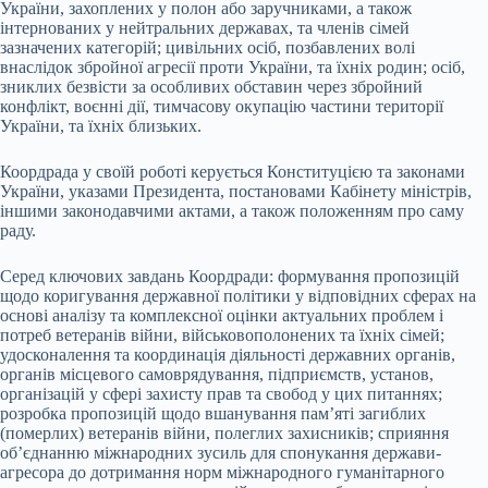
України, захоплених у полон або заручниками, а також
інтернованих у нейтральних державах, та членів сімей
зазначених категорій; цивільних осіб, позбавлених волі
внаслідок збройної агресії проти України, та їхніх родин; осіб,
зниклих безвісти за особливих обставин через збройний
конфлікт, воєнні дії, тимчасову окупацію частини території
України, та їхніх близьких.
Коордрада у своїй роботі керується Конституцією та законами
України, указами Президента, постановами Кабінету міністрів,
іншими законодавчими актами, а також положенням про саму
раду.
Серед ключових завдань Коордради: формування пропозицій
щодо коригування державної політики у відповідних сферах на
основі аналізу та комплексної оцінки актуальних проблем і
потреб ветеранів війни, військовополонених та їхніх сімей;
удосконалення та координація діяльності державних органів,
органів місцевого самоврядування, підприємств, установ,
організацій у сфері захисту прав та свобод у цих питаннях;
розробка пропозицій щодо вшанування пам’яті загиблих
(померлих) ветеранів війни, полеглих захисників; сприяння
об’єднанню міжнародних зусиль для спонукання держави-
агресора до дотримання норм міжнародного гуманітарного