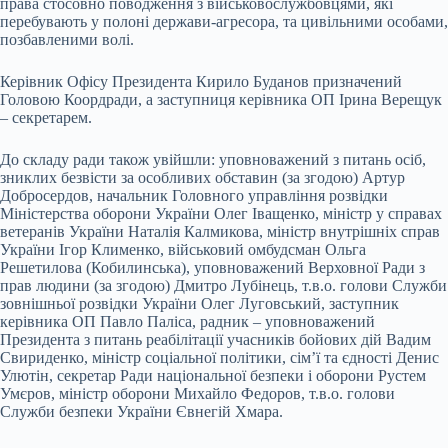
права стосовно поводження з військовослужбовцями, які
перебувають у полоні держави-агресора, та цивільними особами,
позбавленими волі.
Керівник Офісу Президента Кирило Буданов призначений
Головою Коордради, а заступниця керівника ОП Ірина Верещук
– секретарем.
До складу ради також увійшли: уповноважений з питань осіб,
зниклих безвісти за особливих обставин (за згодою) Артур
Добросердов, начальник Головного управління розвідки
Міністерства оборони України Олег Іващенко, міністр у справах
ветеранів України Наталія Калмикова, міністр внутрішніх справ
України Ігор Клименко, військовий омбудсман Ольга
Решетилова (Кобилинська), уповноважений Верховної Ради з
прав людини (за згодою) Дмитро Лубінець, т.в.о. голови Служби
зовнішньої розвідки України Олег Луговський, заступник
керівника ОП Павло Паліса, радник – уповноважений
Президента з питань реабілітації учасників бойових дій Вадим
Свириденко, міністр соціальної політики, сім’ї та єдності Денис
Улютін, секретар Ради національної безпеки і оборони Рустем
Умєров, міністр оборони Михайло Федоров, т.в.о. голови
Служби безпеки України Євнегій Хмара.