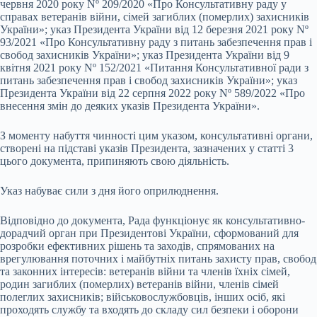
червня 2020 року Nº 209/2020 «Про Консультативну раду у
справах ветеранів війни, сімей загиблих (померлих) захисників
України»; указ Президента України від 12 березня 2021 року Nº
93/2021 «Про Консультативну раду з питань забезпечення прав і
свобод захисників України»; указ Президента України від 9
квітня 2021 року Nº 152/2021 «Питання Консультативної ради з
питань забезпечення прав і свобод захисників України»; указ
Президента України від 22 серпня 2022 року Nº 589/2022 «Про
внесення змін до деяких указів Президента України».
З моменту набуття чинності цим указом, консультативні органи,
створені на підставі указів Президента, зазначених у статті 3
цього документа, припиняють свою діяльність.
Указ набуває сили з дня його оприлюднення.
Відповідно до документа, Рада функціонує як консультативно-
дорадчий орган при Президентові України, сформований для
розробки ефективних рішень та заходів, спрямованих на
врегулювання поточних і майбутніх питань захисту прав, свобод
та законних інтересів: ветеранів війни та членів їхніх сімей,
родин загиблих (померлих) ветеранів війни, членів сімей
полеглих захисників; військовослужбовців, інших осіб, які
проходять службу та входять до складу сил безпеки і оборони