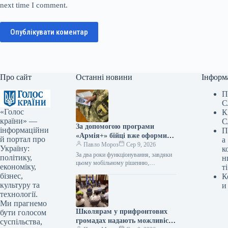
next time I comment.
Опублікувати коментар
Про сайт
Останні новини
Інформ
П
С
«Голос
К
країни» —
С
За допомогою програми
інформаційни
П
«Армія+» бійці вже оформили
й портал про
а
майже 3 мільйони рапортів.
Павло Мороз
Сер 9, 2026
Україну:
к
За два роки функціонування, завдяки
політику,
н
цьому мобільному рішенню,
економіку,
ті
українські оборонці надіслали
бізнес,
К
приблизно 3 мільйони рапортів. За
культуру та
и
інформацією, наданою Укрінформом,
технології.
це…
Ми прагнемо
Школярам у прифронтових
бути голосом
громадах надають можливість
суспільства,