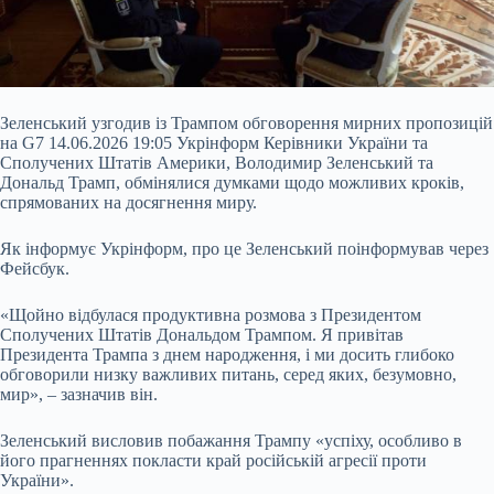
Зеленський узгодив із Трампом обговорення мирних пропозицій
на G7 14.06.2026 19:05 Укрінформ Керівники України та
Сполучених Штатів Америки, Володимир Зеленський та
Дональд Трамп, обмінялися думками щодо можливих кроків,
спрямованих на досягнення миру.
Як інформує Укрінформ, про це Зеленський поінформував через
Фейсбук.
«Щойно відбулася продуктивна розмова з Президентом
Сполучених Штатів Дональдом Трампом. Я привітав
Президента Трампа з днем народження, і ми досить глибоко
обговорили
низку важливих питань, серед яких, безумовно,
мир», – зазначив він.
Зеленський висловив побажання Трампу «успіху, особливо в
його прагненнях покласти край російській агресії проти
України».