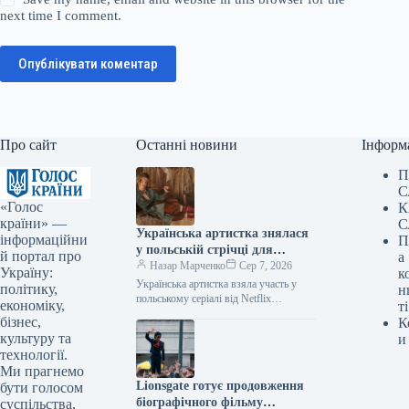
next time I comment.
Опублікувати коментар
Про сайт
Останні новини
Інформ
П
С
«Голос
К
країни» —
С
Українська артистка знялася
інформаційни
П
у польській стрічці для
й портал про
а
Netflix.
Назар Марченко
Сер 7, 2026
Україну:
к
Українська артистка взяла участь у
політику,
н
польському серіалі від Netflix
економіку,
ті
06.08.2026 21:06 Укрінформ
бізнес,
К
Українська артистка Оксана
культуру та
и
Черкашина, відома за роботами у…
технології.
Ми прагнемо
Lionsgate готує продовження
бути голосом
біографічного фільму
суспільства,