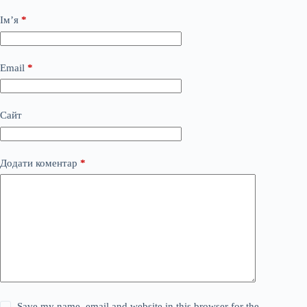
Ім’я
*
Email
*
Сайт
Додати коментар
*
Save my name, email and website in this browser for the