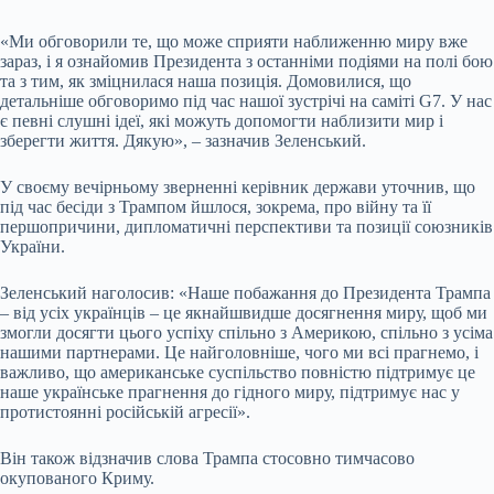
«Ми обговорили те, що може сприяти наближенню миру вже
зараз, і я ознайомив Президента з останніми подіями на полі бою
та з тим, як зміцнилася наша позиція. Домовилися, що
детальніше обговоримо під час нашої зустрічі на саміті G7. У нас
є певні слушні ідеї, які можуть допомогти наблизити мир і
зберегти життя. Дякую», – зазначив Зеленський.
У своєму вечірньому зверненні керівник держави уточнив, що
під час бесіди з Трампом йшлося, зокрема, про війну та її
першопричини, дипломатичні перспективи та позиції союзників
України.
Зеленський наголосив: «Наше побажання до Президента Трампа
– від усіх українців – це якнайшвидше досягнення миру, щоб ми
змогли досягти цього успіху спільно з Америкою, спільно з усіма
нашими партнерами. Це найголовніше, чого ми всі прагнемо, і
важливо, що американське суспільство повністю підтримує це
наше українське прагнення до гідного миру, підтримує нас у
протистоянні російській агресії».
Він також відзначив слова Трампа стосовно тимчасово
окупованого Криму.