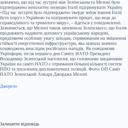
зазначено, що під час зустрічі між Зеленським та Мелоні було
підтверджено непохитну позицію Італії підтримувати Україну.
«Під час зустрічі було підтверджено тверде зобов’язання Італії
бути поруч з Україною та підтримувати процес, що веде до
справедливого та тривалого миру», – йдеться у повідомленні.
Зазначається, що Мелоні також запевнила Зеленського, що Італія
продовжить надавати допомогу українському народові,
приділяючи особливу увагу заходам, спрямованим на зміцнення
стійкості енергетичної інфраструктури, яка зазнала значних
пошкоджень внаслідок російських нападів. Як повідомляв
Укрінформ, після першого дня Саміту НАТО Президент
Володимир Зеленський наголосив, що головними завданнями
України на саміті НАТО є отримання більшої кількості систем
ППО та посилення дипломатичних позицій. Фото: ОП Саміт
НАТО Зеленський Анкара Джорджа Мелоні
Джерело
Залишити відповідь