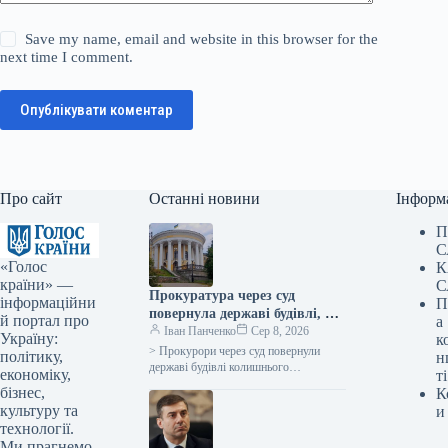
Save my name, email and website in this browser for the
next time I comment.
Опублікувати коментар
Про сайт
Останні новини
Інформ
П
С
«Голос
К
країни» —
С
Прокуратура через суд
інформаційни
П
повернула державі будівлі, які
й портал про
а
раніше належали Жовтневому
Іван Панченко
Сер 8, 2026
Україну:
к
палацу.
> Прокурори через суд повернули
політику,
н
державі будівлі колишнього
економіку,
ті
Жовтневого палацу, що є пам’яткою
бізнес,
К
культурної спадщини
культуру та
и
загальнодержавного значення та
технології.
однією з…
Ми прагнемо