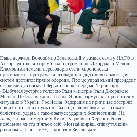
Глава держави Володимир Зеленський у рамках саміту НАТО в
Анкарі зустрівся з прем’єр-міністром Італії Джорджею Мелоні.
Ключовими темами переговорів стали європейська
протиракетна програма та необхідність додаткових ракет для
систем протиповітряної оборони. Про це український президент
повідомив у своєму Telegram-каналі, передає Укрінформ.
«Відбулася зустріч з головою Ради міністрів
Італії Джорджею
Мелоні. Це була важлива бесіда. Я поінформував її про поточну
ситуацію в Україні. Російська Федерація не припиняє обстрілів
наших населених пунктів. Сьогодні знову були зафіксовані
балістичні удари, а також запуск ударних безпілотників. На
жаль, є людські жертви у Києві, Харкові та Херсоні. Росія
позбавила життя п’ятьох осіб. Мої найщиріші співчуття їхнім
родинам та близьким», – зазначив Зеленський.