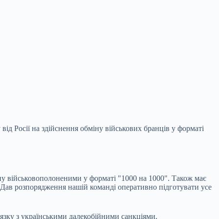
від Росії на здійснення обміну військових бранців у форматі
ну військовополоненими у форматі "1000 на 1000". Також має
. Дав розпорядження нашій команді оперативно підготувати усе
ʼязку з українськими далекобійними санкціями.