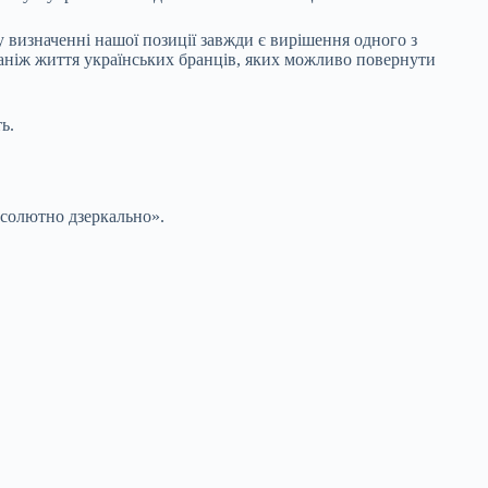
у визначенні нашої позиції завжди є вирішення одного з
 аніж життя українських бранців, яких можливо повернути
ь.
бсолютно дзеркально».