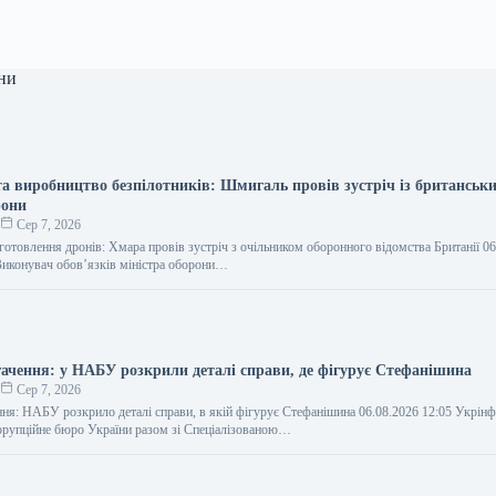
ни
та виробництво безпілотників: Шмигаль провів зустріч із британськ
рони
о
Сер 7, 2026
готовлення дронів: Хмара провів зустріч з очільником оборонного відомства Британії 0
иконувач обов’язків міністра оборони…
гачення: у НАБУ розкрили деталі справи, де фігурує Стефанішина
о
Сер 7, 2026
ння: НАБУ розкрило деталі справи, в якій фігурує Стефанішина 06.08.2026 12:05 Укрін
орупційне бюро України разом зі Спеціалізованою…