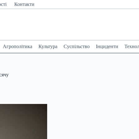
сті
Контакти
Агрополітика
Культура
Суспільство
Інциденти
Технол
сячу