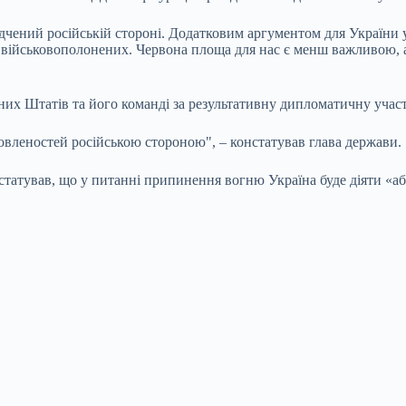
ідчений російській стороні. Додатковим аргументом для України 
я військовополонених. Червона площа для нас є менш важливою,
х Штатів та його команді за результативну дипломатичну участ
вленостей російською стороною", – констатував глава держави.
татував, що у питанні припинення вогню Україна буде діяти «а