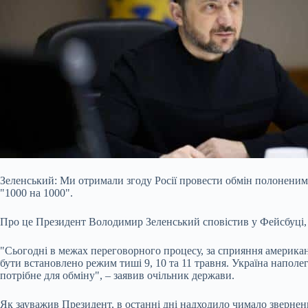
Зеленський: Ми отримали згоду Росії провести обмін полоненими 
"1000 на 1000".
Про це Президент Володимир Зеленський сповістив у Фейсбуці,
"Сьогодні в межах переговорного процесу, за сприяння американ
бути
встановлено режим тиші 9, 10 та 11 травня. Україна наполе
потрібне для обміну", – заявив очільник держави.
Як зауважив Президент, в останні дні надходило чимало звернен