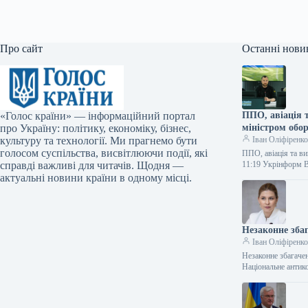
Про сайт
Останні нови
«Голос країни» — інформаційний портал
ППО, авіація 
про Україну: політику, економіку, бізнес,
міністром обо
культуру та технології. Ми прагнемо бути
Іван Оліфіренк
голосом суспільства, висвітлюючи події, які
ППО, авіація та ви
справді важливі для читачів. Щодня —
11:19 Укрінформ В
актуальні новини країни в одному місці.
Незаконне зба
Іван Оліфіренк
Незаконне збагаче
Національне антик