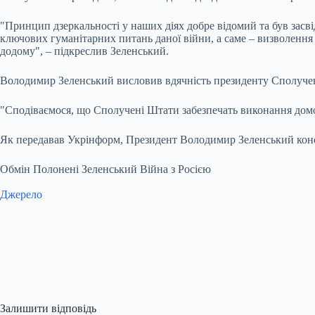
"Принцип дзеркальності у наших діях добре відомий та був засв
ключових гуманітарних питань даної війни, а саме – визволенн
додому", – підкреслив Зеленський.
Володимир Зеленський висловив вдячність президенту Сполучени
"Сподіваємося, що Сполучені Штати забезпечать виконання домо
Як передавав Укрінформ, Президент Володимир Зеленський конс
Обмін Полонені Зеленський Війна з Росією
Джерело
Залишити відповідь