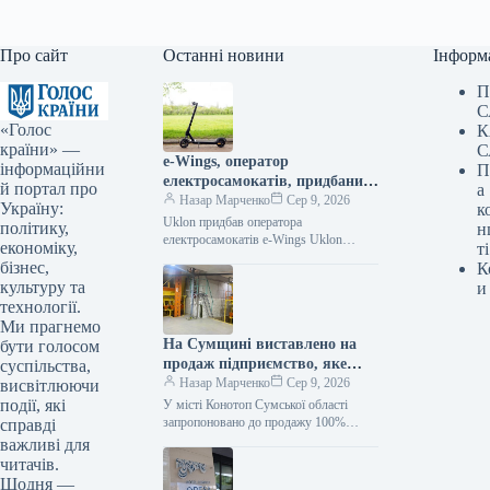
Про сайт
Останні новини
Інформ
П
С
«Голос
К
країни» —
С
e-Wings, оператор
інформаційни
П
електросамокатів, придбаний
й портал про
а
Uklon: подробиці угоди
Назар Марченко
Сер 9, 2026
Україну:
к
Uklon придбав оператора
політику,
н
електросамокатів e-Wings Uklon
економіку,
ті
отримав 100% корпоративних прав
бізнес,
К
українського сервісу електросамокатів
культуру та
и
e-Wings. Вартість угоди становила 97,6
технології.
Ми прагнемо
На Сумщині виставлено на
бути голосом
продаж підприємство, яке
суспільства,
експортує 90% своєї
Назар Марченко
Сер 9, 2026
висвітлюючи
продукції.
події, які
У місті Конотоп Сумської області
запропоновано до продажу 100%
справді
частку у діючому агропереробному
важливі для
товаристві з обмеженою
читачів.
відповідальністю “Крупинка СВС”.
Щодня —