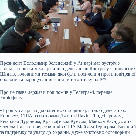
Президент Володимир Зеленський у Анкарі мав зустріч з
двопалатною та міжпартійною делегацією Конгресу Сполучених
Штатів, головними темами якої були посилення протиповітряної
оборони та нарощування санкційного тиску на РФ.
Про це глава держави повідомив у Телеграмі, передає
Укрінформ.
«Провів зустріч із двопалатною та двопартійною делегацією
Конгресу США:
сенаторами Джинн Шахін, Ліндсі Гремом,
Річардом Дурбіном, Крістофером Кунсом, Майком Раундсом та
членом Палати представників США Майком Тернером. Вдячний
за підтримку та увагу до України. Дуже змістовно обговорили