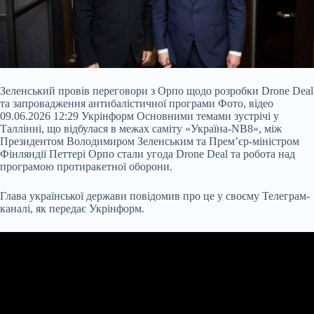
Зеленський провів переговори з Орпо щодо розробки Drone Deal
та запровадження антибалістичної програми Фото, відео
09.06.2026 12:29 Укрінформ Основними темами зустрічі у
Таллінні, що відбулася в межах саміту «Україна-NB8», між
Президентом Володимиром Зеленським та Прем’єр-міністром
Фінляндії Петтері Орпо стали угода Drone Deal та робота над
програмою протиракетної оборони.
Глава української держави повідомив про це у своєму Телеграм-
каналі, як передає Укрінформ.