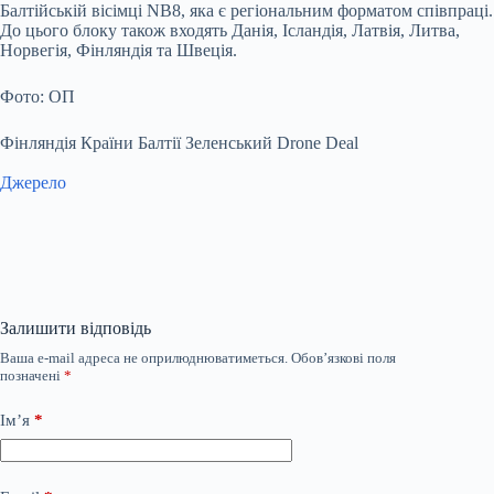
Балтійській вісімці NB8, яка є регіональним форматом співпраці.
До цього блоку також входять Данія, Ісландія, Латвія, Литва,
Норвегія, Фінляндія та Швеція.
Фото: ОП
Фінляндія Країни Балтії Зеленський Drone Deal
Джерело
Залишити відповідь
Ваша e-mail адреса не оприлюднюватиметься.
Обов’язкові поля
позначені
*
Ім’я
*