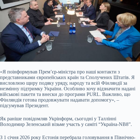
«Я поінформував Прем’єр-міністра про наші контакти з
представниками європейських країн та Сполучених Штатів. Я
висловлюю щиру подяку уряду, народу та всій Фінляндії за
незмінну підтримку України. Особливо хочу відзначити надані
військові пакети та внески до програми PURL. Важливо, що
Фінляндія готова продовжувати надавати допомогу», –
підсумував Президент.
Як раніше повідомляв Укрінформ, сьогодні у Таллінні
Володимир Зеленський візьме участь у саміті “Україна-NB8”.
З 1 січня 2026 року Естонія перебрала головування в Північно-