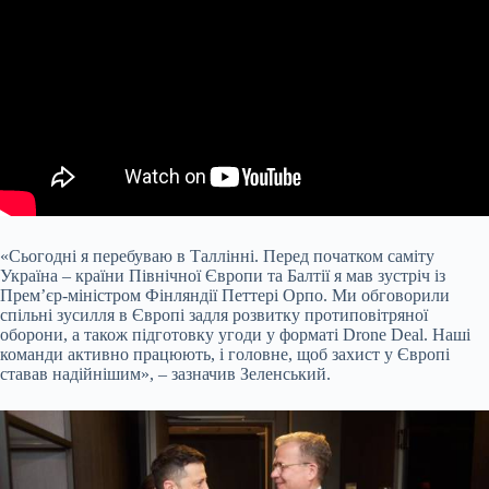
«Сьогодні я перебуваю в Таллінні. Перед початком саміту
Україна – країни Північної Європи та Балтії я мав зустріч із
Прем’єр-міністром Фінляндії Петтері Орпо. Ми обговорили
спільні зусилля в Європі задля розвитку протиповітряної
оборони, а також підготовку угоди у форматі Drone Deal. Наші
команди активно працюють, і головне, щоб захист у Європі
ставав надійнішим», – зазначив Зеленський.