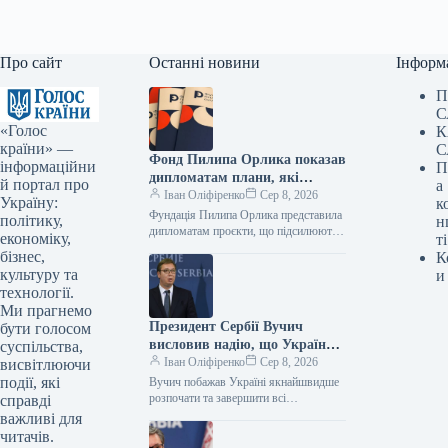
Про сайт
Останні новини
Інформ
П
С
«Голос
К
країни» —
С
Фонд Пилипа Орлика показав
інформаційни
П
дипломатам плани, які
й портал про
а
роблять Україну чутнішою на
Іван Оліфіренко
Сер 8, 2026
Україну:
к
міжнародній арені.
Фундація Пилипа Орлика представила
політику,
н
дипломатам проєкти, що підсилюють
економіку,
ті
голос України на міжнародній арені.
бізнес,
К
Фото 08.08.2026 14:12 Укрінформ
культуру та
и
Фундація Пилипа Орлика…
технології.
Ми прагнемо
Президент Сербії Вучич
бути голосом
висловив надію, що Україна
суспільства,
якнайшвидше розпочне та
Іван Оліфіренко
Сер 8, 2026
висвітлюючи
завершить переговори щодо
події, які
Вучич побажав Україні якнайшвидше
всіх кластерів з
розпочати та завершити всі
справді
переговорні блоки з ЄС 08.08.2026
Європейським Союзом.
важливі для
14:22 Укрінформ Президент Сербії
читачів.
Александар Вучич висловив…