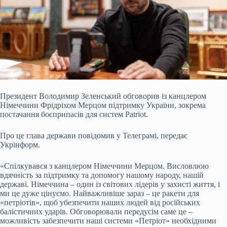
Президент Володимир Зеленський обговорив із канцлером
Німеччини Фрідріхом Мерцом підтримку України, зокрема
постачання боєприпасів для систем Patriot.
Про це глава держави повідомив у Телеграмі, передає
Укрінформ.
«Спілкувався з канцлером Німеччини Мерцом. Висловлюю
вдячність за підтримку та допомогу нашому народу, нашій
державі. Німеччина – один із світових
лідерів у захисті життя, і
ми це дуже цінуємо. Найважливіше зараз – це ракети для
«петріотів», щоб убезпечити наших людей від російських
балістичних ударів. Обговорювали передусім саме це –
можливість забезпечити наші системи «Петріот» необхідними