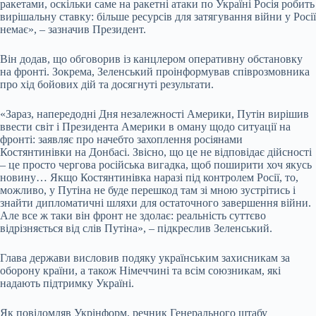
ракетами, оскільки саме на ракетні атаки по Україні Росія робить
вирішальну ставку: більше ресурсів для затягування війни у Росії
немає», – зазначив Президент.
Він додав, що обговорив із канцлером оперативну обстановку
на фронті. Зокрема, Зеленський проінформував співрозмовника
про хід бойових дій та досягнуті результати.
«Зараз, напередодні Дня незалежності Америки, Путін вирішив
ввести світ і Президента Америки в оману щодо ситуації на
фронті: заявляє про начебто захоплення росіянами
Костянтинівки на Донбасі. Звісно, що це не відповідає дійсності
– це просто чергова російська вигадка, щоб поширити хоч якусь
новину… Якщо Костянтинівка наразі під контролем Росії, то,
можливо, у Путіна не буде перешкод там зі мною зустрітись і
знайти дипломатичні шляхи для остаточного завершення війни.
Але все ж таки він фронт не здолає: реальність суттєво
відрізняється від слів Путіна», – підкреслив Зеленський.
Глава держави висловив подяку українським захисникам за
оборону країни, а також Німеччині та всім союзникам, які
надають підтримку Україні.
Як повідомляв Укрінформ, речник Генерального штабу