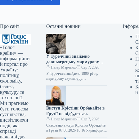
Про сайт
Останні новини
Інформ
П
С
«Голос
К
країни» —
С
У Туреччині знайдено
інформаційни
П
давньогрецьку мармурову
й портал про
а
статую бога лікування, вік
Назар Марченко
Сер 7, 2026
Україну:
к
якої становить 1800 років.
У Туреччині знайдено 1800-річну
політику,
н
мармурову скульптуру
економіку,
ті
давньогрецького бога медицини Фото
бізнес,
К
07.08.2026 16:02 Укрінформ У
культуру та
и
давньому місті Аспендос,
технології.
розташованому в турецькій…
Ми прагнемо
Виступ Крістіни Орбакайте в
бути голосом
Грузії не відбудеться.
суспільства,
Назар Марченко
Сер 7, 2026
висвітлюючи
події, які
Скасовано виступ Крістіни Орбакайте
в Грузії 07.08.2026 16:16 Укрінформ У
справді
місті Батумі, Грузія, було скасовано
важливі для