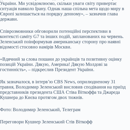
України. Ми усвідомлюємо, скільки уваги світу привертає
ситуація навколо Ірану. Однак наша спільна мета щодо миру в
Європі залишається на порядку денному», – зазначив глава
держави.
Співрозмовники обговорили потенційні перспективи в
контексті саміту G7 та інших подій, запланованих на червень.
Зеленський поінформував американську сторону про наявні
відомості стосовно намірів Москви.
«Вдячний за слова пошани до українців та позитивну оцінку
позицій України. Дякую, Америка! Дякую Молдові за
гостинність», – підкреслив Президент України.
Як зазначалося, в інтерв’ю CBS News, оприлюдненому 31
травня, Володимир Зеленський висловив сподівання на приїзд
представників президента США Стіва Віткоффа та Джареда
Кушнера до Києва протягом двох тижнів.
Фото: Володимир Зеленський, Телеграм
Переговори Кушнер Зеленський Стів Віткофф