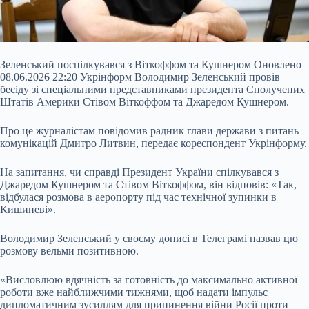
Зеленський поспілкувався з Віткоффом та Кушнером Оновлено
08.06.2026 22:20 Укрінформ Володимир Зеленський провів
бесіду зі спеціальними представниками президента Сполучених
Штатів Америки Стівом Віткоффом та Джаредом Кушнером.
Про це журналістам повідомив радник глави держави з питань
комунікацій Дмитро Литвин, передає кореспондент Укрінформу.
На запитання, чи справді Президент України спілкувався з
Джаредом Кушнером та Стівом Віткоффом, він відповів: «Так,
відбулася розмова в аеропорту
під час технічної зупинки в
Кишиневі».
Володимир Зеленський у своєму дописі в Телеграмі назвав цю
розмову вельми позитивною.
«Висловлюю вдячність за готовність до максимально активної
роботи вже найближчими тижнями, щоб надати імпульс
дипломатичним зусиллям для припинення війни Росії проти