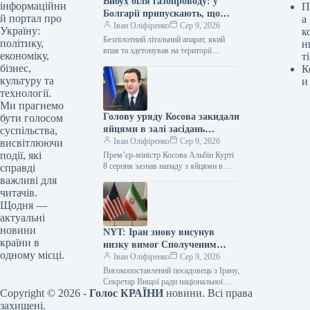
Вибух біля газопроводу: у
інформаційни
П
Болгарії припускають, що
й портал про
а
дрон міг належати Україні
Іван Оліфіренко
Сер 9, 2026
Україну:
к
Безпілотний літальний апарат, який
політику,
н
впав та здетонував на території
економіку,
ті
Болгарії вранці 8 серпня,
бізнес,
К
найімовірніше, є дроном-приманкою
культуру та
и
«Майя», що активно
технології.
використовується…
Ми прагнемо
Голову уряду Косова закидали
бути голосом
яйцями в залі засідань
суспільства,
парламенту
Іван Оліфіренко
Сер 9, 2026
висвітлюючи
події, які
Прем’єр-міністр Косова Альбін Курті
8 серпня зазнав нападу з яйцями в
справді
парламентській залі під час засідання.
важливі для
Цю інформацію розповсюдив Euractiv,
читачів.
…
Щодня —
актуальні
новини
NYT: Іран знову висунув
країни в
низку вимог Сполученим
одному місці.
Штатам для розблокування
Іван Оліфіренко
Сер 9, 2026
Ормузької протоки
Високопоставлений посадовець з Ірану,
Секретар Вищої ради національної
Copyright © 2026 -
Голос КРАЇНИ
новини. Всі права
безпеки Мохаммад Багер Зольгадр,
представив список умов Сполученим
захищені.