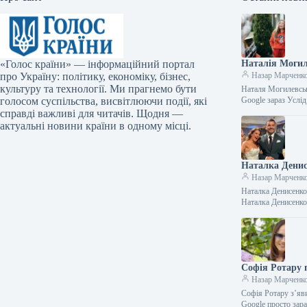
«Голос країни» — інформаційний портал
Наталія Могил
про Україну: політику, економіку, бізнес,
Назар Марченк
культуру та технології. Ми прагнемо бути
Наталя Могилевськ
голосом суспільства, висвітлюючи події, які
Google зараз Услі
справді важливі для читачів. Щодня —
актуальні новини країни в одному місці.
Наталка Денис
Назар Марченк
Наталка Денисенко
Наталка Денисенко
Софія Ротару п
Назар Марченк
Софія Ротару з’яви
Google просто зар