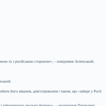
роною та з російською
стороною», – повідомив Зеленський.
нський.
обити його міцним, довготривалим і таким, що «забере у Росії
 і забезпечують реальну безпеку», – акцентував Президент