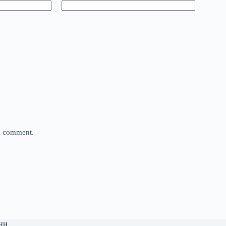
 I comment.
ни