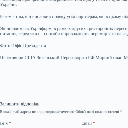
України.
Разом з тим, він висловив подяку усім партнерам, які в цьому п
Як повідомляв Укрінформ, в рамках других тристоронніх перегов
питання, серед яких – способи впровадження перемирʼя та нагл
Фото: Офіс Президента
Переговори США Зеленський Переговори з РФ Мирний план Ми
Залишити відповідь
Ваша e-mail адреса не оприлюднюватиметься.
Обов’язкові поля позначені
*
Ім’я
*
Email
*