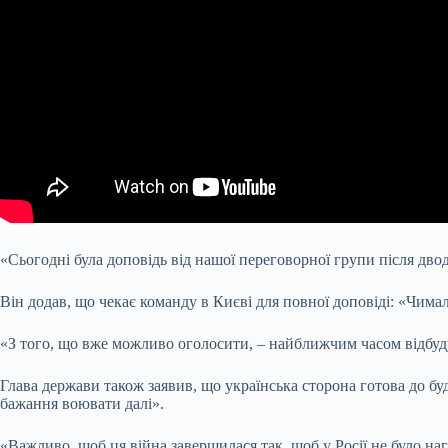
«Сьогодні була доповідь від нашої переговорної групи після дв
Він додав, що чекає команду в Києві для повної доповіді: «Чим
«З того, що вже можливо оголосити, – найближчим часом відбуду
Глава держави також заявив, що українська сторона готова до бу
бажання воювати далі».
«Важливо, щоб ця війна завершилася так, щоб у Росії не було на