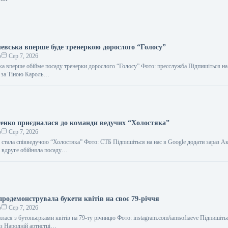
евська вперше буде тренеркою дорослого “Голосу”
о
Сер 7, 2026
а вперше обійме посаду тренерки дорослого “Голосу” Фото: пресслужба Підпишіться на
д за Тіною Кароль…
енко приєдналася до команди ведучих “Холостяка”
о
Сер 7, 2026
 стала співведучою “Холостяка” Фото: СТБ Підпишіться на нас в Google додати зараз А
 вдруге обійняла посаду…
родемонструвала букети квітів на своє 79-річчя
о
Сер 7, 2026
лася з бутоньєрками квітів на 79-ту річницю Фото: instagram.com/iamsofiaeve Підпишітьс
аз Народній артистці…