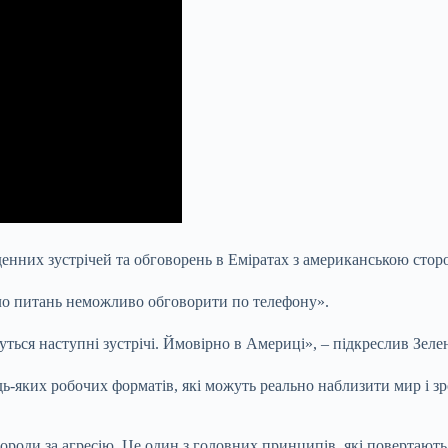
оденних зустрічей та обговорень в Еміратах з американською сто
ало питань неможливо обговорити по телефону».
ться наступні зустрічі. Ймовірно в Америці», – підкреслив Зеле
дь-яких робочих форматів, які можуть реально наблизити мир і зр
городи за агресію. Це один з головних принципів, які повертають