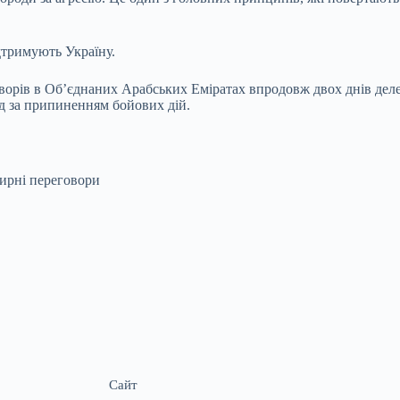
ідтримують Україну.
орів в Об’єднаних Арабських Еміратах впродовж двох днів делег
яд за припиненням бойових дій.
рні переговори
Сайт