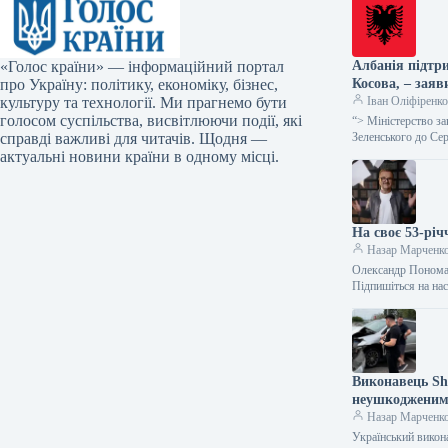
«Голос країни» — інформаційний портал
Албанія підтри
про Україну: політику, економіку, бізнес,
Косова, – заяв
культуру та технології. Ми прагнемо бути
Іван Оліфіренк
голосом суспільства, висвітлюючи події, які
“> Міністерство з
справді важливі для читачів. Щодня —
Зеленського до Се
актуальні новини країни в одному місці.
На своє 53-рі
Назар Марченк
Олександр Пономар
Підпишіться на на
Виконавець Sh
неушкодженим
Назар Марченк
Український викон