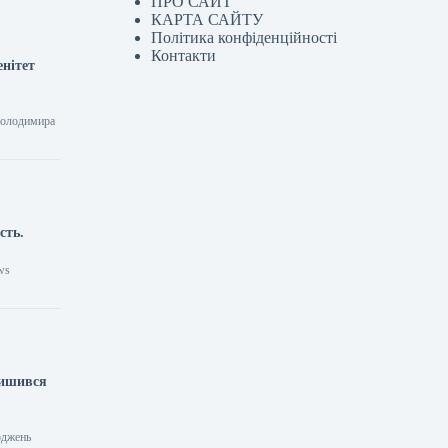
ПРО САЙТ
КАРТА САЙТУ
Політика конфіденційності
Контакти
енітет
 Володимира
сть.
ws
лишився
оджень