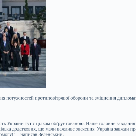
ня потужностей протиповітряної оборони та зміцнення диплома
.
ість України тут є цілком обґрунтованою. Наше головне завданн
ж кілька додаткових, що мали важливе значення. Україна завжди п
омогу!" – написав Зеленський.