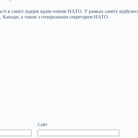
і в саміті лідерів країн-членів НАТО. У рамках саміту відбулис
в, Канади, а також з генеральним секретарем НАТО.
я
Сайт