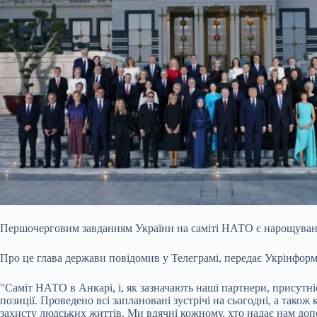
Першочерговим завданням України на саміті НАТО є нарощуван
Про це глава держави повідомив у Телеграмі, передає Укрінформ
"Саміт НАТО в Анкарі, і, як зазначають наші партнери, присутн
позиції. Проведено всі заплановані зустрічі на сьогодні, а тако
захисту людських життів. Ми вдячні кожному, хто надає нам доп