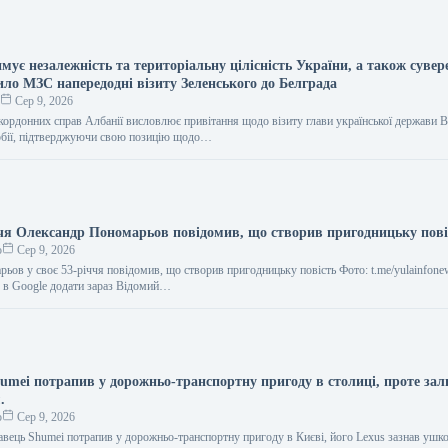
мує незалежність та територіальну цілісність України, а також сувер
ило МЗС напередодні візиту Зеленського до Белграда
о
Сер 9, 2026
акордонних справ Албанії висловлює привітання щодо візиту глави української держави
рбії, підтверджуючи свою позицію щодо…
ччя Олександр Пономарьов повідомив, що створив пригодницьку пові
о
Сер 9, 2026
ьов у своє 53-річчя повідомив, що створив пригодницьку повість Фото: t.me/yulainfone
с в Google додати зараз Відомий…
umei потрапив у дорожньо-транспортну пригоду в столиці, проте за
.
о
Сер 9, 2026
авець Shumei потрапив у дорожньо-транспортну пригоду в Києві, його Lexus зазнав ушк