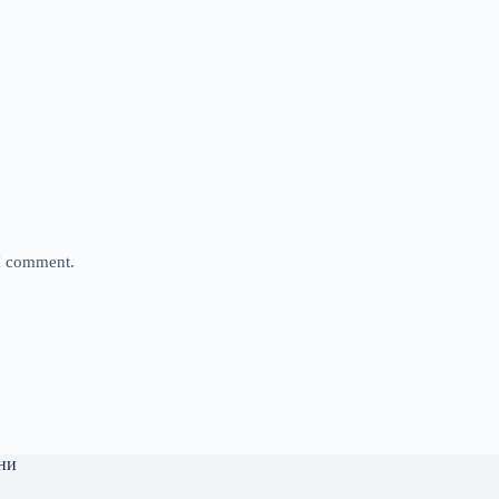
 I comment.
ни