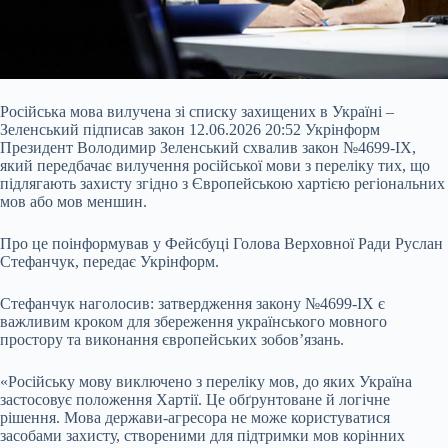
Російська мова вилучена зі списку захищених в Україні –
Зеленський підписав закон 12.06.2026 20:52 Укрінформ
Президент Володимир Зеленський схвалив закон №4699-IX,
який передбачає вилучення російської мови з переліку тих, що
підлягають захисту згідно з Європейською хартією регіональних
мов або мов меншин.
Про це поінформував у Фейсбуці Голова Верховної Ради Руслан
Стефанчук, передає Укрінформ.
Стефанчук наголосив: затвердження закону №4699-IX є
важливим кроком для збереження українського
мовного
простору та виконання європейських зобов’язань.
«Російську мову виключено з переліку мов, до яких Україна
застосовує положення Хартії. Це обґрунтоване й логічне
рішення. Мова держави-агресора не може користуватися
засобами захисту, створеними для підтримки мов корінних