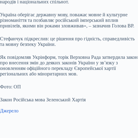
народів і національних спільнот.
Україна оберігає державну мову, поважає мовне й культурне
різноманіття та позбавляє російський імперський вплив
привілеїв, якими він роками зловживав», – зазначив Голова ВР.
Стефанчук підкреслив: це рішення про гідність, справедливість
та мовну безпеку України.
Як повідомляв Укрінформ, торік Верховна Рада затвердила закон
про внесення змін до деяких законів України у зв’язку з
оновленням офіційного перекладу Європейської хартії
регіональних або міноритарних мов.
Фото: ОП
Закон Російська мова Зеленський Хартія
Джерело