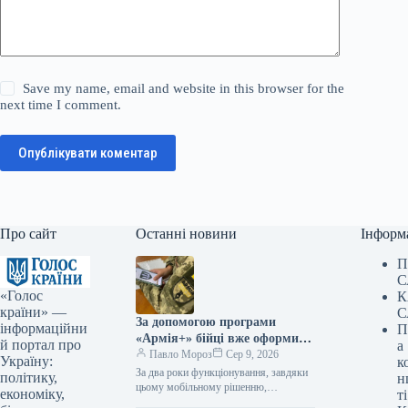
Save my name, email and website in this browser for the
next time I comment.
Опублікувати коментар
Про сайт
Останні новини
Інформ
П
С
«Голос
К
країни» —
С
За допомогою програми
інформаційни
П
«Армія+» бійці вже оформили
й портал про
а
майже 3 мільйони рапортів.
Павло Мороз
Сер 9, 2026
Україну:
к
За два роки функціонування, завдяки
політику,
н
цьому мобільному рішенню,
економіку,
ті
українські оборонці надіслали