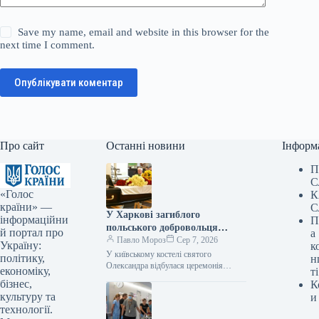
Save my name, email and website in this browser for the
next time I comment.
Опублікувати коментар
Про сайт
Останні новини
Інформ
П
С
«Голос
К
країни» —
С
У Харкові загиблого
інформаційни
П
польського добровольця
й портал про
а
поховали в Києві
Павло Мороз
Сер 7, 2026
Україну:
к
У київському костелі святого
політику,
н
Олександра відбулася церемонія
економіку,
ті
прощання з польським добровольцем
бізнес,
К
Мареком Русеком-Вольським, котрий
культуру та
и
став жертвою російської атаки дроном
технології.
у…