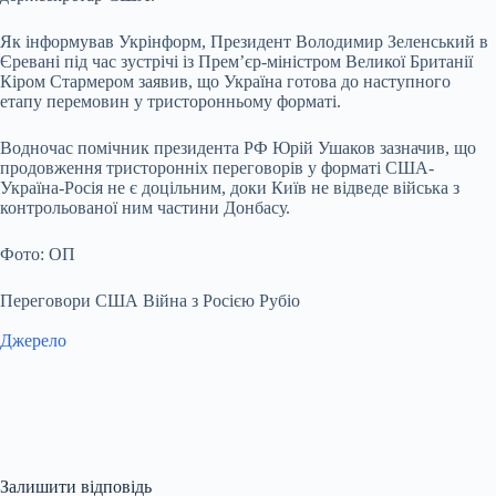
Як інформував Укрінформ, Президент Володимир Зеленський в
Єревані під час зустрічі із Прем’єр-міністром Великої Британії
Кіром Стармером заявив, що Україна готова до наступного
етапу перемовин у тристоронньому форматі.
Водночас помічник президента РФ Юрій Ушаков зазначив, що
продовження тристоронніх переговорів у форматі США-
Україна-Росія не є доцільним, доки Київ не відведе війська з
контрольованої ним частини Донбасу.
Фото: ОП
Переговори США Війна з Росією Рубіо
Джерело
Залишити відповідь