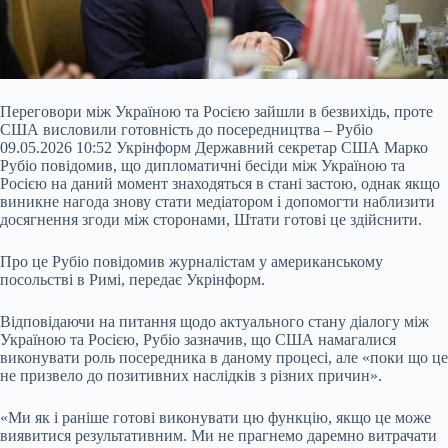
Переговори між Україною та Росією зайшли в безвихідь, проте
США висловили готовність до посередництва – Рубіо
09.05.2026 10:52 Укрінформ Державний секретар США Марко
Рубіо повідомив, що дипломатичні бесіди між Україною та
Росією на даний момент знаходяться в стані застою, однак якщо
виникне нагода знову стати медіатором і допомогти наблизити
досягнення згоди між сторонами, Штати готові це здійснити.
Про це Рубіо повідомив журналістам у американському
посольстві в Римі, передає Укрінформ.
Відповідаючи на питання щодо актуального стану діалогу між
Україною та Росією, Рубіо зазначив, що США намагалися
виконувати роль посередника в даному процесі, але «поки що це
не призвело до позитивних наслідків з різних причин».
«Ми як і раніше готові виконувати цю функцію, якщо це може
виявитися результативним. Ми не прагнемо даремно витрачати