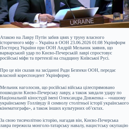
Атакою на Лавру Путін забив цвях у труну власного
історичного міфу – Україна в ООН 23.06.2026 01:08 Укрінформ
Постпред України при ООН Андрій Мельник заявив, що
варварський удар по Києво-Печерській лаврі спростовує
російські міфи та претензії на спадщину Київської Русі.
Про це він сказав на засіданні Ради Безпеки ООН, передає
власний кореспондент Укрінформу.
Мельник наголосив, що російські війська цілеспрямовано
пошкодили Києво-Печерську лавру, а також завдали удару по
Національній кіностудії
імені Олександра Довженка – «нашому
українському Голлівуду й символу столітньої історії українського
кінематографа», а також інших культурних об’єктах.
За свою тисячолітню історію, нагадав він, Києво-Печерська
лавра пережила монголо-татарську навалу, нацистську окупацію