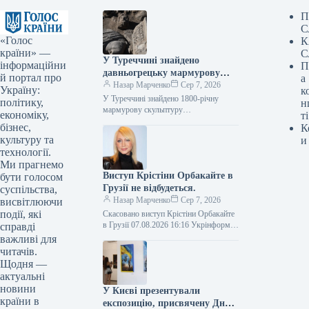
П
С
«Голос
К
країни» —
С
У Туреччині знайдено
інформаційни
П
давньогрецьку мармурову
й портал про
а
статую бога лікування, вік
Назар Марченко
Сер 7, 2026
Україну:
к
якої становить 1800 років.
У Туреччині знайдено 1800-річну
політику,
н
мармурову скульптуру
економіку,
ті
давньогрецького бога медицини Фото
бізнес,
К
07.08.2026 16:02 Укрінформ У
культуру та
и
давньому місті Аспендос,
технології.
розташованому в турецькій…
Ми прагнемо
Виступ Крістіни Орбакайте в
бути голосом
Грузії не відбудеться.
суспільства,
Назар Марченко
Сер 7, 2026
висвітлюючи
події, які
Скасовано виступ Крістіни Орбакайте
в Грузії 07.08.2026 16:16 Укрінформ У
справді
місті Батумі, Грузія, було скасовано
важливі для
запланований виступ російської
читачів.
артистки Крістіни…
Щодня —
актуальні
новини
У Києві презентували
країни в
експозицію, присвячену Дню