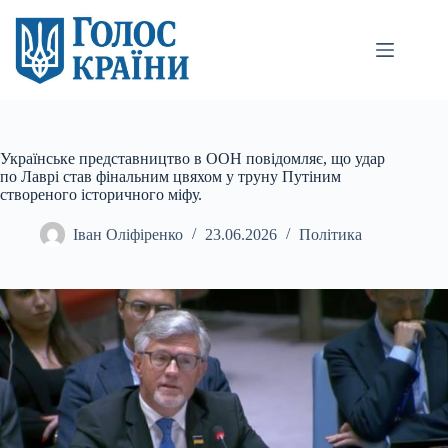
Перейти
до
вмісту
Українське представництво в ООН повідомляє, що удар
по Лаврі став фінальним цвяхом у труну Путіним
створеного історичного міфу.
Іван Оліфіренко
23.06.2026
Політика