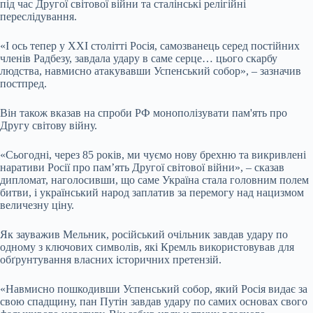
під час Другої світової війни та сталінські релігійні
переслідування.
«І ось тепер у XXI столітті Росія, самозванець серед постійних
членів Радбезу, завдала удару в саме серце… цього скарбу
людства, навмисно атакувавши Успенський собор», – зазначив
постпред.
Він також вказав на спроби РФ монополізувати пам'ять про
Другу світову війну.
«Сьогодні, через 85 років, ми чуємо нову брехню та викривлені
наративи Росії про пам’ять Другої світової війни», – сказав
дипломат, наголосивши, що саме Україна стала головним полем
битви, і український народ заплатив за перемогу над нацизмом
величезну ціну.
Як зауважив Мельник, російський очільник завдав удару по
одному з ключових символів, які Кремль використовував для
обґрунтування власних історичних претензій.
«Навмисно пошкодивши Успенський собор, який Росія видає за
свою спадщину, пан Путін завдав удару по самих основах свого