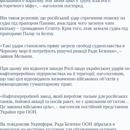
фальшивого наративу. Він забив цвях у труну власного
історичного міфу», – наголосив постпред.
Він також розповів, що російський удар спричинив пожежу на
судні під прапором Панами, внаслідок чого загинув член
екіпажу – громадянин Єгипту. Крім того, атак зазнали судна під
прапорами Палау та Белізу.
«Такі удари становлять пряму загрозу свободі судноплавства в
Чорному морі й потребують рішучої реакції Ради Безпеки», –
заявив Мельник.
При цьому він відкинув закиди Росії щодо українських ударів по
нафтопереробних підприємствах на її території, наголосивши,
що такі цілі відповідають визначенню військових об’єктів у
міжнародному гуманітарному праві.
«Нафтопереробний завод, який виробляє пальне для російських
танків, бойової авіації та носіїв ракет, не є цивільним об’єктом…
Це законна військова ціль», – наголосив постійний представник
України при ООН.
Як повідомляв Укрінформ, Рада Безпеки ООН зібралася в
понеділок на екстрене засідання для обговорення останніх