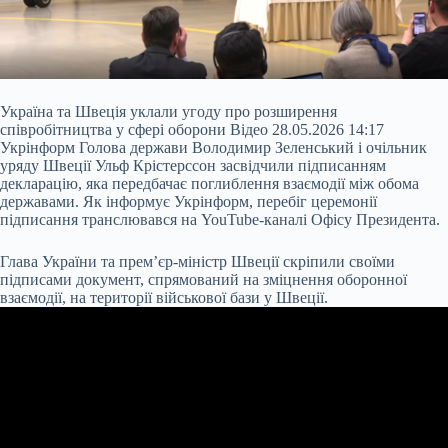
Україна та Швеція уклали угоду про розширення
співробітництва у сфері оборони Відео 28.05.2026 14:17
Укрінформ Голова держави Володимир Зеленський і очільник
уряду Швеції Ульф Крістерссон засвідчили підписанням
декларацію, яка передбачає поглиблення взаємодії між обома
державами. Як інформує Укрінформ, перебіг церемонії
підписання транслювався на YouTube-каналі Офісу Президента.
Глава України та прем’єр-міністр Швеції скріпили своїми
підписами документ, спрямований на зміцнення оборонної
взаємодії, на території військової бази у Швеції.