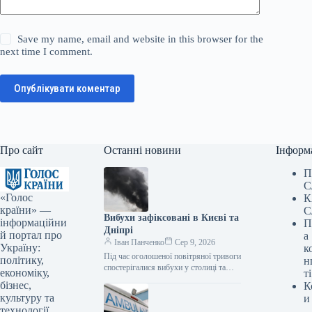
Save my name, email and website in this browser for the
next time I comment.
Опублікувати коментар
Про сайт
Останні новини
Інформ
П
С
«Голос
К
країни» —
С
Вибухи зафіксовані в Києві та
інформаційни
П
Дніпрі
й портал про
а
Іван Панченко
Сер 9, 2026
Україну:
к
Під час оголошеної повітряної тривоги
політику,
н
спостерігалися вибухи у столиці та
економіку,
ті
місті Дніпро. Цю інформацію
бізнес,
К
підтверджують власні кореспонденти
культуру та
и
Укрінформу. За даними…
технології.