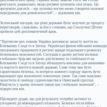
реагувати дзеркально, якщо росіяни зупинять свої атаки. Це
зрозуміло для всіх – що зупинка вогню може створити належні
передумови для домовленостей", – відзначив він.
Зеленський нагадав, що різні держави були залучені до процесу
переговорів, і важливо, за його словами, що Сполучені Штати
зробили цей дипломатичний крок.
"Протягом цих тижнів Україна допомагає захисту життя на
Близькому Сході та в Затоці. Українські фахові військові команди
продовжать працювати в регіоні заради подальшого розвитку
безпекових можливостей. Ситуація в цьому регіоні впливає
глобально: будь-які загрози для безпеки та стабільності на
Близькому Сході та в Затоці збільшують виклики для економіки
та вартості життя в кожній державі. Саме тому має бути
гарантована безпека, та інтереси кожного народу мають бути
враховані при визначенні повоєнних умов. Так само важливо
захистити й свободу судноплавства в Ормузькій протоці.
Рішучість у цьому питанні також має глобальне значення", –
підкреслив він.
Президент додав, що для результату потрібні активні та
узгоджені дії міжнародної спільноти. Безпеки після війни