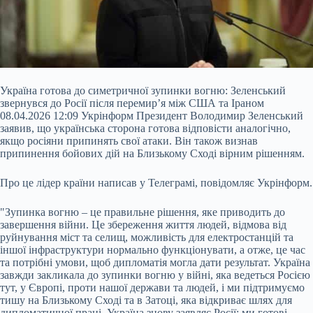
Україна готова до симетричної зупинки вогню: Зеленський
звернувся до Росії після перемир’я між США та Іраном
08.04.2026 12:09 Укрінформ Президент Володимир Зеленський
заявив, що українська сторона готова відповісти аналогічно,
якщо росіяни припинять свої атаки. Він також визнав
припинення бойових дій на Близькому Сході вірним рішенням.
Про це лідер країни написав у Телеграмі, повідомляє Укрінформ.
"Зупинка вогню – це правильне рішення, яке приводить до
завершення війни. Це збереження життя
людей, відмова від
руйнування міст та селищ, можливість для електростанцій та
іншої інфраструктури нормально функціонувати, а отже, це час
та потрібні умови, щоб дипломатія могла дати результат. Україна
завжди закликала до зупинки вогню у війні, яка ведеться Росією
тут, у Європі, проти нашої держави та людей, і ми підтримуємо
тишу на Близькому Сході та в Затоці, яка відкриває шлях для
дипломатичної праці. Україна знову заявляє Росії: ми готові