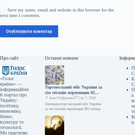
Save my name, email and website in this browser for the
next time I comment.
Опублікувати коментар
Про сайт
Останні новини
Інформ
П
С
«Голос
К
країни» —
С
Торговельний обіг України за
інформаційни
П
сім місяців перевищив 82
й портал про
а
мільярди доларів
Іван Оліфіренко
Сер 7, 2026
Україну:
к
Зовнішньоторговельний обіг України
політику,
н
за сім місяців перевищив $82 мільярди
економіку,
ті
Інфографіка 06.08.2026 17:30
бізнес,
К
Укрінформ Протягом січня-липня
культуру та
и
2026 року зовнішньоторговельний обіг
технології.
України…
Ми прагнемо