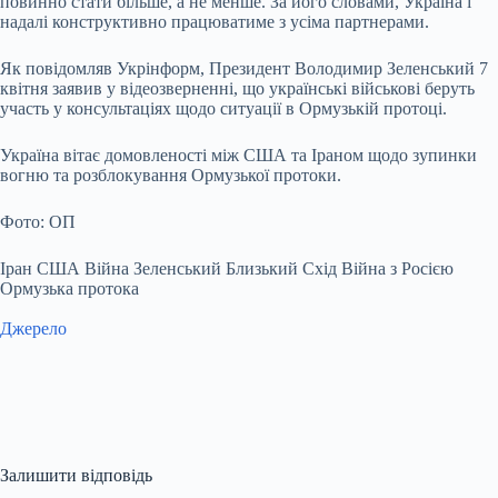
повинно стати більше, а не менше. За його словами, Україна і
надалі конструктивно працюватиме з усіма партнерами.
Як повідомляв Укрінформ, Президент Володимир Зеленський 7
квітня заявив у відеозверненні, що українські військові беруть
участь у консультаціях щодо ситуації в Ормузькій протоці.
Україна вітає домовленості між США та Іраном щодо зупинки
вогню та розблокування Ормузької протоки.
Фото: ОП
Іран США Війна Зеленський Близький Схід Війна з Росією
Ормузька протока
Джерело
Залишити відповідь