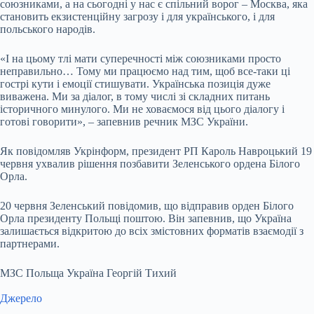
союзниками, а на сьогодні у нас є спільний ворог – Москва, яка
становить екзистенційну загрозу і для українського, і для
польського народів.
«І на цьому тлі мати суперечності між союзниками просто
неправильно… Тому ми працюємо над тим, щоб все-таки ці
гострі кути і емоції стишувати. Українська позиція дуже
виважена. Ми за діалог, в тому числі зі складних питань
історичного минулого. Ми не ховаємося від цього діалогу і
готові говорити», – запевнив речник МЗС України.
Як повідомляв Укрінформ, президент РП Кароль Навроцький 19
червня ухвалив рішення позбавити Зеленського ордена Білого
Орла.
20 червня Зеленський повідомив, що відправив орден Білого
Орла президенту Польщі поштою. Він запевнив, що Україна
залишається відкритою до всіх змістовних форматів взаємодії з
партнерами.
МЗС Польща Україна Георгій Тихий
Джерело