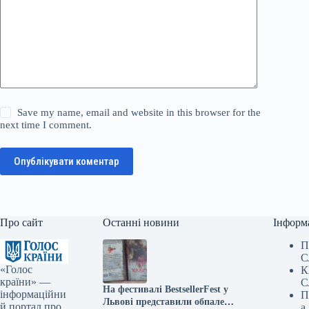
Save my name, email and website in this browser for the
next time I comment.
Опублікувати коментар
Про сайт
Останні новини
Інформ
П
С
«Голос
К
країни» —
С
На фестивалі BestsellerFest у
інформаційни
П
Львові представили обпалені
й портал про
а