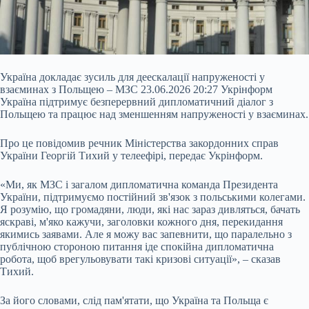
Україна докладає зусиль для деескалації напруженості у
взаєминах з Польщею – МЗС 23.06.2026 20:27 Укрінформ
Україна підтримує безперервний дипломатичний діалог з
Польщею та працює над зменшенням напруженості у взаєминах.
Про це повідомив речник Міністерства закордонних справ
України Георгій Тихий у телеефірі, передає Укрінформ.
«Ми, як МЗС і загалом дипломатична команда Президента
України, підтримуємо постійний зв'язок з польськими колегами.
Я розумію, що громадяни, люди, які нас
зараз дивляться, бачать
яскраві, м'яко кажучи, заголовки кожного дня, перекидання
якимись заявами. Але я можу вас запевнити, що паралельно з
публічною стороною питання іде спокійна дипломатична
робота, щоб врегульовувати такі кризові ситуації», – сказав
Тихий.
За його словами, слід пам'ятати, що Україна та Польща є