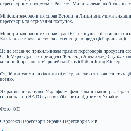
переговорним процесом із Росією: “Ми не хочемо, щоб Україна с
Міністри закордонних справ Естонії та Литви минулими вихідни
переговорів та отримання поступок.
Міністри закордонних справ країн ЄС планують обговорити питан
Кая Каллас також висловлює скептицизм щодо цієї пропозиції.
Це не завадило прихильникам прямих переговорів просувати сво
ЄЦБ Маріо Драгі та президент Фінляндії Александер Стубб, з’яви
колишній президент Європейської комісії Жан-Клод Юнкер.
Стубб минулими вихідними підтвердив свою зацікавленість у цій
вогню.
Як раніше повідомляв Укрінформ, федеральний міністр закордонн
союзників по НАТО суттєво збільшити підтримку України.
Фото: ОП
Євросоюз Переговори Україна Переговори з РФ