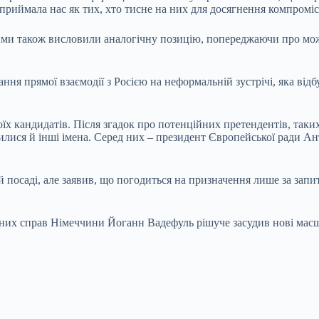
приймала нас як тих, хто тисне на них для досягнення компроміс
ми також висловили аналогічну позицію, попереджаючи про можл
ня прямої взаємодії з Росією на неформальній зустрічі, яка ві
їх кандидатів. Після згадок про потенційних претендентів, так
лися й інші імена. Серед них – президент Європейської ради Ант
 посаді, але заявив, що погодиться на призначення лише за запи
их справ Німеччини Йоганн Вадефуль рішуче засудив нові масшта