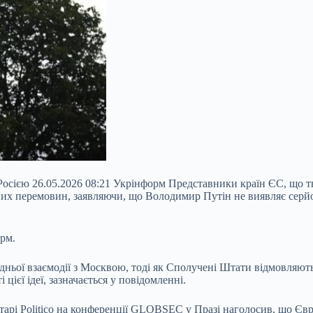
осією 26.05.2026 08:21 Укрінформ Представники країн ЄС, що т
их перемовин, заявляючи, що Володимир Путін не виявляє серйо
орм.
дньої взаємодії з Москвою, тоді як Сполучені Штати відмовляють
ієї ідеї, зазначається у повідомленні.
арі Politico на конференції GLOBSEC у Празі наголосив, що Євр