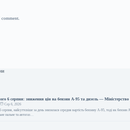
 I comment.
ни
ого 6 серпня: зниження цін на бензин А-95 та дизель — Міністерство
о
Сер 6, 2026
6 серпня, найсуттєвіше за день знизилася середня вартість бензину А-95, тоді як бензин 
льне пальне та автогаз…