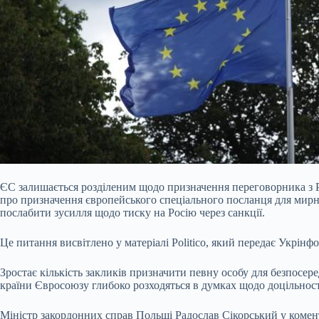
ЄС залишається розділеним щодо призначення переговорника з Р
про призначення європейського спеціального посланця для мирн
послабити зусилля щодо тиску на Росію через санкції.
Це питання висвітлено у матеріалі Politico, який передає Укрінф
Зростає кількість
закликів призначити певну особу для безпосере
країни Євросоюзу глибоко розходяться в думках щодо доцільності ц
Міністр закордонних справ Польщі Радослав Сікорський у комент