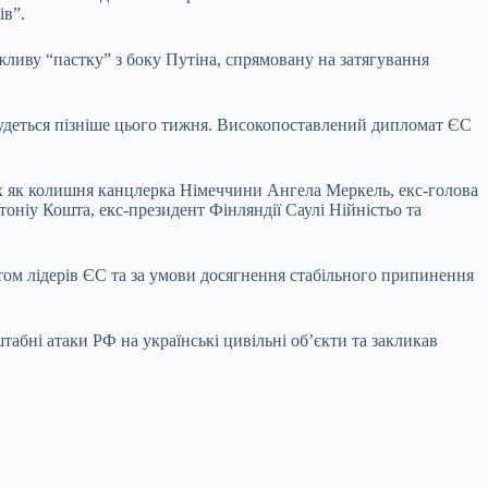
ів”.
иву “пастку” з боку Путіна, спрямовану на затягування
дбудеться пізніше цього тижня. Високопоставлений дипломат ЄС
их як колишня канцлерка Німеччини Ангела Меркель, екс-голова
оніу Кошта, екс-президент Фінляндії Саулі Нійністьо та
том лідерів ЄС та за умови досягнення стабільного припинення
бні атаки РФ на українські цивільні об’єкти та закликав