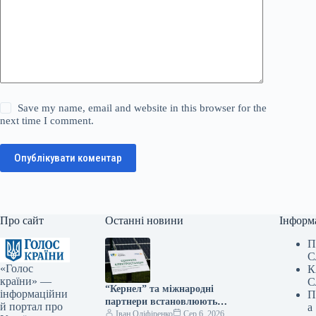
Save my name, email and website in this browser for the
next time I comment.
Опублікувати коментар
Про сайт
Останні новини
Інформ
П
С
«Голос
К
країни» —
С
“Кернел” та міжнародні
інформаційни
П
партнери встановлюють
й портал про
а
сонячні електростанції у
Іван Оліфіренко
Сер 6, 2026