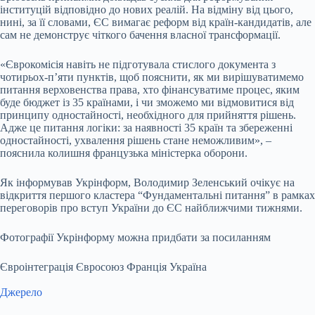
інституцій відповідно до нових реалій. На відміну від цього,
нині, за її словами, ЄС вимагає реформ від країн-кандидатів, але
сам не демонструє чіткого бачення власної трансформації.
«Єврокомісія навіть не підготувала стислого документа з
чотирьох-п’яти пунктів, щоб пояснити, як ми вирішуватимемо
питання верховенства права, хто фінансуватиме процес, яким
буде бюджет із 35 країнами, і чи зможемо ми відмовитися від
принципу одностайності, необхідного для прийняття рішень.
Адже це питання логіки: за наявності 35 країн та збереженні
одностайності, ухвалення рішень стане неможливим», –
пояснила колишня французька міністерка оборони.
Як інформував Укрінформ, Володимир Зеленський очікує на
відкриття першого кластера “Фундаментальні питання” в рамках
переговорів про вступ України до ЄС найближчими тижнями.
Фотографії Укрінформу можна придбати за посиланням
Євроінтеграція Євросоюз Франція Україна
Джерело