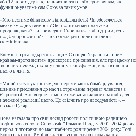
або 12 нових держав, не пояснюючи своїм громадянам, як
функціонуватиме сам Союз за таких умов.
«Хто нестиме фінансову відповідальність? Чи збережеться
механізм одностайності? Які політики ми плануємо
продовжувати? Чи громадяни Європи взагалі підтримують
подібні пропозиції?» – поставила риторичні питання
ексміністерка.
Ексміністерка підкреслила, що ЄС обіцяє Україні та іншим
країнам-претендентам прискорене приєднання, але при цьому не
здійснює необхідних внутрішніх трансформацій для втілення
цього в життя.
«Ми обіцяємо українцям, які переживають бомбардування,
швидке приєднання до нас та отримання переваг членства в
Євросоюзі. Але водночас ми не вживаємо жодних заходів для
належної реалізації цього. Це свідчить про двоєдумність», –
вважає Гуляр.
Вона нагадала про свій досвід роботи політичною радницею
тодішнього голови Єврокомісії Романо Проді у 2001–2004 роках,
період підготовки до масштабного розширення 2004 року. Тоді
Брюссель принаймні докладав зусиль для реформування