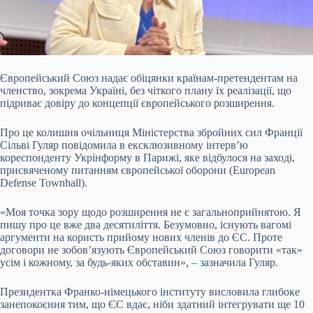
Європейський Союз надає обіцянки країнам-претендентам на
членство, зокрема Україні, без чіткого плану їх реалізації, що
підриває довіру до концепції європейського розширення.
Про це колишня очільниця Міністерства збройних сил Франції
Сільві Гуляр повідомила в ексклюзивному інтерв’ю
кореспонденту Укрінформу в Парижі, яке відбулося на заході,
присвяченому питанням європейської оборони (European
Defense Townhall).
«Моя точка зору щодо розширення не є загальноприйнятою. Я
пишу про це вже два
десятиліття. Безумовно, існують вагомі
аргументи на користь прийому нових членів до ЄС. Проте
договори не зобов’язують Європейський Союз говорити «так»
усім і кожному, за будь-яких обставин», – зазначила Гуляр.
Президентка Франко-німецького інституту висловила глибоке
занепокоєння тим, що ЄС вдає, ніби здатний інтегрувати ще 10