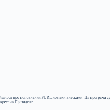
и йшлося про поповнення PURL новими внесками. Ця програма су
дкреслив Президент.