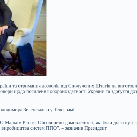
аїни та отримання дозволів від Сполучених Штатів на виготовле
вори щодо посилення обороноздатності України та здобуття до
олодимира Зеленського у Телеграмі.
 Марком Рютте. Обговорили домовленості, які були досягнуті з 
 виробництва систем ППО”, – зазначив Президент.