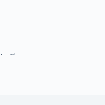
 I comment.
ни