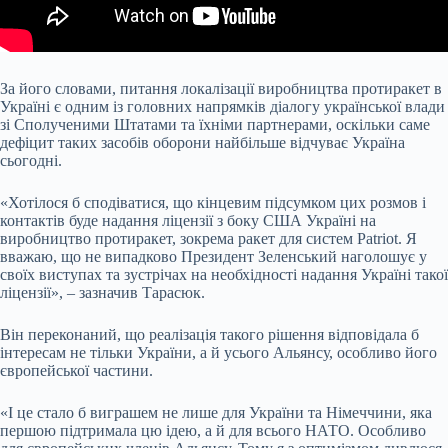
За його словами, питання локалізації виробництва протиракет в
Україні є одним із головних напрямків діалогу української влади
зі Сполученими Штатами та їхніми партнерами, оскільки саме
дефіцит таких засобів оборони найбільше відчуває Україна
сьогодні.
«Хотілося б сподіватися, що кінцевим підсумком цих розмов і
контактів буде надання ліцензії з боку США Україні на
виробництво протиракет, зокрема ракет для систем Patriot. Я
вважаю, що не випадково Президент Зеленський наголошує у
своїх виступах та зустрічах на необхідності надання Україні такої
ліцензії», – зазначив Тарасюк.
Він переконаний, що реалізація такого рішення відповідала б
інтересам не тільки України, а й усього Альянсу, особливо його
європейської частини.
«І це стало б виграшем не лише для України та Німеччини, яка
першою підтримала цю ідею, а й для всього НАТО. Особливо