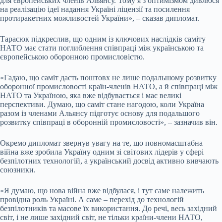
для європейських членів Альянсу. Тому я з оптимізмом дивлюся
на реалізацію ідеї надання Україні ліцензії та посилення
протиракетних можливостей України», – сказав дипломат.
Тарасюк підкреслив, що одним із ключових наслідків саміту
НАТО має стати поглиблення співпраці між українською та
європейською оборонною промисловістю.
«Гадаю, що саміт дасть поштовх не лише подальшому розвитку
оборонної промисловості країн-членів НАТО, а й співпраці між
НАТО та Україною, яка вже відбувається і має великі
перспективи. Думаю, що саміт стане нагодою, коли Україна
разом із членами Альянсу підготує основу для подальшого
розвитку співпраці в оборонній промисловості», – зазначив він.
Окремо дипломат звернув увагу на те, що повномасштабна
війна вже зробила Україну одним зі світових лідерів у сфері
безпілотних технологій, а український досвід активно вивчають
союзники.
«Я думаю, що нова війна вже відбулася, і тут саме належить
провідна роль Україні. А саме – перехід до технологій
безпілотників та масове їх використання. До речі, весь західний
світ, і не лише західний світ, не тільки країни-члени НАТО,