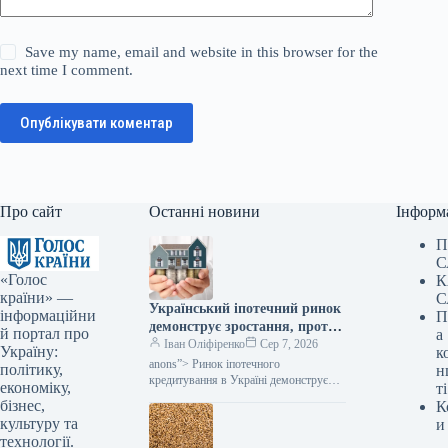
Save my name, email and website in this browser for the
next time I comment.
Опублікувати коментар
Про сайт
Останні новини
Інформ
П
С
«Голос
К
країни» —
С
Український іпотечний ринок
інформаційни
П
демонструє зростання, проте
й портал про
а
без державної підтримки його
Іван Оліфіренко
Сер 7, 2026
Україну:
к
функціонування залишається
anons”> Ринок іпотечного
політику,
н
мінімальним, зазначає
кредитування в Україні демонструє
економіку,
ті
подальше розширення, але його
Мінфін.
бізнес,
К
прогрес значною мірою спирається на
культуру та
и
програми державної допомоги. Як…
технології.