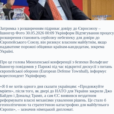
Затримка з розширенням підриває довіру до Євросоюзу –
Ішингер Фото 30.05.2026 00:09 Укрінформ Відтягування процесу
розширення становить серйозну небезпеку для довіри до
Європейського Союзу, він ризикує власним майбутнім, якщо
надаватиме порожні обіцянки країнам-кандидатам, зокрема
Україні.
Про це голова Мюнхенської конференції з безпеки Вольфганг
Ішингер повідомив у Парижі під час відкритої дискусії з питань
європейської оборони (European Defense Townhall), інформує
кореспондент Укрінформу.
«Я б не хотів одного дня сказати українцям: «Продовжуйте
мріяти», після того, як двері до НАТО для України закрили Джо
Байден і Дональд Трамп, а сам ЄС виявився нездатним
реформувати власні механізми ухвалення рішень. Це стало б
геополітичною та стратегічною катастрофою для майбутнього
Європи», – зазначив німецький дипломат.