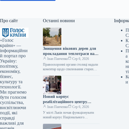
Про сайт
Останні новини
Інформ
П
С
«Голос
К
країни» —
С
Знищення вікових дерев для
інформаційни
П
прокладання теплотраси на
й портал про
а
Теремках: правоохоронці
Іван Панченко
Сер 6, 2026
Україну:
к
стверджують, що роботи
Правоохоронні органи столиці надали
політику,
н
проводяться згідно із законом
коментар щодо спилювання старих
економіку,
ті
дерев у Голосіївському районі, що
бізнес,
К
здійснюється для прокладання
культуру та
и
теплотраси. Поліція стверджує, що…
технології.
Ми прагнемо
Новий корпус
бути голосом
реабілітаційного центру
суспільства,
Unbroken відкрито у Львові.
Іван Панченко
Сер 6, 2026
висвітлюючи
події, які
У місті Львів почав функціонувати
новий корпус Національного
справді
реабілітаційного центру Unbroken, де
важливі для
вже надається допомога першим
читачів.