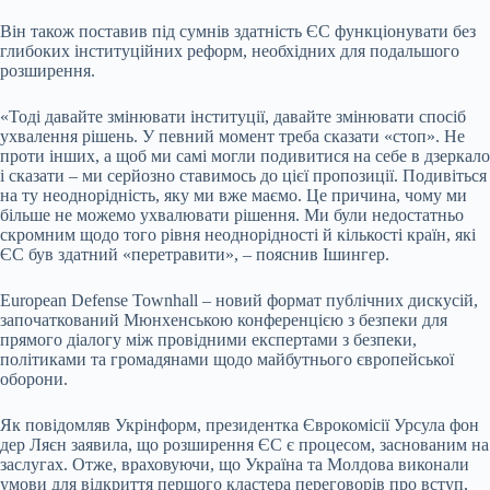
Він також поставив під сумнів здатність ЄС функціонувати без
глибоких інституційних реформ, необхідних для подальшого
розширення.
«Тоді давайте змінювати інституції, давайте змінювати спосіб
ухвалення рішень. У певний момент треба сказати «стоп». Не
проти інших, а щоб ми самі могли подивитися на себе в дзеркало
і сказати – ми серйозно ставимось до цієї пропозиції. Подивіться
на ту неоднорідність, яку ми вже маємо. Це причина, чому ми
більше не можемо ухвалювати рішення. Ми були недостатньо
скромним щодо того рівня неоднорідності й кількості країн, які
ЄС був здатний «перетравити», – пояснив Ішингер.
European Defense Townhall – новий формат публічних дискусій,
започаткований Мюнхенською конференцією з безпеки для
прямого діалогу між провідними експертами з безпеки,
політиками та громадянами щодо майбутнього європейської
оборони.
Як повідомляв Укрінформ, президентка Єврокомісії Урсула фон
дер Ляєн заявила, що розширення ЄС є процесом, заснованим на
заслугах. Отже, враховуючи, що Україна та Молдова виконали
умови для відкриття першого кластера переговорів про вступ,