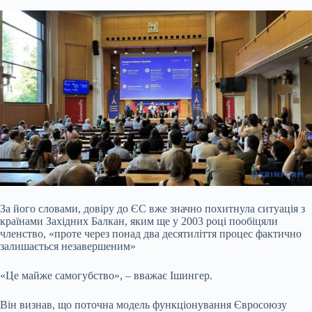
За його словами, довіру до ЄС вже значно похитнула ситуація з
країнами Західних Балкан, яким ще у 2003 році пообіцяли
членство, «проте через понад два десятиліття процес фактично
залишається незавершеним»
«Це майже самогубство», – вважає Ішингер.
Він визнав, що поточна модель функціонування Євросоюзу