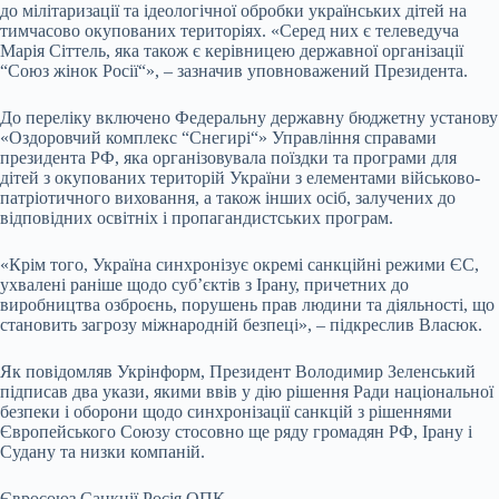
до мілітаризації та ідеологічної обробки українських дітей на
тимчасово окупованих територіях. «Серед них є телеведуча
Марія Сіттель, яка також є керівницею державної організації
“Союз жінок Росії“», – зазначив уповноважений Президента.
До переліку включено Федеральну державну бюджетну установу
«Оздоровчий комплекс “Снегирі“» Управління справами
президента РФ, яка організовувала поїздки та програми для
дітей з окупованих територій України з елементами військово-
патріотичного виховання, а також інших осіб, залучених до
відповідних освітніх і пропагандистських програм.
«Крім того, Україна синхронізує окремі санкційні режими ЄС,
ухвалені раніше щодо суб’єктів з Ірану, причетних до
виробництва озброєнь, порушень прав людини та діяльності, що
становить загрозу міжнародній безпеці», – підкреслив Власюк.
Як повідомляв Укрінформ, Президент Володимир Зеленський
підписав два укази, якими ввів у дію рішення Ради національної
безпеки і оборони щодо синхронізації санкцій з рішеннями
Європейського Союзу стосовно ще ряду громадян РФ, Ірану і
Судану та низки компаній.
Євросоюз Санкції Росія ОПК