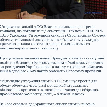
Узгодження санкцій з ЄС: Власюк повідомив про перелік
компаній, що потрапили під обмеження Ексклюзив 01.06.2026
13:30 Укрінформ Узгодженість санкцій з Європейським Союзом
обмежує можливості для уникнення обмежень та ускладнює
критично важливі логістичні ланцюги для російського
військово-промислового комплексу.
Про це заявив уповноважений Президента з питань санкційної
політики Владислав Власюк у коментарі Укрінформу стосовно
запровадження Україною нового пакету санкційних обмежень,
який
відповідає 20-му пакету обмежень Євросоюзу проти РФ.
“Відповідне узгодження санкцій з ЄС зменшує простір для
обходу обмежень через різні юрисдикції та ускладнює
відновлення критичних ланцюгів постачання для оборонно-
промислового комплексу Росії”, – зазначив Власюк.
За його словами, до українського списку санкцій внесено