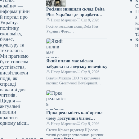
«Голос
К
країни» —
С
Росіяни знищили склад Delta
інформаційни
П
Plus Україна: де придбати
й портал про
а
товари — ФОТО
Назар Марченко
Сер 9, 2026
Україну:
к
Росіяни знищили склад Delta Plus
політику,
н
Україна / Фото:
економіку,
ті
facebook.com/deltaplus.ukraine
бізнес,
К
Унаслідок обстрілу з боку Росії 5
культуру та
и
серпня повністю зруйновано офіс та…
технології.
Ми прагнемо
Який вплив має міська
бути голосом
забудова на людську поведінку
суспільства,
Назар Марченко
Сер 9, 2026
висвітлюючи
події, які
Віталій Мажара CEO та керуючий
партнер Greenwood Development
справді
Архітектурні рішення часто
важливі для
оцінюються за зовнішнім виглядом,
читачів.
плануванням, інноваційними
Щодня —
технологіями та
актуальні
новини
Гірка реальність кав’ярень:
країни в
чому доступний бізнес
одному місці.
вичерпує фінанси
Назар Марченко
Сер 9, 2026
Степан Крьока редактор Щороку
тисячі українців ухвалюють рішення