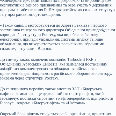
«Клеверкоптер», який займається розробкою та виробництвом
безпілотників різного призначення та бере участь у державних
програмах забезпечення БпЛА для російських силових структур
та у програмах імпортозаміщення.
«Також санкції застосовуються до Азрета Беккієва, першого
заступника генерального директора Об’єднаної приладобудівної
корпорації – структури Ростеху, яка виробляє військову
електроніку, прилади управління, системи зв’язку та інше
обладнання, що використовується російськими збройними
силами», – зауважив Власюк.
До списку також включено компанію Turboshaft FZE з
Об’єднаних Арабських Еміратів, яка займалася постачанням
авіаційних комплектуючих та обладнання військового
призначення для підприємств російського оборонного сектору,
зокрема через структури Ростеху.
До санкційного переліку також внесено ЗАТ «Білоруська
нафтова компанія» – це державний експортер нафти, який
забезпечує поставки сировини з нафтопереробних підприємств
Білорусі, зокрема «Білоруснафти» та «Нафтана».
Окремий блок рішень стосується осіб і організацій, причетних