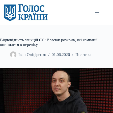
Перейти
до
вмісту
Відповідність санкцій ЄС: Власюк розкрив, які компанії
опинилися в переліку
Іван Оліфіренко
01.06.2026
Політика