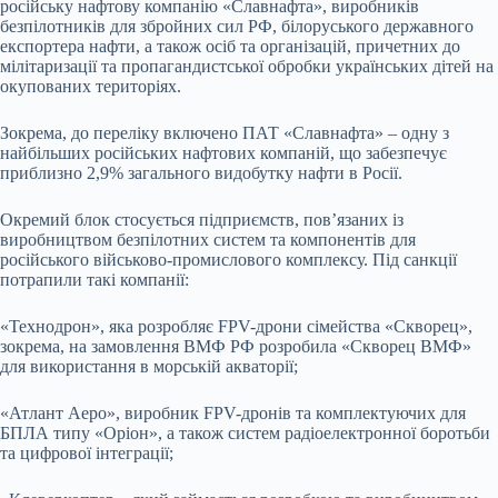
російську нафтову компанію «Славнафта», виробників
безпілотників для збройних сил РФ, білоруського державного
експортера нафти, а також осіб та організацій, причетних до
мілітаризації та пропагандистської обробки українських дітей на
окупованих територіях.
Зокрема, до переліку включено ПАТ «Славнафта» – одну з
найбільших російських нафтових компаній, що забезпечує
приблизно 2,9% загального видобутку нафти в Росії.
Окремий блок стосується підприємств, пов’язаних із
виробництвом безпілотних систем та компонентів для
російського військово-промислового комплексу. Під санкції
потрапили такі компанії:
«Технодрон», яка розробляє FPV-дрони сімейства «Скворец»,
зокрема, на замовлення ВМФ РФ розробила «Скворец ВМФ»
для використання в морській акваторії;
«Атлант Аеро», виробник FPV-дронів та комплектуючих для
БПЛА типу «Оріон», а також систем радіоелектронної боротьби
та цифрової інтеграції;