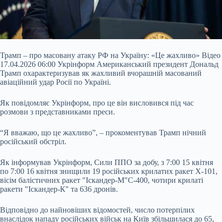
Трамп – про масовану атаку РФ на Україну: «Це жахливо» Відео
17.04.2026 06:00 Укрінформ Американський президент Дональд
Трамп охарактеризував як жахливий вчорашній масований
авіаційний удар Росії по Україні.
Як повідомляє Укрінформ, про це він висловився під час
розмови з представниками преси.
“Я вважаю, що це жахливо”, – прокоментував Трамп нічний
російський обстріл.
Як інформував Укрінформ, Сили ППО за добу, з 7:00 15 квітня
по 7:00 16 квітня знищили 19 російських крилатих ракет
Х-101,
вісім балістичних ракет "Іскандер-М"С-400, чотири крилаті
ракети "Іскандер-К" та 636 дронів.
Відповідно до найновіших відомостей, число потерпілих
внаслідок нападу російських військ на Київ збільшилася до 65,