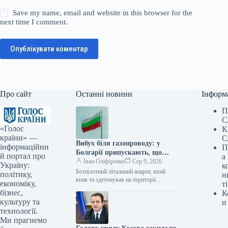
Save my name, email and website in this browser for the
next time I comment.
Опублікувати коментар
Про сайт
Останні новини
Інформ
П
С
«Голос
К
країни» —
С
Вибух біля газопроводу: у
інформаційни
П
Болгарії припускають, що
й портал про
а
дрон міг належати Україні
Іван Оліфіренко
Сер 9, 2026
Україну:
к
Безпілотний літальний апарат, який
політику,
н
впав та здетонував на території
економіку,
ті
Болгарії вранці 8 серпня,
бізнес,
К
найімовірніше, є дроном-приманкою
культуру та
и
«Майя», що активно
технології.
використовується…
Ми прагнемо