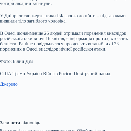
чотири людини загинули.
У Дніпрі число жертв атаки РФ зросло до п’яти – під завалами
виявили тіло загиблого чоловіка.
В Одесі щонайменше 26 людей отримали поранення внаслідок
російської атаки вночі 16 квітня, є інформація про тих, хто зник
безвісти. Раніше повідомлялося про дев'ятьох загиблих і 23
поранених в Одесі внаслідок нічної російської атаки.
Фото: Білий Дім
США Трамп Україна Війна з Росією Повітряний напад
Джерело
Залишити відповідь
Ваша e-mail адреса не оприлюднюватиметься.
Обов’язкові поля