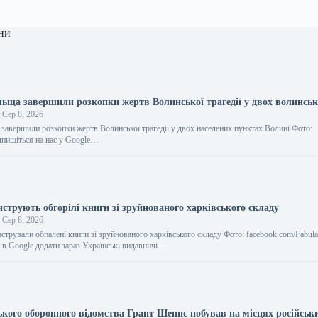
ни
льща завершили розкопки жертв Волинської трагедії у двох волинськ
Сер 8, 2026
 завершили розкопки жертв Волинської трагедії у двох населених пунктах Волині Фото:
ідпишіться на нас у Google…
струють обгорілі книги зі зруйнованого харківського складу
Сер 8, 2026
стрували обпалені книги зі зруйнованого харківського складу Фото: facebook.com/Fabul
с в Google додати зараз Українські видавничі…
ького оборонного відомства Грант Шеппс побував на місцях російськи