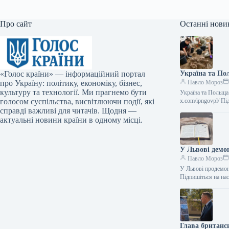
Про сайт
Останні нови
«Голос країни» — інформаційний портал
Україна та По
про Україну: політику, економіку, бізнес,
Павло Мороз
культуру та технології. Ми прагнемо бути
Україна та Польща
голосом суспільства, висвітлюючи події, які
x.com/ipngovpl/ П
справді важливі для читачів. Щодня —
актуальні новини країни в одному місці.
У Львові демон
Павло Мороз
У Львові продемон
Підпишіться на на
Глава британс