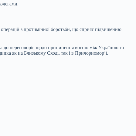
колегами.
х операцій з протимінної боротьби, що сприяє підвищенню
на до переговорів щодо припинення вогню між Україною та
дника як на Близькому Сході, так і в Причорномор’ї.