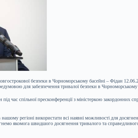
овгострокової безпеки в Чорноморському басейні – Фідан 12.06.
едумовою для забезпечення тривалої безпеки в Чорноморському 
ід час спільної пресконференції з міністеркою закордонних справ
 нашому регіоні використати всі наявні можливості для досягне
гнемо якомога швидшого досягнення тривалого та справедливого