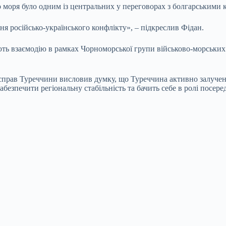
о моря було одним із центральних у переговорах з болгарськими 
я російсько-українського конфлікту», – підкреслив Фідан.
ють взаємодію в рамках Чорноморської групи військово-морськи
 справ Туреччини висловив думку, що Туреччина активно залуче
безпечити регіональну стабільність та бачить себе в ролі посере